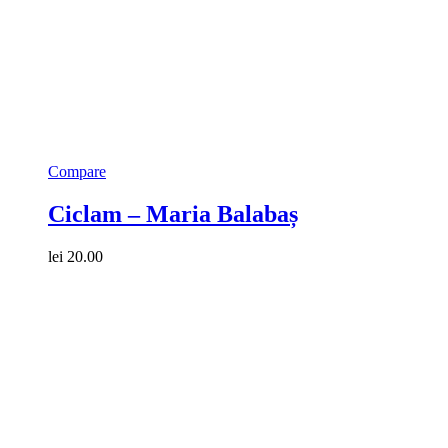
Compare
Ciclam – Maria Balabaș
lei
20.00