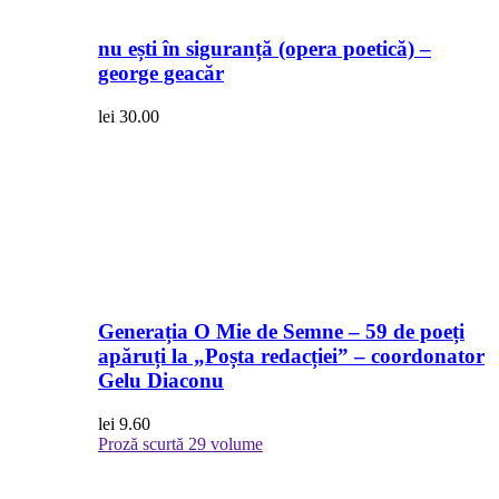
nu ești în siguranță (opera poetică) –
george geacăr
lei
30.00
Generația O Mie de Semne – 59 de poeți
apăruți la „Poșta redacției” – coordonator
Gelu Diaconu
lei
9.60
Proză scurtă
29 volume