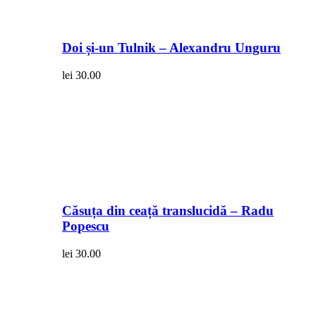
Doi și-un Tulnik – Alexandru Unguru
lei
30.00
Căsuța din ceață translucidă – Radu
Popescu
lei
30.00