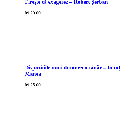
Firește că exagerez – Robert Șerban
lei
20.00
Dispozițiile unui dumnezeu tânăr – Ionuț
Manea
lei
25.00