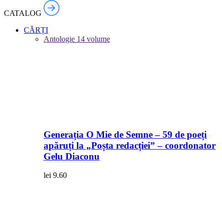
CATALOG
CĂRȚI
Antologie
14 volume
Generația O Mie de Semne – 59 de poeți
apăruți la „Poșta redacției” – coordonator
Gelu Diaconu
lei
9.60