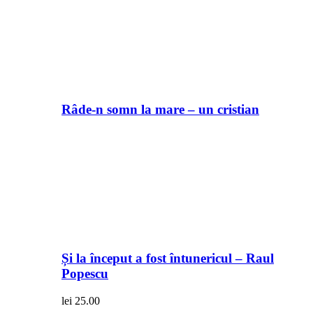
Râde-n somn la mare – un cristian
Și la început a fost întunericul – Raul
Popescu
lei
25.00