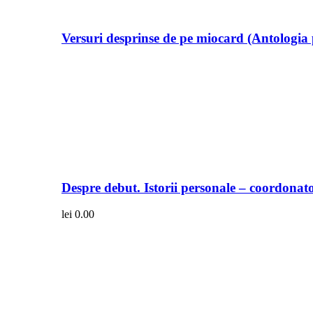
Versuri desprinse de pe miocard (Antologia 
Despre debut. Istorii personale – coordonato
lei
0.00