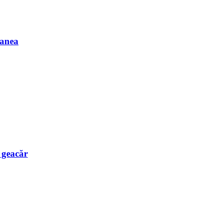
Manea
e geacăr