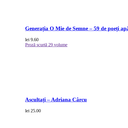
Generația O Mie de Semne – 59 de poeți apă
lei
9.60
Proză scurtă
29 volume
Ascultați – Adriana Cârcu
lei
25.00