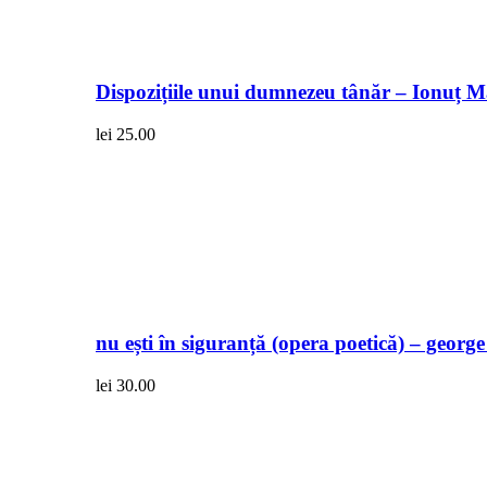
Dispozițiile unui dumnezeu tânăr – Ionuț 
lei
25.00
nu ești în siguranță (opera poetică) – georg
lei
30.00