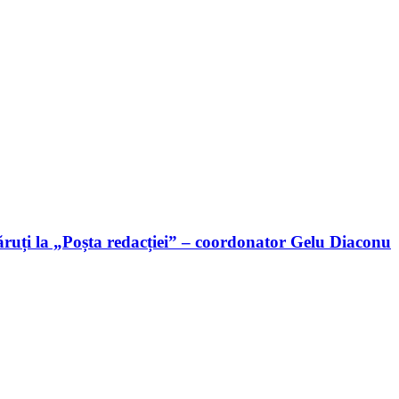
ruți la „Poșta redacției” – coordonator Gelu Diaconu