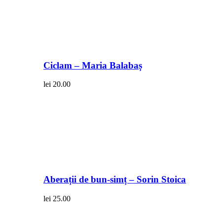
Ciclam – Maria Balabaș
lei
20.00
Aberații de bun-simț – Sorin Stoica
lei
25.00