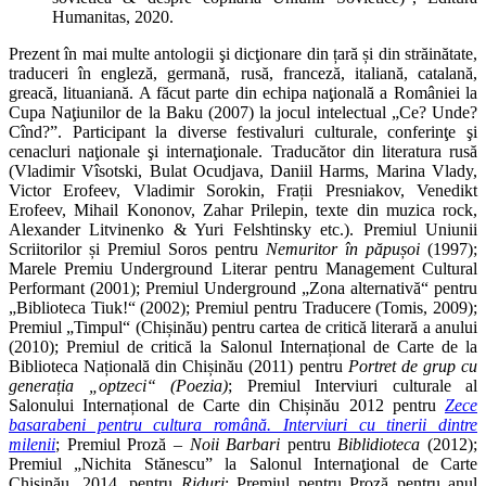
Humanitas, 2020.
Prezent în mai multe antologii şi dicţionare din țară și din străinătate,
traduceri în engleză, germană, rusă, franceză, italiană, catalană,
greacă, lituaniană. A făcut parte din echipa naţională a României la
Cupa Naţiunilor de la Baku (2007) la jocul intelectual „Ce? Unde?
Cînd?”. Participant la diverse festivaluri culturale, conferinţe şi
cenacluri naţionale şi internaţionale. Traducător din literatura rusă
(Vladimir Vîsotski, Bulat Ocudjava, Daniil Harms, Marina Vlady,
Victor Erofeev, Vladimir Sorokin, Frații Presniakov, Venedikt
Erofeev, Mihail Kononov, Zahar Prilepin, texte din muzica rock,
Alexander Litvinenko & Yuri Felshtinsky etc.). Premiul Uniunii
Scriitorilor și Premiul Soros pentru
Nemuritor în păpușoi
(1997);
Marele Premiu Underground Literar pentru Management Cultural
Performant (2001); Premiul Underground „Zona alternativă“ pentru
„Biblioteca Tiuk!“ (2002); Premiul pentru Traducere (Tomis, 2009);
Premiul „Timpul“ (Chișinău) pentru cartea de critică literară a anului
(2010); Premiul de critică la Salonul Internațional de Carte de la
Biblioteca Națională din Chișinău (2011) pentru
Portret de grup cu
generația „optzeci“ (Poezia)
; Premiul Interviuri culturale al
Salonului Internațional de Carte din Chișinău 2012 pentru
Zece
basarabeni pentru cultura română. Interviuri cu tinerii dintre
milenii
; Premiul Proză –
Noii Barbari
pentru
Biblidioteca
(2012);
Premiul „Nichita Stănescu” la Salonul Internaţional de Carte
Chişinău, 2014, pentru
Riduri
; Premiul pentru Proză pentru anul