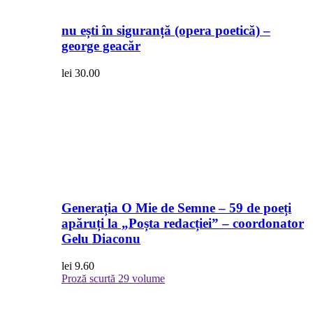
nu ești în siguranță (opera poetică) –
george geacăr
lei
30.00
Generația O Mie de Semne – 59 de poeți
apăruți la „Poșta redacției” – coordonator
Gelu Diaconu
lei
9.60
Proză scurtă
29 volume