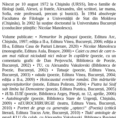
Născut pe 10 august 1972 la Chişinău (URSS), într-o familie de
filologi (tatăl, Alexei, și fratele, Alexandru, sînt scriitori, iar mama,
Sofia, este profesoară, precum și bunicii). În 1994 absolveşte
Facultatea de Filologie a Universității de Stat din Moldova
(Chişinău), în 2002 își susține doctoratul la Universitatea București
(conducător științific: Nicolae Manolescu).
Volume publicate: •
Nemuritor în păpușoi
(poezie, Editura Arc,
Chișinău, 1997; ediția a II-a, Editura Vinea, București, 2006; ediția a
III-a, Editura Casa de Pariuri Literare, 2020) •
Nicolae Manolescu
(monografie, Editura Aula, Brașov, 2000) •
Caiet cu zmei de care n-
am mai ridicat niciodată nici măcar în copilărie
(poezie, cu un
comentariu grafic de Dan Perjovschi, Biblioteca de Poezie,
București, 2002) •
TU
, cu Alexandru Vakulovski (Biblioteca de
Poezie, București, 2002) •
Tatuaje
(poezie, Editura Vinea,
București, 2003) •
odada
(poezie, Editura Vinea, București, 2004;
ediția a II-a, 2009) •
Holocaustul evreilor români. Din mărturiile
supraviețuitorilor
(istorie, Editura Polirom, 2004) •
Piatra lui Sisif
sub limba lui Demostene
(poezie, Editura Pontica, București, 2005)
•
ИЛЬ ПЛЁ
(poezie, Biblioteca Argeș, Pitești, nr. 12, aprilie, 2006)
•
Autobiografie
(poezie, Biblioteca Stare de Urgență, Chișinău,
2009) •
nEUROCHIRURGIE
(teatru, Editura Vinea, București,
2010) •
Portret de grup cu generația „optzeci“ (Poezia)
(critică
literară, Editura Tracus Arte, București, 2010) •
Tiuk! antologie de
proză KLU
(în colab. cu Alexandru Vakulovski, Biblioteca Revistei