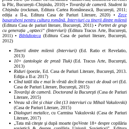
la Plic, București–Chișinău, 2010) •
Tovarăși de cameră. Student la
Chișinău
(rockman, Editura Cartea Românească, București, 2011;
ediția a II-a, Editura Casa de Pariuri Literare, 2020) •
Zece
basarabeni pentru cultura română. Interviuri cu tinerii dintre milenii
(Editura Casa de pariuri literare, București, 2011) •
Portret de grup
cu generația „optzeci“ (Interviuri)
(Editura Tracus Arte, București,
2011) •
Biblidioteca
(Editura Casa de pariuri literare, București,
2012)
Tinerii dintre milenii (Interviuri)
(Ed. Ratio et Revelatio,
2013)
10+ (antologie de proză Tiuk)
(Ed. Tracus Arte, Bucureşti,
2013)
Riduri
(poezie, Ed. Casa de Pariuri Literare, Bucureşti, 2013.
Ediţia a II-a: 2017)
Cînd tatăl tău e mai în vîrstă decît tine exact de două ori
(Ed.
Casa de Pariuri Literare, Bucureşti, 2015)
Tovarăşi de cameră. Doctorand la Bucureşti
(Casa de Pariuri
Literare, 2015)
Vreau să cînt și chiar cînt (13 interviuri cu Mihail Vakulovski)
(Casa de Pariuri Literare, 2015)
Dialoguri metalice
, cu Carmina Vakulovski (Casa de Pariuri
Literare, 2017)
„Tata mă citeşte şi după moarte (poVeste 18+ despre copilăria
sovietică & despre copilăria Uniunii Sovietice)”, Editura