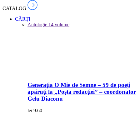
CATALOG
CĂRȚI
Antologie
14 volume
Generația O Mie de Semne – 59 de poeți
apăruți la „Poșta redacției” – coordonator
Gelu Diaconu
lei
9.60