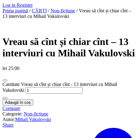
Log in
Register
Prima pagină
/
CĂRȚI
/
Non-ficțiune
/ Vreau să cînt și chiar cînt –
13 interviuri cu Mihail Vakulovski
Vreau să cînt și chiar cînt – 13
interviuri cu Mihail Vakulovski
lei
25.00
Cantitate Vreau să cînt și chiar cînt - 13 interviuri cu Mihail
Vakulovski
Adaugă în coș
Compare
Categorie:
Non-ficțiune
Autor:
Mihail Vakulovski
Share