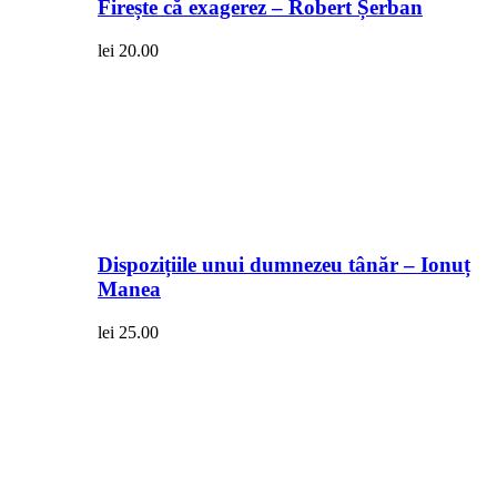
Firește că exagerez – Robert Șerban
lei
20.00
Dispozițiile unui dumnezeu tânăr – Ionuț
Manea
lei
25.00