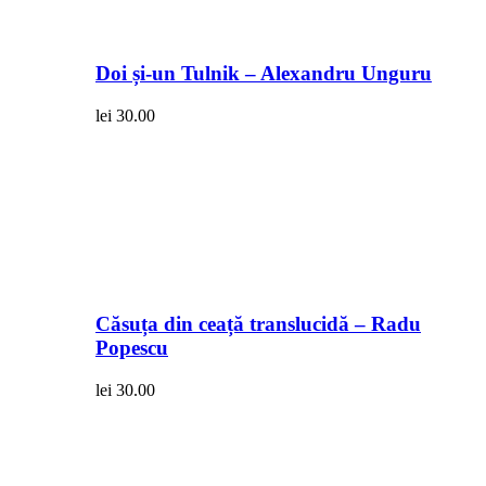
Doi și-un Tulnik – Alexandru Unguru
lei
30.00
Căsuța din ceață translucidă – Radu
Popescu
lei
30.00