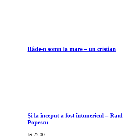
Râde-n somn la mare – un cristian
Și la început a fost întunericul – Raul
Popescu
lei
25.00