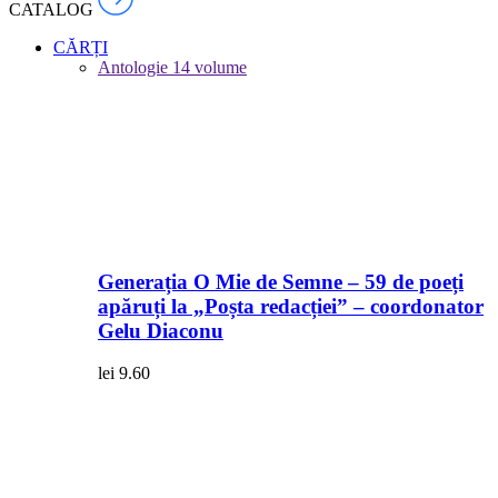
CATALOG
CĂRȚI
Antologie
14 volume
Generația O Mie de Semne – 59 de poeți
apăruți la „Poșta redacției” – coordonator
Gelu Diaconu
lei
9.60