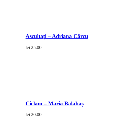
Ascultați – Adriana Cârcu
lei
25.00
Ciclam – Maria Balabaș
lei
20.00