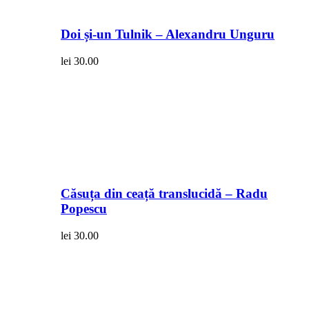
Doi și-un Tulnik – Alexandru Unguru
lei
30.00
Căsuța din ceață translucidă – Radu
Popescu
lei
30.00