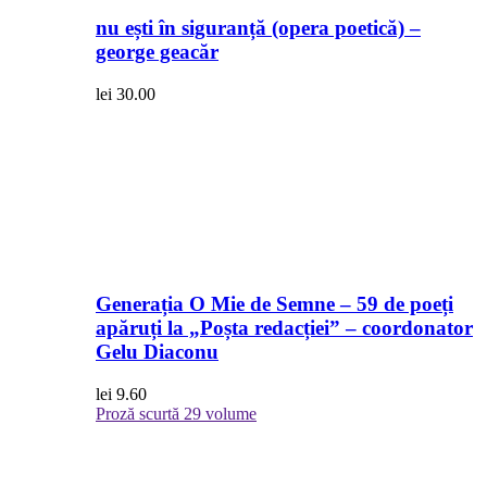
nu ești în siguranță (opera poetică) –
george geacăr
lei
30.00
Generația O Mie de Semne – 59 de poeți
apăruți la „Poșta redacției” – coordonator
Gelu Diaconu
lei
9.60
Proză scurtă
29 volume