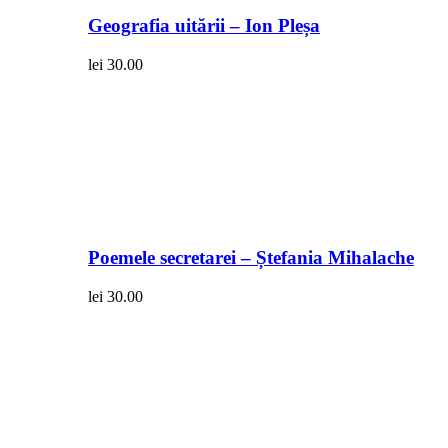
Geografia uitării – Ion Pleșa
lei
30.00
Poemele secretarei – Ștefania Mihalache
lei
30.00