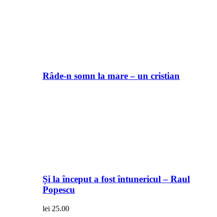
Râde-n somn la mare – un cristian
Și la început a fost întunericul – Raul
Popescu
lei
25.00