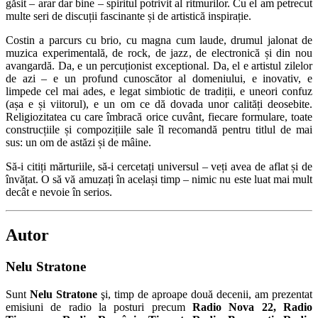
găsit – arar dar bine – spiritul potrivit al ritmurilor. Cu el am petrecut
multe seri de discuții fascinante și de artistică inspirație.
Costin a parcurs cu brio, cu magna cum laude, drumul jalonat de
muzica experimentală, de rock, de jazz, de electronică și din nou
avangardă. Da, e un percuționist exceptional. Da, el e artistul zilelor
de azi – e un profund cunoscător al domeniului, e inovativ, e
limpede cel mai ades, e legat simbiotic de tradiții, e uneori confuz
(așa e și viitorul), e un om ce dă dovada unor calități deosebite.
Religiozitatea cu care îmbracă orice cuvânt, fiecare formulare, toate
construcțiile și compozițiile sale îl recomandă pentru titlul de mai
sus: un om de astăzi și de mâine.
Să-i citiți mărturiile, să-i cercetați universul – veți avea de aflat și de
învățat. O să vă amuzați în același timp – nimic nu este luat mai mult
decât e nevoie în serios.
Autor
Nelu Stratone
Sunt
Nelu Stratone
şi, timp de aproape două decenii, am prezentat
emisiuni de radio la posturi precum
Radio Nova 22, Radio