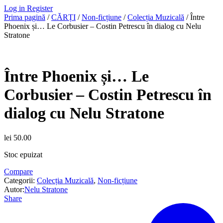
Log in
Register
Prima pagină
/
CĂRȚI
/
Non-ficțiune
/
Colecția Muzicală
/ Între
Phoenix și… Le Corbusier – Costin Petrescu în dialog cu Nelu
Stratone
Între Phoenix și… Le
Corbusier – Costin Petrescu în
dialog cu Nelu Stratone
lei
50.00
Stoc epuizat
Compare
Categorii:
Colecția Muzicală
,
Non-ficțiune
Autor:
Nelu Stratone
Share