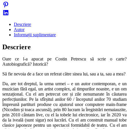
Descriere
Autor
Informații suplimentare
Descriere
Oare ce l-a apucat pe Costin Petrescu să scrie o carte?
Autobiografică? Istorică?
Să fie nevoia de a face un referat către sinea lui, sau a ta, sau a mea?
Da, are tot dreptul, la urma urmei – e un autor contemporan, e un
muzician fără egal, un artist complex, al timpurilor noastre, e un om
senzațional. Cu el am petrecut ore și zile nenumarate în căutarea
perfecțiunilor. Pe la sfîrșitul anilor 60 / începutul anilor 70 studiam
împreună partituri produse cu ajutorul unor computere main-frame
(Nicodim și toaca ascunsă), prin 80 lucram la îregistrări nemaiauzite,
prin 2010 cântam live, cu el la tobele lui electronice, iar în 2020 va
da la iveală (sunt sigur) noi lucrări. Cu el am construit manual tobe
clasice japoneze pentru un spectacol formidabil de teatru. Cu el am