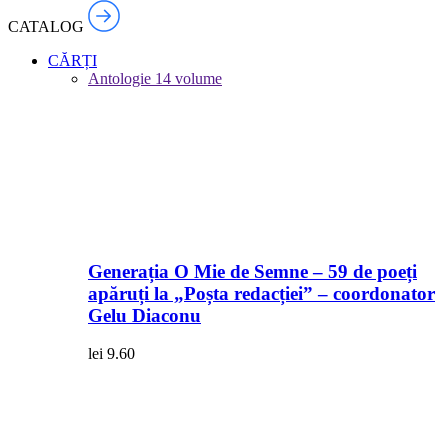
CATALOG
CĂRȚI
Antologie
14 volume
Generația O Mie de Semne – 59 de poeți
apăruți la „Poșta redacției” – coordonator
Gelu Diaconu
lei
9.60