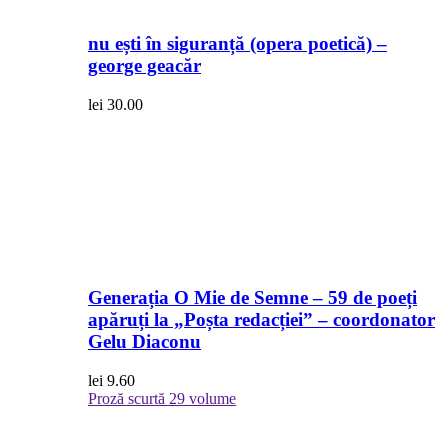
nu ești în siguranță (opera poetică) –
george geacăr
lei
30.00
Generația O Mie de Semne – 59 de poeți
apăruți la „Poșta redacției” – coordonator
Gelu Diaconu
lei
9.60
Proză scurtă
29 volume