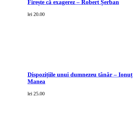
Firește că exagerez – Robert Șerban
lei
20.00
Dispozițiile unui dumnezeu tânăr – Ionuț
Manea
lei
25.00