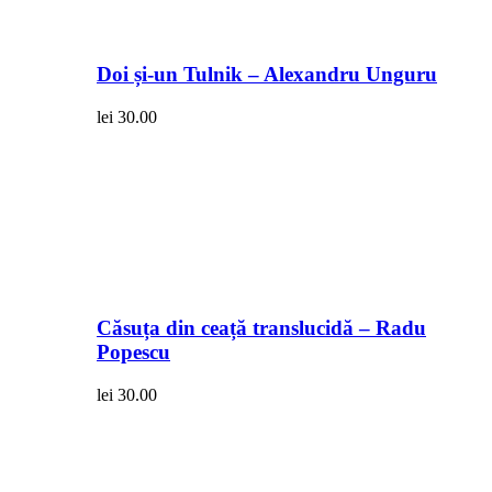
Doi și-un Tulnik – Alexandru Unguru
lei
30.00
Căsuța din ceață translucidă – Radu
Popescu
lei
30.00