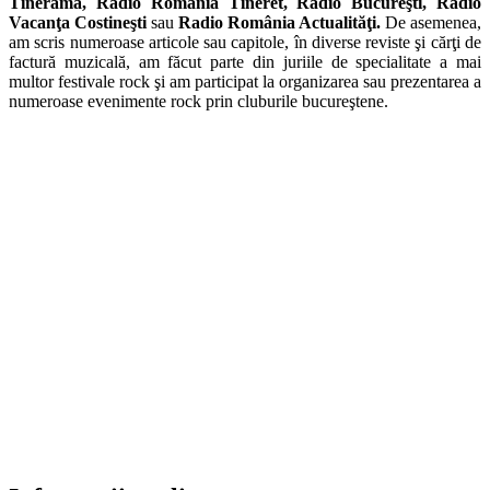
Tinerama, Radio România Tineret, Radio Bucureşti, Radio
Vacanţa Costineşti
sau
Radio România Actualităţi.
De asemenea,
am scris numeroase articole sau capitole, în diverse reviste şi cărţi de
factură muzicală, am făcut parte din juriile de specialitate a mai
multor festivale rock şi am participat la organizarea sau prezentarea a
numeroase evenimente rock prin cluburile bucureştene.