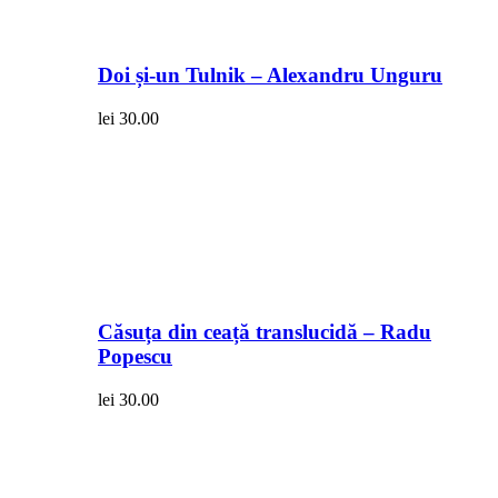
Doi și-un Tulnik – Alexandru Unguru
lei
30.00
Căsuța din ceață translucidă – Radu
Popescu
lei
30.00