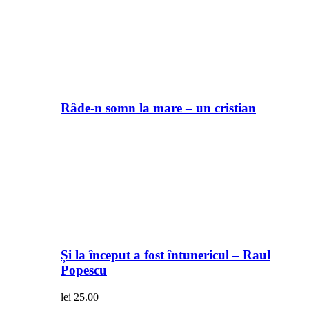
Râde-n somn la mare – un cristian
Și la început a fost întunericul – Raul
Popescu
lei
25.00