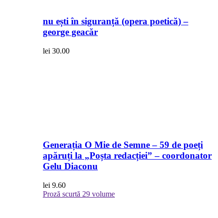
nu ești în siguranță (opera poetică) –
george geacăr
lei
30.00
Generația O Mie de Semne – 59 de poeți
apăruți la „Poșta redacției” – coordonator
Gelu Diaconu
lei
9.60
Proză scurtă
29 volume