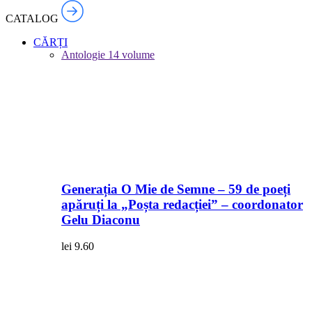
CATALOG
CĂRȚI
Antologie
14 volume
Generația O Mie de Semne – 59 de poeți
apăruți la „Poșta redacției” – coordonator
Gelu Diaconu
lei
9.60