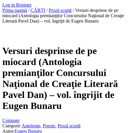
Log in
Register
Prima pagină
/
CĂRȚI
/
Proză scurtă
/ Versuri desprinse de pe
miocard (Antologia premianţilor Concursului Naţional de Creaţie
Literară Pavel Dan) – vol. îngrijit de Eugen Bunaru
Versuri desprinse de pe
miocard (Antologia
premianţilor Concursului
Naţional de Creaţie Literară
Pavel Dan) – vol. îngrijit de
Eugen Bunaru
Compare
Categorii:
Antologie
,
Poezie
,
Proză scurtă
Autor:
Eugen Bunaru