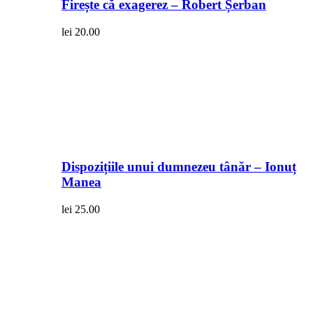
Firește că exagerez – Robert Șerban
lei
20.00
Dispozițiile unui dumnezeu tânăr – Ionuț
Manea
lei
25.00