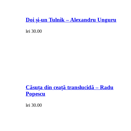
Doi și-un Tulnik – Alexandru Unguru
lei
30.00
Căsuța din ceață translucidă – Radu
Popescu
lei
30.00