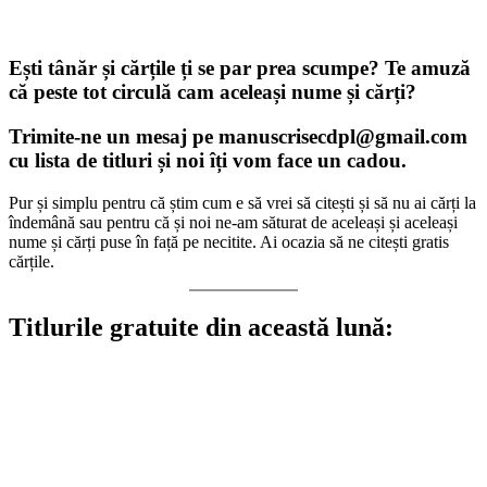
Ești tânăr și cărțile ți se par prea scumpe? Te amuză
că peste tot circulă cam aceleași nume și cărți?
Trimite-ne un mesaj pe
manuscrisecdpl@gmail.com
cu lista de titluri și noi îți vom face un cadou.
Pur și simplu pentru că știm cum e să vrei să citești și să nu ai cărți la
îndemână sau pentru că și noi ne-am săturat de aceleași și aceleași
nume și cărți puse în față pe necitite. Ai ocazia să ne citești gratis
cărțile.
Titlurile gratuite din această lună: