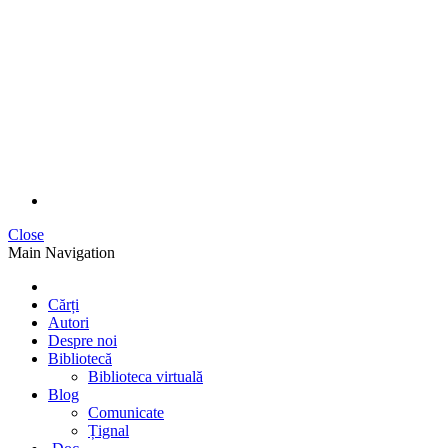
Close
Main Navigation
Cărți
Autori
Despre noi
Bibliotecă
Biblioteca virtuală
Blog
Comunicate
Țignal