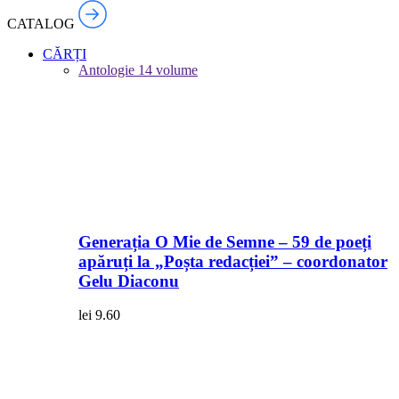
CATALOG
CĂRȚI
Antologie
14 volume
Generația O Mie de Semne – 59 de poeți
apăruți la „Poșta redacției” – coordonator
Gelu Diaconu
lei
9.60