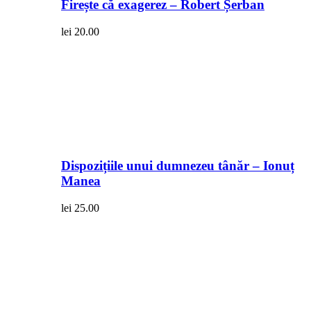
Firește că exagerez – Robert Șerban
lei
20.00
Dispozițiile unui dumnezeu tânăr – Ionuț
Manea
lei
25.00