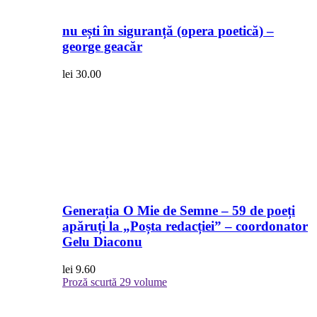
nu ești în siguranță (opera poetică) –
george geacăr
lei
30.00
Generația O Mie de Semne – 59 de poeți
apăruți la „Poșta redacției” – coordonator
Gelu Diaconu
lei
9.60
Proză scurtă
29 volume