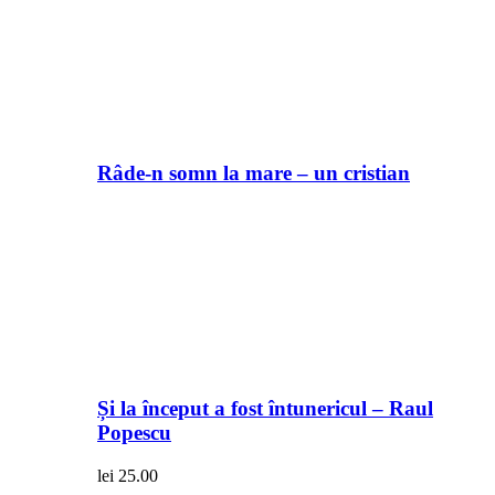
Râde-n somn la mare – un cristian
Și la început a fost întunericul – Raul
Popescu
lei
25.00