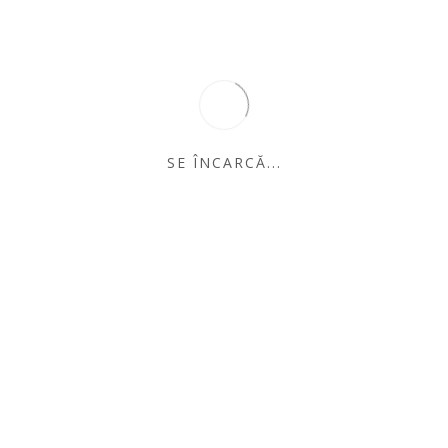
Dan” – un dialog cu Eugen
Bunaru
lei
0.00
Stoc epuizat
SE ÎNCARCĂ...
Compare
Categorie:
Non-ficțiune
Autor:
Eugen Bunaru
Share
Descriere
Autor
Informații suplimentare