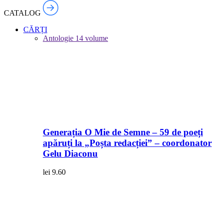
CATALOG
CĂRȚI
Antologie
14 volume
Generația O Mie de Semne – 59 de poeți
apăruți la „Poșta redacției” – coordonator
Gelu Diaconu
lei
9.60