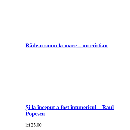
Râde-n somn la mare – un cristian
Și la început a fost întunericul – Raul
Popescu
lei
25.00