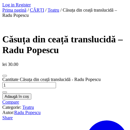
Log in
Register
Prima pagină
/
CĂRȚI
/
Teatru
/ Căsuța din ceață translucidă –
Radu Popescu
Căsuța din ceață translucidă –
Radu Popescu
lei
30.00
Cantitate Căsuța din ceață translucidă - Radu Popescu
Adaugă în coș
Compare
Categorie:
Teatru
Autor:
Radu Popescu
Share