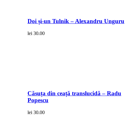
Doi și-un Tulnik – Alexandru Unguru
lei
30.00
Căsuța din ceață translucidă – Radu
Popescu
lei
30.00