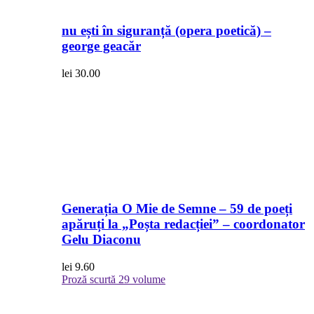
nu ești în siguranță (opera poetică) –
george geacăr
lei
30.00
Generația O Mie de Semne – 59 de poeți
apăruți la „Poșta redacției” – coordonator
Gelu Diaconu
lei
9.60
Proză scurtă
29 volume