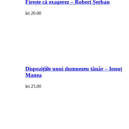
Firește că exagerez – Robert Șerban
lei
20.00
Dispozițiile unui dumnezeu tânăr – Ionuț
Manea
lei
25.00