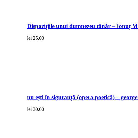
Dispozițiile unui dumnezeu tânăr – Ionuț 
lei
25.00
nu ești în siguranță (opera poetică) – georg
lei
30.00