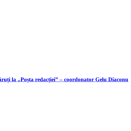
ruți la „Poșta redacției” – coordonator Gelu Diaconu