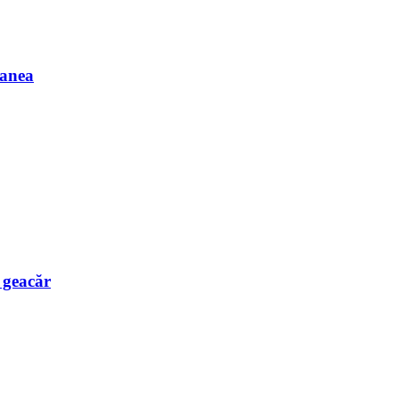
Manea
e geacăr