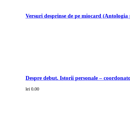
Versuri desprinse de pe miocard (Antologia 
Despre debut. Istorii personale – coordonato
lei
0.00