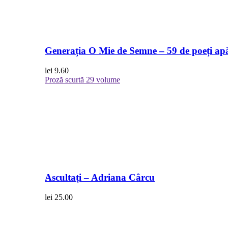
Generația O Mie de Semne – 59 de poeți apă
lei
9.60
Proză scurtă
29 volume
Ascultați – Adriana Cârcu
lei
25.00