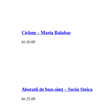
Ciclam – Maria Balabaș
lei
20.00
Aberații de bun-simț – Sorin Stoica
lei
25.00