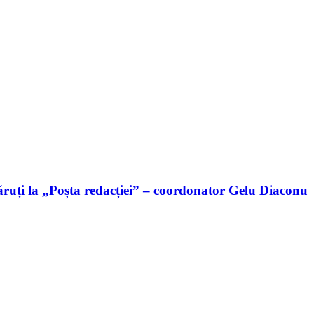
ruți la „Poșta redacției” – coordonator Gelu Diaconu