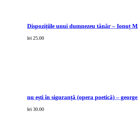
Dispozițiile unui dumnezeu tânăr – Ionuț 
lei
25.00
nu ești în siguranță (opera poetică) – georg
lei
30.00