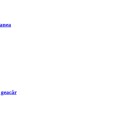
Manea
e geacăr