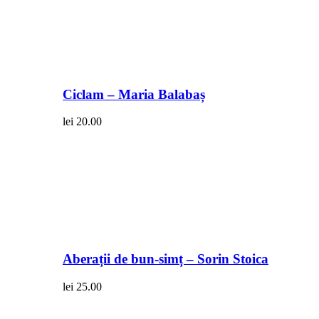
Ciclam – Maria Balabaș
lei
20.00
Aberații de bun-simț – Sorin Stoica
lei
25.00