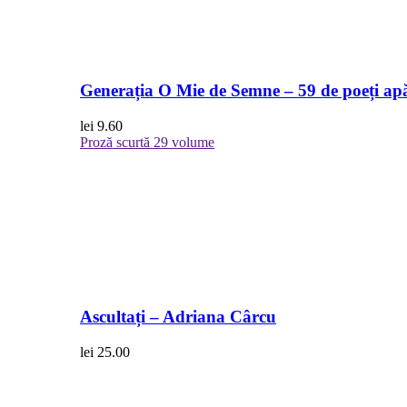
Generația O Mie de Semne – 59 de poeți apă
lei
9.60
Proză scurtă
29 volume
Ascultați – Adriana Cârcu
lei
25.00