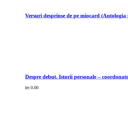
Versuri desprinse de pe miocard (Antologia 
Despre debut. Istorii personale – coordonato
lei
0.00