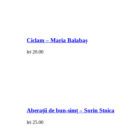
Ciclam – Maria Balabaș
lei
20.00
Aberații de bun-simț – Sorin Stoica
lei
25.00