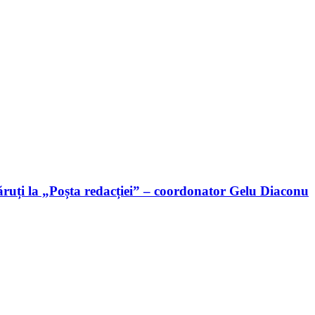
ruți la „Poșta redacției” – coordonator Gelu Diaconu