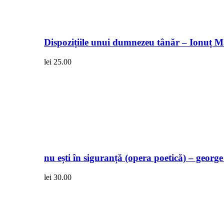
Dispozițiile unui dumnezeu tânăr – Ionuț 
lei
25.00
nu ești în siguranță (opera poetică) – georg
lei
30.00