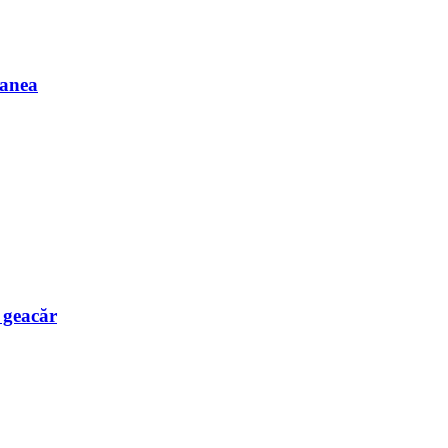
Manea
e geacăr