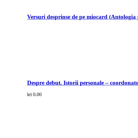
Versuri desprinse de pe miocard (Antologia 
Despre debut. Istorii personale – coordonato
lei
0.00