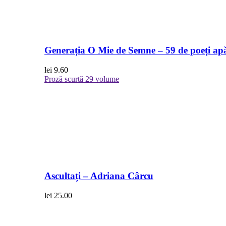
Generația O Mie de Semne – 59 de poeți apă
lei
9.60
Proză scurtă
29 volume
Ascultați – Adriana Cârcu
lei
25.00