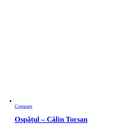
Compare
Ospățul – Călin Torsan