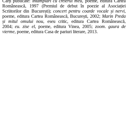
Cărți publicate:
întâmplări cu creierul meu
, poeme, editura Cartea
Românească, 1997 (Premiul de debut în poezie al Asociației
Scriitorilor din București);
concert pentru coarde vocale și nervi
,
poeme, editura Cartea Românească, București, 2002;
Marin Preda
și mitul omului nou
, eseu critic, editura Cartea Românească,
2004;
eu. zise el
, poeme, editura Vinea, 2005;
zoom. gaura de
vierme
, poeme, editura Casa de pariuri literare, 2013.