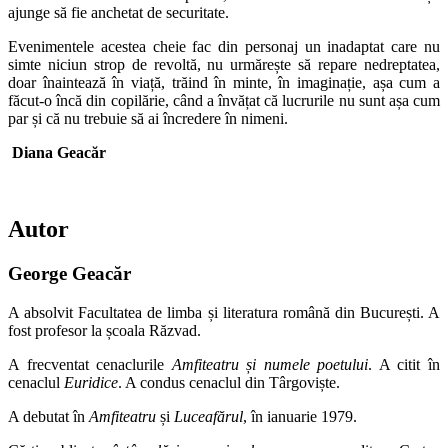
ajunge să fie anchetat de securitate.
Evenimentele acestea cheie fac din personaj un inadaptat care nu
simte niciun strop de revoltă, nu urmărește să repare nedreptatea,
doar înaintează în viață, trăind în minte, în imaginație, așa cum a
făcut-o încă din copilărie, când a învățat că lucrurile nu sunt așa cum
par și că nu trebuie să ai încredere în nimeni.
Diana Geacăr
Autor
George Geacăr
A absolvit Facultatea de limba și literatura română din București. A
fost profesor la școala Răzvad.
A frecventat cenaclurile
Amfiteatru și numele poetului
. A citit în
cenaclul
Euridice
. A condus cenaclul din Târgoviște.
A debutat în
Amfiteatru
și
Luceafărul
, în ianuarie 1979.