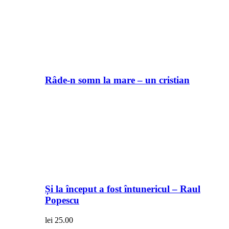
Râde-n somn la mare – un cristian
Și la început a fost întunericul – Raul
Popescu
lei
25.00