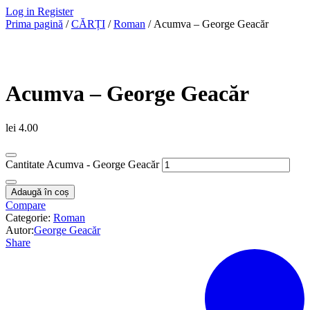
Log in
Register
Prima pagină
/
CĂRȚI
/
Roman
/ Acumva – George Geacăr
Acumva – George Geacăr
lei
4.00
Cantitate Acumva - George Geacăr
Adaugă în coș
Compare
Categorie:
Roman
Autor:
George Geacăr
Share