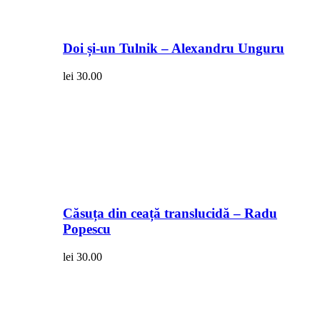
Doi și-un Tulnik – Alexandru Unguru
lei
30.00
Căsuța din ceață translucidă – Radu
Popescu
lei
30.00