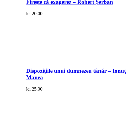
Firește că exagerez – Robert Șerban
lei
20.00
Dispozițiile unui dumnezeu tânăr – Ionuț
Manea
lei
25.00