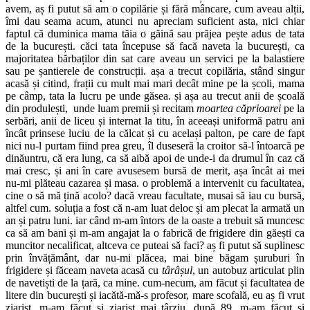
avem, aș fi putut să am o copilărie și fără mâncare, cum aveau alții,
îmi dau seama acum, atunci nu apreciam suficient asta, nici chiar
faptul că duminica mama tăia o găină sau prăjea pește adus de tata
de la bucurești. căci tata începuse să facă naveta la bucurești, ca
majoritatea bărbaților din sat care aveau un servici pe la balastiere
sau pe șantierele de construcții. așa a trecut copilăria, stând singur
acasă și citind, frații cu mult mai mari decât mine pe la școli, mama
pe câmp, tata la lucru pe unde găsea. și așa au trecut anii de școală
din produlești, unde luam premii și recitam
moartea căprioarei
pe la
serbări, anii de liceu și internat la titu, în aceeași uniformă patru ani
încât prinsese luciu de la călcat și cu același palton, pe care de fapt
nici nu-l purtam fiind prea greu, îl duseseră la croitor să-l întoarcă pe
dinăuntru, că era lung, ca să aibă apoi de unde-i da drumul în caz că
mai cresc, și ani în care avusesem bursă de merit, așa încât ai mei
nu-mi plăteau cazarea și masa. o problemă a intervenit cu facultatea,
cine o să mă țină acolo? dacă vreau facultate, musai să iau cu bursă,
altfel cum. soluția a fost că n-am luat deloc și am plecat la armată un
an și patru luni. iar când m-am întors de la oaste a trebuit să muncesc
ca să am bani și m-am angajat la o fabrică de frigidere din găești ca
muncitor necalificat, altceva ce puteai să faci? aș fi putut să suplinesc
prin învățământ, dar nu-mi plăcea, mai bine băgam șuruburi în
frigidere și făceam naveta acasă cu
târâșul
, un autobuz articulat plin
de navetiști de la țară, ca mine. cum-necum, am făcut și facultatea de
litere din bucurești și iacătă-mă-s profesor, mare scofală, eu aș fi vrut
ziarist. m-am făcut și ziarist mai târziu, după 89, m-am făcut și