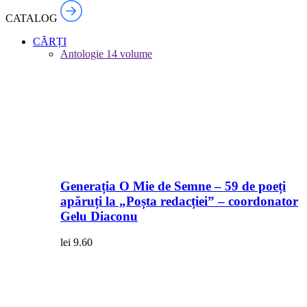
CATALOG
CĂRȚI
Antologie
14 volume
Generația O Mie de Semne – 59 de poeți
apăruți la „Poșta redacției” – coordonator
Gelu Diaconu
lei
9.60