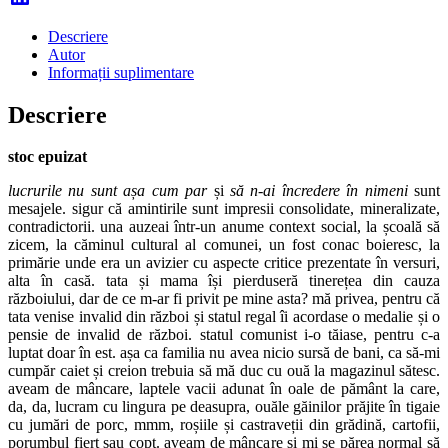
Descriere
Autor
Informații suplimentare
Descriere
stoc epuizat
lucrurile nu sunt așa cum par
și
să n-ai încredere în nimeni
sunt
mesajele. sigur că amintirile sunt impresii consolidate, mineralizate,
contradictorii. una auzeai într-un anume context social, la școală să
zicem, la căminul cultural al comunei, un fost conac boieresc, la
primărie unde era un avizier cu aspecte critice prezentate în versuri,
alta în casă. tata și mama își pierduseră tinerețea din cauza
războiului, dar de ce m-ar fi privit pe mine asta? mă privea, pentru că
tata venise invalid din război și statul regal îi acordase o medalie și o
pensie de invalid de război. statul comunist i-o tăiase, pentru c-a
luptat doar în est. așa ca familia nu avea nicio sursă de bani, ca să-mi
cumpăr caiet și creion trebuia să mă duc cu ouă la magazinul sătesc.
aveam de mâncare, laptele vacii adunat în oale de pământ la care,
da, da, lucram cu lingura pe deasupra, ouăle găinilor prăjite în tigaie
cu jumări de porc, mmm, roșiile și castraveții din grădină, cartofii,
porumbul fiert sau copt. aveam de mâncare și mi se părea normal să