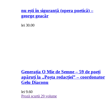
nu ești în siguranță (opera poetică) –
george geacăr
lei
30.00
Generația O Mie de Semne – 59 de poeți
apăruți la „Poșta redacției” – coordonator
Gelu Diaconu
lei
9.60
Proză scurtă
29 volume