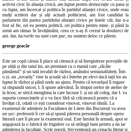
activist civic în alianța civică, am luptat pentru democrație cu pana și
cu fapta, am încercat și politica în partidul alianței civice, unde erau
mulți scriitori dar și alți actuali politicieni, am fost candidat la
parlament din partea partidului alianței civice pe listele cdr, dar n-a
fost să fie, ori eu pentru politică, ori politica pentru mine. și până la
urmă am rămas în învățământ, ceea ce n-aș fi crezut la douăzeci de
ani. dar,
lucrurile nu sunt cum par
, nu suntem deloc ce părem.
george geacăr
Este un copil căruia îi place să citească și să înregistreze poveștile de
pe uliță și din satul lui, un premiant cu o mamă care „râcâie
pământul” și un tată invalid de război, amândoi semianalfabeți. Într-
o zi, un „tovarăș” vine la școală să-i întrebe pe elevi dacă tații lor au
luptat în război și până unde au ajuns. Pentru că tovarășul îi rugase
să răspundă sincer, I. îi spune adevărul. În timpul orelor de atelier de
la liceu, se strică menghina la care lucrase I. și un alt coleg, dar I. va
suporta consecințele și o va face fără să crâcnească pentru că a
învățat că, odată ce ești considerat vinovat, vinovat rămâi. La
examenul de admitere la Facultatea de Litere din București va avea
un șoc: profesorii îi cer să-și spună părerea personală despre opera
literară care îi picase la examenul oral. Este înrolat în armată, apoi se
angajează la o fabrică de frigidere ca să strângă bani pentru a da iar
admiterea la facultate. Scrie poezii, frecventează un cenaclu literar și