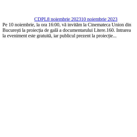
CDPL
8 noiembrie 2023
10 noiembrie 2023
Pe 10 noiembrie, la ora 16:00, vă invităm la Cinemateca Union din
București la proiecția de gală a documentarului Litere.160. Intrarea
la eveniment este gratuită, iar publicul prezent la proiecție...