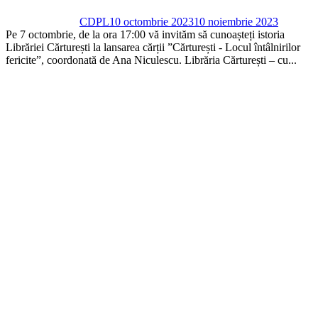
CDPL
10 octombrie 2023
10 noiembrie 2023
Pe 7 octombrie, de la ora 17:00 vă invităm să cunoașteți istoria
Librăriei Cărturești la lansarea cărții ”Cărturești - Locul întâlnirilor
fericite”, coordonată de Ana Niculescu. Librăria Cărturești – cu...