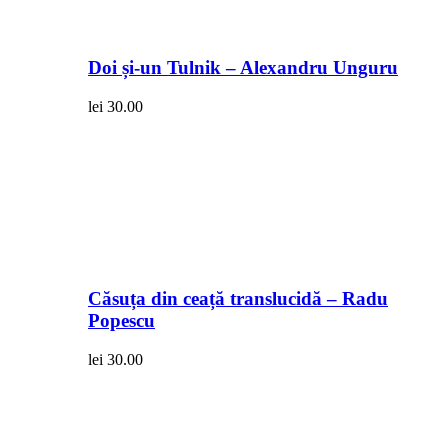
Doi și-un Tulnik – Alexandru Unguru
lei
30.00
Căsuța din ceață translucidă – Radu
Popescu
lei
30.00