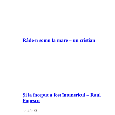
Râde-n somn la mare – un cristian
Și la început a fost întunericul – Raul
Popescu
lei
25.00