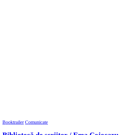
Booktrailer
Comunicate
Bibliotecă de scriitor / Ema Cojocaru