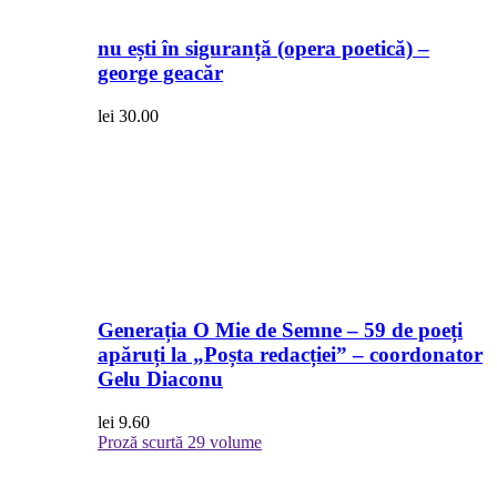
nu ești în siguranță (opera poetică) –
george geacăr
lei
30.00
Generația O Mie de Semne – 59 de poeți
apăruți la „Poșta redacției” – coordonator
Gelu Diaconu
lei
9.60
Proză scurtă
29 volume