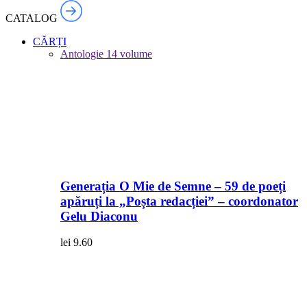
CATALOG
CĂRȚI
Antologie
14 volume
Generația O Mie de Semne – 59 de poeți
apăruți la „Poșta redacției” – coordonator
Gelu Diaconu
lei
9.60