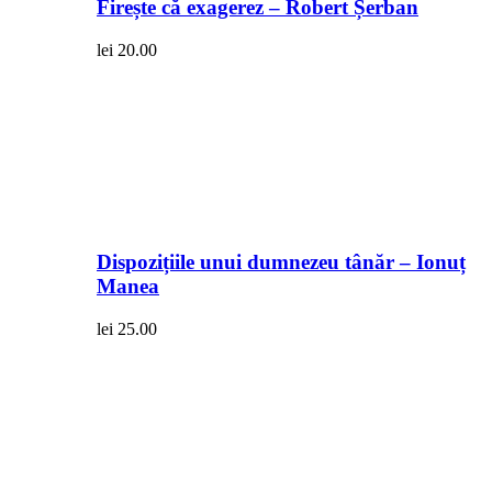
Firește că exagerez – Robert Șerban
lei
20.00
Dispozițiile unui dumnezeu tânăr – Ionuț
Manea
lei
25.00