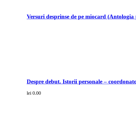
Versuri desprinse de pe miocard (Antologia 
Despre debut. Istorii personale – coordonato
lei
0.00