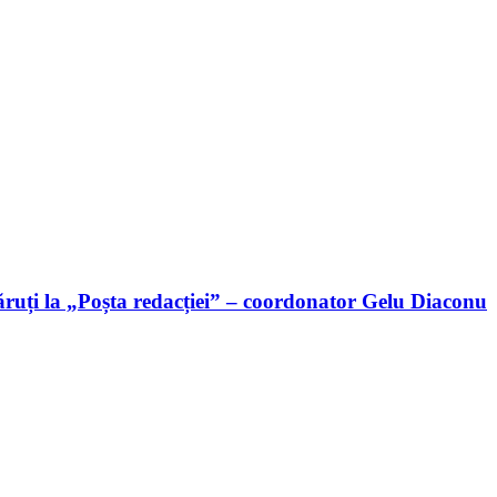
ruți la „Poșta redacției” – coordonator Gelu Diaconu