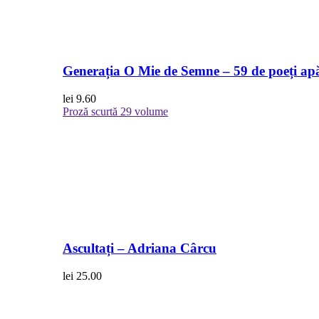
Generația O Mie de Semne – 59 de poeți apă
lei
9.60
Proză scurtă
29 volume
Ascultați – Adriana Cârcu
lei
25.00