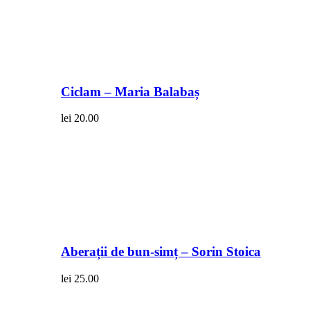
Ciclam – Maria Balabaș
lei
20.00
Aberații de bun-simț – Sorin Stoica
lei
25.00