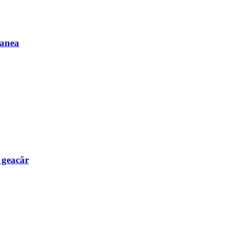
Manea
e geacăr