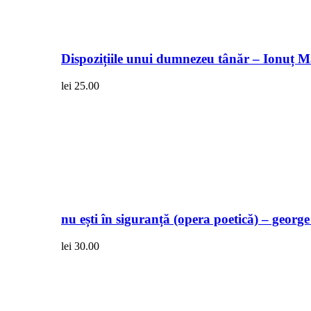
Dispozițiile unui dumnezeu tânăr – Ionuț 
lei
25.00
nu ești în siguranță (opera poetică) – georg
lei
30.00