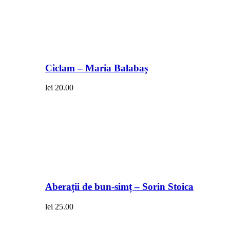
Ciclam – Maria Balabaș
lei
20.00
Aberații de bun-simț – Sorin Stoica
lei
25.00