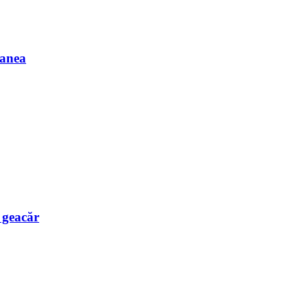
Manea
e geacăr