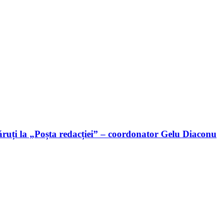
ruți la „Poșta redacției” – coordonator Gelu Diaconu