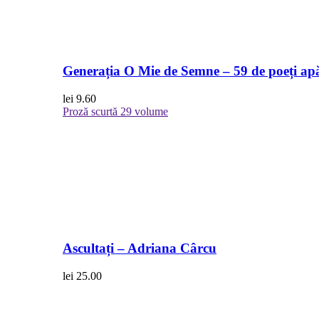
Generația O Mie de Semne – 59 de poeți apă
lei
9.60
Proză scurtă
29 volume
Ascultați – Adriana Cârcu
lei
25.00