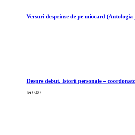
Versuri desprinse de pe miocard (Antologia 
Despre debut. Istorii personale – coordonato
lei
0.00