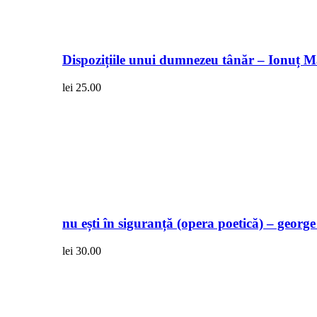
Dispozițiile unui dumnezeu tânăr – Ionuț 
lei
25.00
nu ești în siguranță (opera poetică) – georg
lei
30.00