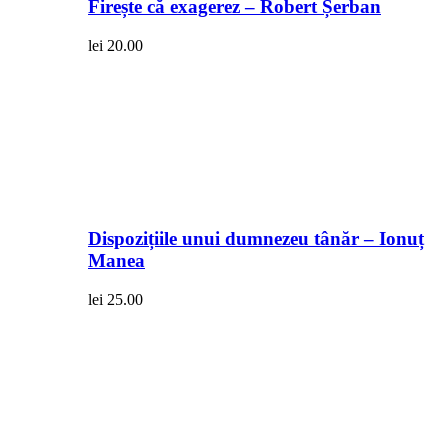
Firește că exagerez – Robert Șerban
lei
20.00
Dispozițiile unui dumnezeu tânăr – Ionuț
Manea
lei
25.00