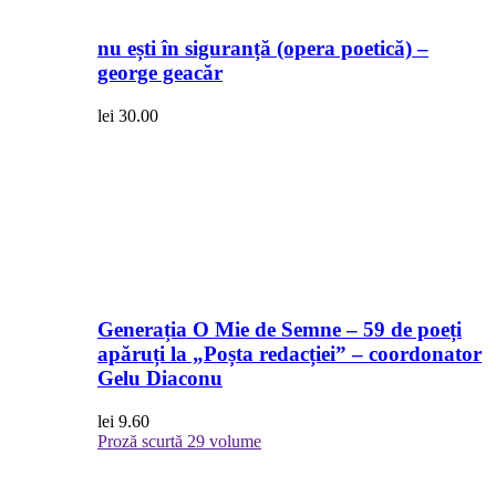
nu ești în siguranță (opera poetică) –
george geacăr
lei
30.00
Generația O Mie de Semne – 59 de poeți
apăruți la „Poșta redacției” – coordonator
Gelu Diaconu
lei
9.60
Proză scurtă
29 volume