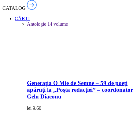
CATALOG
CĂRȚI
Antologie
14 volume
Generația O Mie de Semne – 59 de poeți
apăruți la „Poșta redacției” – coordonator
Gelu Diaconu
lei
9.60