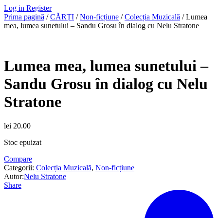
Log in
Register
Prima pagină
/
CĂRȚI
/
Non-ficțiune
/
Colecția Muzicală
/ Lumea
mea, lumea sunetului – Sandu Grosu în dialog cu Nelu Stratone
Lumea mea, lumea sunetului –
Sandu Grosu în dialog cu Nelu
Stratone
lei
20.00
Stoc epuizat
Compare
Categorii:
Colecția Muzicală
,
Non-ficțiune
Autor:
Nelu Stratone
Share