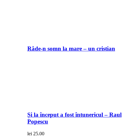
Râde-n somn la mare – un cristian
Și la început a fost întunericul – Raul
Popescu
lei
25.00