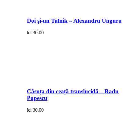
Doi și-un Tulnik – Alexandru Unguru
lei
30.00
Căsuța din ceață translucidă – Radu
Popescu
lei
30.00