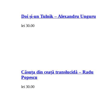
Doi și-un Tulnik – Alexandru Unguru
lei
30.00
Căsuța din ceață translucidă – Radu
Popescu
lei
30.00