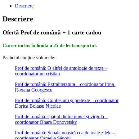
Descriere
Descriere
Ofertă Prof de română + 1 carte cadou
Curier inclus în limita a 25 de lei transportul.
Pachetul conține volumele:
Prof de română: O altfel de antologie de texte –
coordonator un cristian
Prof de română: Extraliteratura – coordonator Irina-
Roxana Georgescu
Prof de română: Confesiuni și pretexte – coordonator
Dorica Boltașu Nicolae
Prof de română: spațiul dintre punct și virgulă –
coordonator Ohara Donovetsky
Prof de română: Școala noastră cea de toate zilele –
coordonator Camelia Săpoiu