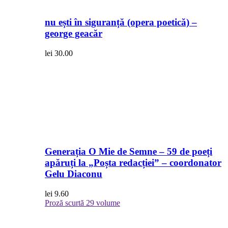
nu ești în siguranță (opera poetică) –
george geacăr
lei
30.00
Generația O Mie de Semne – 59 de poeți
apăruți la „Poșta redacției” – coordonator
Gelu Diaconu
lei
9.60
Proză scurtă
29 volume