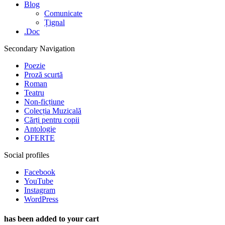
Blog
Comunicate
Țignal
.Doc
Secondary Navigation
Poezie
Proză scurtă
Roman
Teatru
Non-ficțiune
Colecția Muzicală
Cărți pentru copii
Antologie
OFERTE
Social profiles
Facebook
YouTube
Instagram
WordPress
has been added to your cart