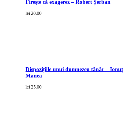
Firește că exagerez – Robert Șerban
lei
20.00
Dispozițiile unui dumnezeu tânăr – Ionuț
Manea
lei
25.00