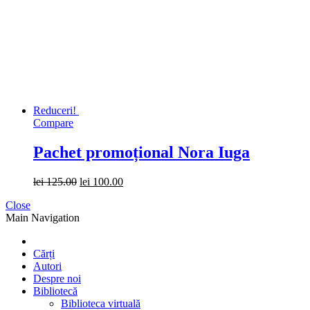
Reduceri!
Compare
Pachet promoțional Nora Iuga
lei
125.00
lei
100.00
Close
Main Navigation
Cărți
Autori
Despre noi
Bibliotecă
Biblioteca virtuală