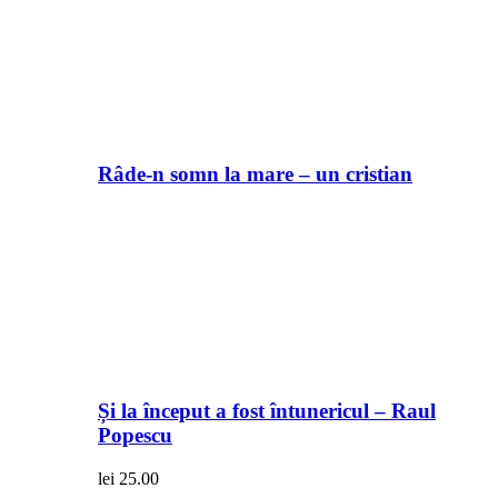
Râde-n somn la mare – un cristian
Și la început a fost întunericul – Raul
Popescu
lei
25.00