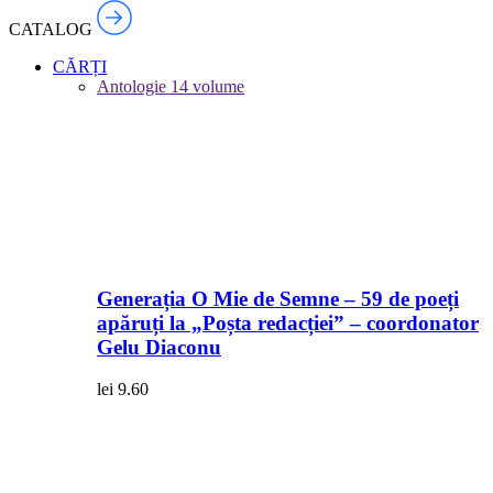
CATALOG
CĂRȚI
Antologie
14 volume
Generația O Mie de Semne – 59 de poeți
apăruți la „Poșta redacției” – coordonator
Gelu Diaconu
lei
9.60