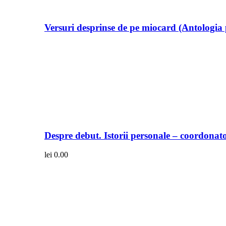
Versuri desprinse de pe miocard (Antologia 
Despre debut. Istorii personale – coordonato
lei
0.00