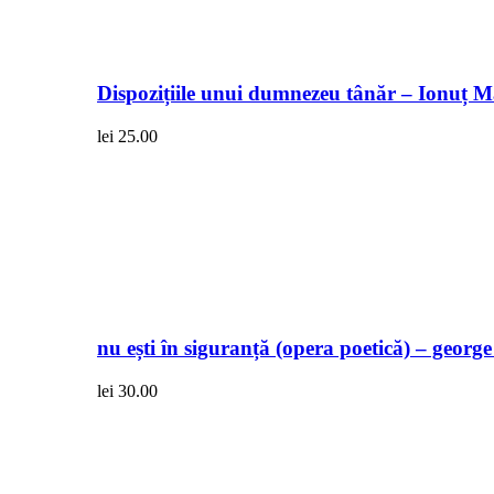
Dispozițiile unui dumnezeu tânăr – Ionuț 
lei
25.00
nu ești în siguranță (opera poetică) – georg
lei
30.00