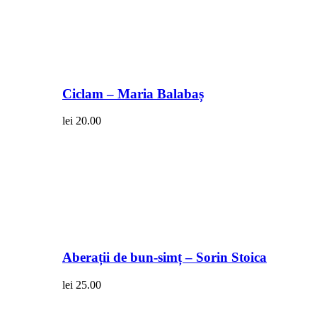
Ciclam – Maria Balabaș
lei
20.00
Aberații de bun-simț – Sorin Stoica
lei
25.00