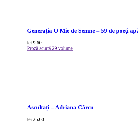
Generația O Mie de Semne – 59 de poeți apă
lei
9.60
Proză scurtă
29 volume
Ascultați – Adriana Cârcu
lei
25.00