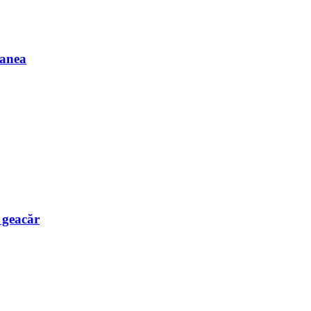
Manea
e geacăr