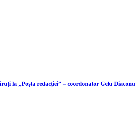
ruți la „Poșta redacției” – coordonator Gelu Diaconu