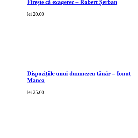
Firește că exagerez – Robert Șerban
lei
20.00
Dispozițiile unui dumnezeu tânăr – Ionuț
Manea
lei
25.00