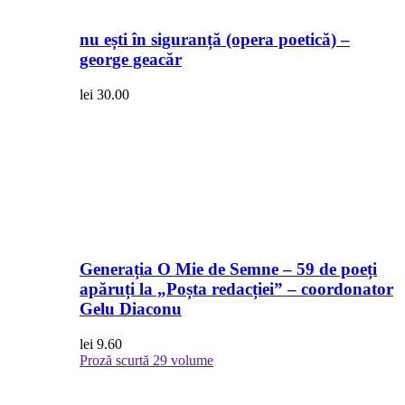
nu ești în siguranță (opera poetică) –
george geacăr
lei
30.00
Generația O Mie de Semne – 59 de poeți
apăruți la „Poșta redacției” – coordonator
Gelu Diaconu
lei
9.60
Proză scurtă
29 volume