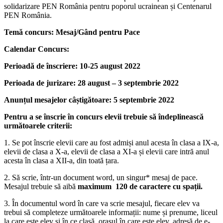
solidarizare PEN România pentru poporul ucrainean și Centenarul
PEN România.
Temă concurs: Mesaj/Gând pentru Pace
Calendar Concurs:
Perioadă de înscriere: 10-25 august 2022
Perioada de jurizare: 28 august – 3 septembrie 2022
Anunțul mesajelor câștigătoare: 5 septembrie 2022
Pentru a se înscrie în concurs elevii trebuie să îndeplinească
următoarele criterii:
1. Se pot înscrie elevii care au fost admiși anul acesta în clasa a IX-a,
elevii de clasa a X-a, elevii de clasa a XI-a și elevii care intră anul
acesta în clasa a XII-a, din toată țara.
2. Să scrie, într-un document word, un singur* mesaj de pace.
Mesajul trebuie să aibă
maximum 120 de caractere cu spații.
3. În documentul word în care va scrie mesajul, fiecare elev va
trebui să completeze următoarele informații: nume și prenume, liceul
la care este elev și în ce clasă, orașul în care este elev, adresă de e-