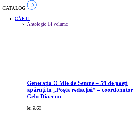
CATALOG
CĂRȚI
Antologie
14 volume
Generația O Mie de Semne – 59 de poeți
apăruți la „Poșta redacției” – coordonator
Gelu Diaconu
lei
9.60