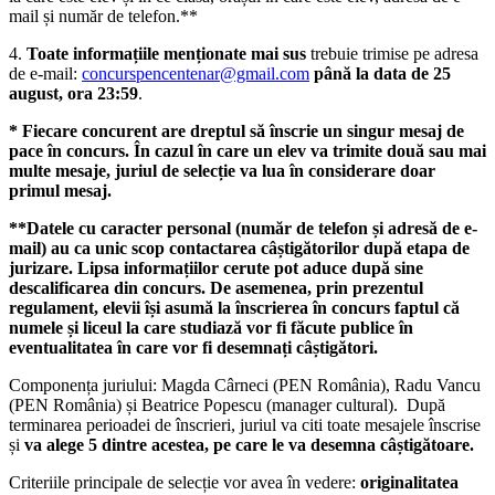
mail și număr de telefon.**
4.
Toate informațiile menționate mai sus
trebuie trimise pe adresa
de e-mail:
concurspencentenar@gmail.com
până la data de 25
august, ora 23:59
.
* Fiecare concurent are dreptul să înscrie un singur mesaj de
pace în concurs. În cazul în care un elev va trimite două sau mai
multe mesaje, juriul de selecție va lua în considerare doar
primul mesaj.
**Datele cu caracter personal (număr de telefon și adresă de e-
mail) au ca unic scop contactarea câștigătorilor după etapa de
jurizare. Lipsa informațiilor cerute pot aduce după sine
descalificarea din concurs. De asemenea, prin prezentul
regulament, elevii își asumă la înscrierea în concurs faptul că
numele și liceul la care studiază vor fi făcute publice în
eventualitatea în care vor fi desemnați câștigători.
Componența juriului: Magda Cârneci (PEN România), Radu Vancu
(PEN România) și Beatrice Popescu (manager cultural). După
terminarea perioadei de înscrieri, juriul va citi toate mesajele înscrise
și
va alege 5 dintre acestea, pe care le va desemna câștigătoare.
Criteriile principale de selecție vor avea în vedere:
originalitatea