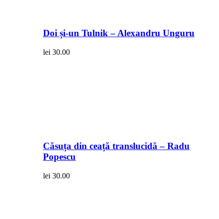
Doi și-un Tulnik – Alexandru Unguru
lei
30.00
Căsuța din ceață translucidă – Radu
Popescu
lei
30.00