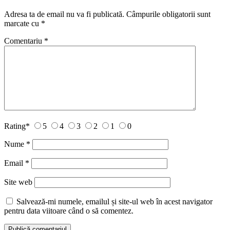
Adresa ta de email nu va fi publicată.
Câmpurile obligatorii sunt
marcate cu
*
Comentariu
*
Rating
*
5
4
3
2
1
0
Nume
*
Email
*
Site web
Salvează-mi numele, emailul și site-ul web în acest navigator
pentru data viitoare când o să comentez.