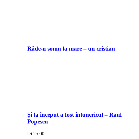
Râde-n somn la mare – un cristian
Și la început a fost întunericul – Raul
Popescu
lei
25.00