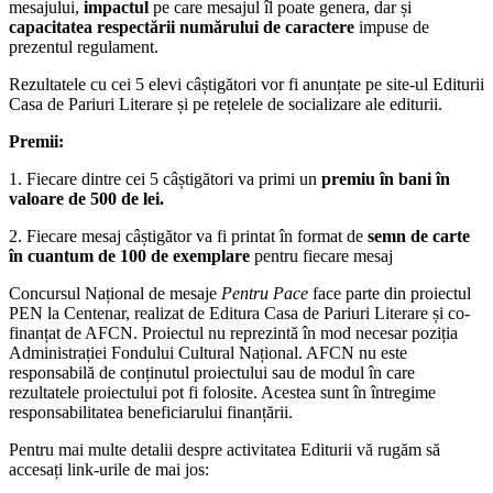
mesajului,
impactul
pe care mesajul îl poate genera, dar și
capacitatea respectării numărului de caractere
impuse de
prezentul regulament.
Rezultatele cu cei 5 elevi câștigători vor fi anunțate pe site-ul Editurii
Casa de Pariuri Literare și pe rețelele de socializare ale editurii.
Premii:
1. Fiecare dintre cei 5 câștigători va primi un
premiu în bani în
valoare de 500 de lei.
2. Fiecare mesaj câștigător va fi printat în format de
semn de carte
în cuantum de 100 de exemplare
pentru fiecare mesaj
Concursul Național de mesaje
Pentru Pace
face parte din proiectul
PEN la Centenar, realizat de Editura Casa de Pariuri Literare și co-
finanțat de AFCN. Proiectul nu reprezintă în mod necesar poziția
Administrației Fondului Cultural Național. AFCN nu este
responsabilă de conținutul proiectului sau de modul în care
rezultatele proiectului pot fi folosite. Acestea sunt în întregime
responsabilitatea beneficiarului finanțării.
Pentru mai multe detalii despre activitatea Editurii vă rugăm să
accesați link-urile de mai jos: