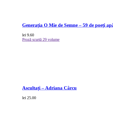
Generația O Mie de Semne – 59 de poeți apă
lei
9.60
Proză scurtă
29 volume
Ascultați – Adriana Cârcu
lei
25.00