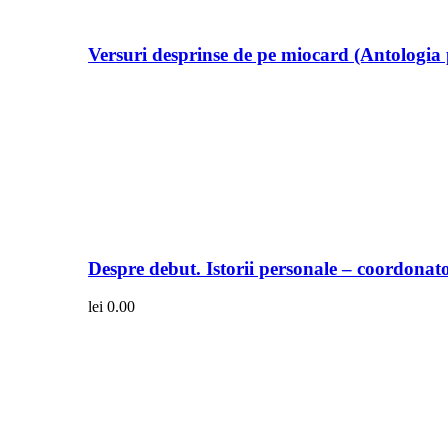
Versuri desprinse de pe miocard (Antologia 
Despre debut. Istorii personale – coordonato
lei
0.00