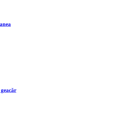
Manea
e geacăr