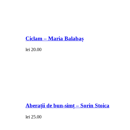
Ciclam – Maria Balabaș
lei
20.00
Aberații de bun-simț – Sorin Stoica
lei
25.00