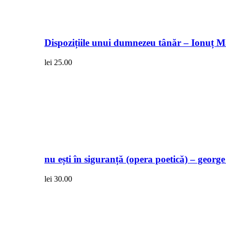
Dispozițiile unui dumnezeu tânăr – Ionuț 
lei
25.00
nu ești în siguranță (opera poetică) – georg
lei
30.00