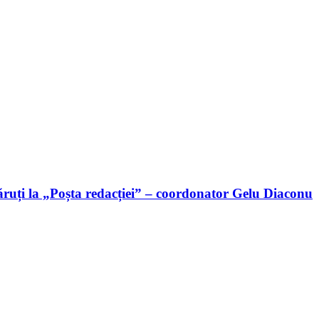
ruți la „Poșta redacției” – coordonator Gelu Diaconu