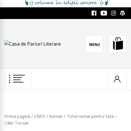
Skip
to
Facebook
YouTube
Instagra
Word
content
MENU
CASA DE PARIURI
Literatura română scrie pe mine
LITERARE
Prima pagină
/
CĂRȚI
/
Roman
/ Totul numai pentru tata –
Călin Torsan