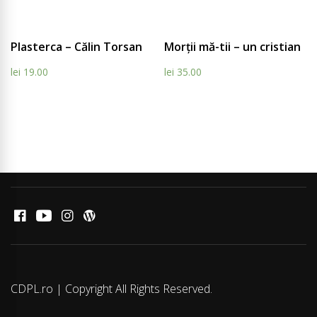
Compare
Compar
Plasterca – Călin Torsan
Morții mă-tii – un cristian
lei
19.00
lei
35.00
Facebook
YouTube
Instagram
WordPress
CDPL.ro | Copyright All Rights Reserved.