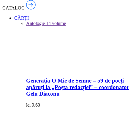
CATALOG
CĂRȚI
Antologie
14 volume
Generația O Mie de Semne – 59 de poeți
apăruți la „Poșta redacției” – coordonator
Gelu Diaconu
lei
9.60