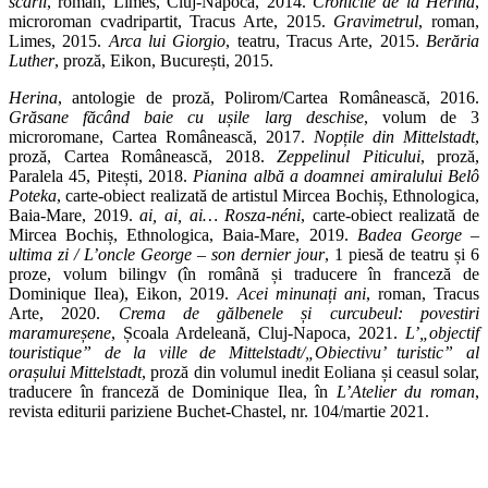
scării
, roman, Limes, Cluj-Napoca, 2014.
Cronicile de la Herina
,
microroman cvadripartit, Tracus Arte, 2015.
Gravimetrul
, roman,
Limes, 2015.
Arca lui Giorgio
, teatru, Tracus Arte, 2015.
Berăria
Luther
, proză, Eikon, București, 2015.
Herina
, antologie de proză, Polirom/Cartea Românească, 2016.
Grăsane făcând baie cu ușile larg deschise
, volum de 3
microromane, Cartea Românească, 2017.
Nopțile din Mittelstadt
,
proză, Cartea Românească, 2018.
Zeppelinul Piticului
, proză,
Paralela 45, Pitești, 2018.
Pianina albă a doamnei amiralului Belô
Poteka
, carte-obiect realizată de artistul Mircea Bochiș, Ethnologica,
Baia-Mare, 2019.
ai, ai, ai… Rosza-néni
, carte-obiect realizată de
Mircea Bochiș, Ethnologica, Baia-Mare, 2019.
Badea George –
ultima zi / L’oncle George
– son dernier jour
, 1 piesă de teatru și 6
proze, volum bilingv (în română și traducere în franceză de
Dominique Ilea), Eikon, 2019.
Acei minunați ani
, roman, Tracus
Arte, 2020.
Crema de gălbenele și curcubeul: povestiri
maramureșene
, Școala Ardeleană, Cluj-Napoca, 2021.
L’„objectif
touristique” de la ville de Mittelstadt/„Obiectivu’ turistic” al
orașului Mittelstadt
, proză din volumul inedit Eoliana și ceasul solar,
traducere în franceză de Dominique Ilea, în
L’Atelier du roman
,
revista editurii pariziene Buchet-Chastel, nr. 104/martie 2021.