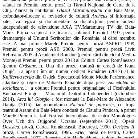
salutat cu Premiul pentru proză la Târgul Național de Carte de la
Cluj. Ziarist la cotidianul
Glasul Maramureşului
din Baia-Mare,
cofondator-director al revistelor de cultură
Archeus
și Informația
zilei, va regiza și documentare și docuficțiuni pentru antena
independentă de televiziune AXA TV/Maramureș TV din Baia-
Mare. Prima sa piesă de teatru a obținut Premiul 1997 pentru
dramaturgie al Uniunii Scriitorilor din România, al cărei membru
este. A mai primit: Marele Premiu pentru proză ASPRO 1999,
Premiul pentru proză ASB 2000, Premiul pentru proză Liviu
Rebreanu 2005 al Academiei Române (pentru cărți din ciclul Medio-
Monte) și Premiul pentru proză 2018 al Editurii Cartea Românească
(pentru
Grăsane…
). Una din proze, tradusă în croată de Ivana
Olujić, i-a apărut într-un număr dedicat României (2017) al lui
Književna revija
din Osijek. Spectacolul Monte Medio Performance,
adaptare și regie de Mihaela Panainte după piesa
Societatea de
socializare…
, a obținut Premiul pentru originalitate al Festivalului
Bucharest Fringe – Maratonul Teatrului Independent (octombrie
2014).
Arca lui Giorgio
a fost montată la Baia-Mare de Alexandru
Dabija (2015), iar monodrama
Pictorul de pancarte
, cu trupa
teatrului Ararat din Baia-Mare condusă de Claudiu Pintican, a primit
Marele Premiu la I-ul Festival internațional de teatru Monologues
Over Uzh din Oujgorod, Ucraina (septembrie 2018). Operă:
Desiştea
, proză, Cartea Românească, București, 1990.
Desiştea II
,
proză, Cartea Românească, 1996.
Ariel
, piesă de teatru, Cartea
Românească, 1997.
Povestiri din Medio-Monte
, volum de proză,