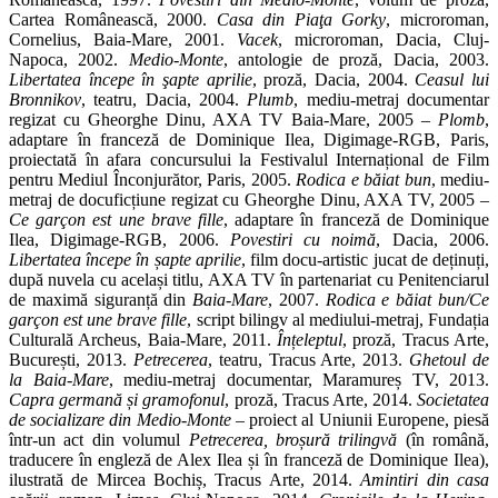
Cartea Românească, 2000.
Casa din Piaţa Gorky
, microroman,
Cornelius, Baia-Mare, 2001.
Vacek
, microroman, Dacia, Cluj-
Napoca, 2002.
Medio-Monte
, antologie de proză, Dacia, 2003.
Libertatea începe în şapte aprilie
, proză, Dacia, 2004.
Ceasul lui
Bronnikov
, teatru, Dacia, 2004.
Plumb
, mediu-metraj documentar
regizat cu Gheorghe Dinu, AXA TV Baia-Mare, 2005 –
Plomb
,
adaptare în franceză de Dominique Ilea, Digimage-RGB, Paris,
proiectată în afara concursului la Festivalul Internațional de Film
pentru Mediul Înconjurător, Paris, 2005.
Rodica e băiat bun
, mediu-
metraj de docuficțiune regizat cu Gheorghe Dinu, AXA TV, 2005 –
Ce garçon est une brave fille
, adaptare în franceză de Dominique
Ilea, Digimage-RGB, 2006.
Povestiri cu noimă
, Dacia, 2006.
Libertatea începe în șapte aprilie
, film docu-artistic jucat de deținuți,
după nuvela cu același titlu, AXA TV în partenariat cu Penitenciarul
de maximă siguranță din
Baia-Mare
, 2007.
Rodica e băiat bun/Ce
garçon est une brave fille
, script bilingv al mediului-metraj, Fundația
Culturală Archeus, Baia-Mare, 2011.
Înțeleptul
, proză, Tracus Arte,
București, 2013.
Petrecerea
, teatru, Tracus Arte, 2013.
Ghetoul de
la Baia-Mare
, mediu-metraj documentar, Maramureș TV, 2013.
Capra germană și gramofonul
, proză, Tracus Arte, 2014.
Societatea
de socializare din Medio-Monte
– proiect al Uniunii Europene, piesă
într-un act din volumul
Petrecerea, broșură trilingvă
(în română,
traducere în engleză de Alex Ilea și în franceză de Dominique Ilea),
ilustrată de Mircea Bochiș, Tracus Arte, 2014.
Amintiri din casa