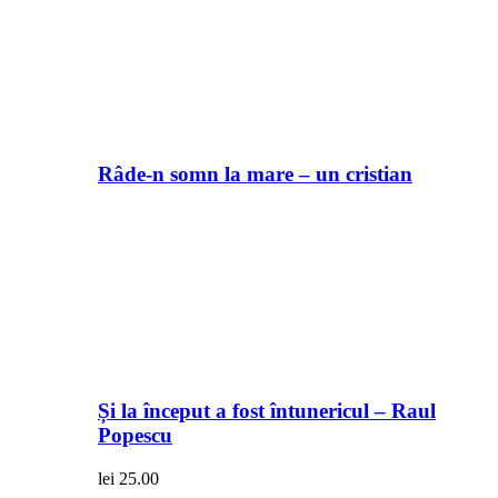
Râde-n somn la mare – un cristian
Și la început a fost întunericul – Raul
Popescu
lei
25.00