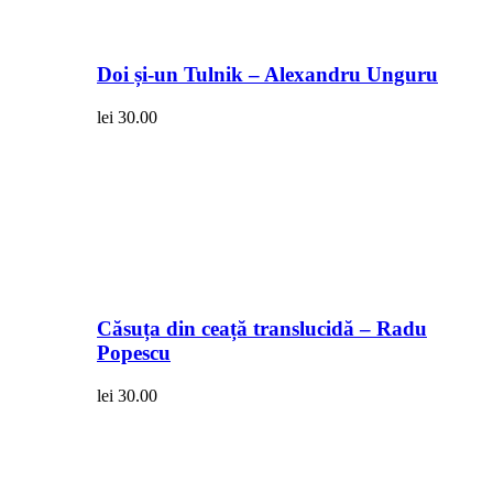
Doi și-un Tulnik – Alexandru Unguru
lei
30.00
Căsuța din ceață translucidă – Radu
Popescu
lei
30.00