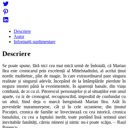
Descriere
Autor
Informații suplimentare
Descriere
Se poate spune, fără nici cea mai mică urmă de îndoială, că Marian
Ilea este cronicarul prin excelență al Mittelstadtului, al acelui ținut
nordic multietnic, plin de magie, în care extraordinarul pare singura
realitate și singurul adevăr, începând de la întâmplările pierdute în
negura istoriei până la evenimentele, în aparență banale, din viața
cotidiană, de zi cu zi. Pitorescul personajelor și al situațiilor este unul
aparte, cu iz de cronograf, recognoscibil, imposibil de confundat cu
un altul, fiind deja o marcă înregistrată Marian Ilea. Atât în
povestirile maramureșene, cât și în cele ucraniene, din ținutul
Pocuției, cronica de familie se învecinează cu cea istorică, cronica
banalului, cu cea a faptului inedit, toate purtând însă semnul unei
inevitabile fatalități, căreia nimeni și nimic nu-i poate scăpa. – Raul
Popescu