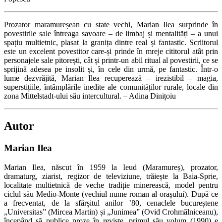
Prozator maramureșean cu state vechi, Marian Ilea surprinde în
povestirile sale întreaga savoare – de limbaj și mentalități – a unui
spațiu multietnic, plasat la granița dintre real și fantastic. Scriitorul
este un excelent povestitor care-și prinde în mreje cititorul atât prin
personajele sale pitorești, cât și printr-un abil ritual al povestirii, ce se
sprijină adesea pe insolit și, în cele din urmă, pe fantastic. Într-o
lume dezvrăjită, Marian Ilea recuperează – irezistibil – magia,
superstițiile, întâmplările inedite ale comunităților rurale, locale din
zona Mittelstadt-ului său intercultural. – Adina Dinițoiu
Autor
Marian Ilea
Marian Ilea, născut în 1959 la Ieud (Maramureș), prozator,
dramaturg, ziarist, regizor de televiziune, trăiește la Baia-Sprie,
localitate multietnică de veche tradiție minerească, model pentru
ciclul său Medio-Monte (vechiul nume roman al orașului). După ce
a frecventat, de la sfârșitul anilor ’80, cenaclele bucureștene
„Universitas” (Mircea Martin) și „Junimea” (Ovid Crohmălniceanu),
începând să publice proze în reviste, primul său volum (1990) e