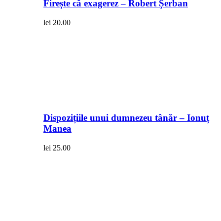
Firește că exagerez – Robert Șerban
lei
20.00
Dispozițiile unui dumnezeu tânăr – Ionuț
Manea
lei
25.00