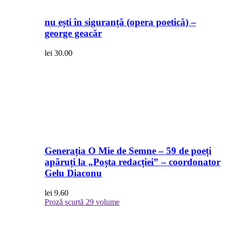
nu ești în siguranță (opera poetică) –
george geacăr
lei
30.00
Generația O Mie de Semne – 59 de poeți
apăruți la „Poșta redacției” – coordonator
Gelu Diaconu
lei
9.60
Proză scurtă
29 volume