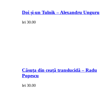
Doi și-un Tulnik – Alexandru Unguru
lei
30.00
Căsuța din ceață translucidă – Radu
Popescu
lei
30.00