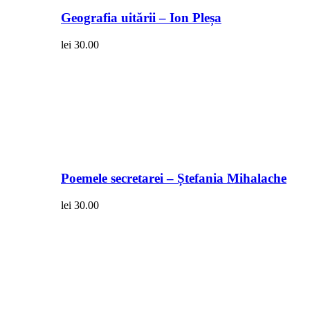
Geografia uitării – Ion Pleșa
lei
30.00
Poemele secretarei – Ștefania Mihalache
lei
30.00