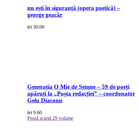
nu ești în siguranță (opera poetică) –
george geacăr
lei
30.00
Generația O Mie de Semne – 59 de poeți
apăruți la „Poșta redacției” – coordonator
Gelu Diaconu
lei
9.60
Proză scurtă
29 volume