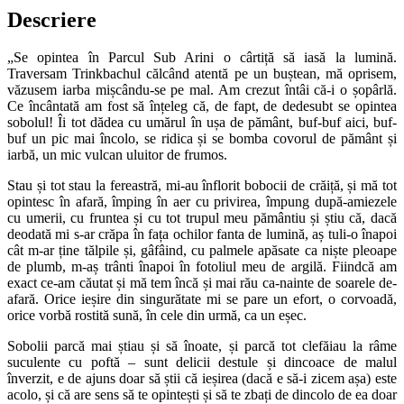
Descriere
„Se opintea în Parcul Sub Arini o cârtiță să iasă la lumină.
Traversam Trinkbachul călcând atentă pe un buștean, mă oprisem,
văzusem iarba mișcându-se pe mal. Am crezut întâi că-i o șopârlă.
Ce încântată am fost să înțeleg că, de fapt, de dedesubt se opintea
sobolul! Îi tot dădea cu umărul în ușa de pământ, buf-buf aici, buf-
buf un pic mai încolo, se ridica și se bomba covorul de pământ și
iarbă, un mic vulcan uluitor de frumos.
Stau și tot stau la fereastră, mi-au înflorit bobocii de crăiță, și mă tot
opintesc în afară, împing în aer cu privirea, împung după-amiezele
cu umerii, cu fruntea și cu tot trupul meu pământiu și știu că, dacă
deodată mi s-ar crăpa în fața ochilor fanta de lumină, aș tuli-o înapoi
cât m-ar ține tălpile și, gâfâind, cu palmele apăsate ca niște pleoape
de plumb, m-aș trânti înapoi în fotoliul meu de argilă. Fiindcă am
exact ce-am căutat și mă tem încă și mai rău ca-nainte de soarele de-
afară. Orice ieșire din singurătate mi se pare un efort, o corvoadă,
orice vorbă rostită sună, în cele din urmă, ca un eșec.
Sobolii parcă mai știau și să înoate, și parcă tot clefăiau la râme
suculente cu poftă – sunt delicii destule și dincoace de malul
înverzit, e de ajuns doar să știi că ieșirea (dacă e să-i zicem așa) este
acolo, și că are sens să te opintești și să te zbați de dincolo de ea doar