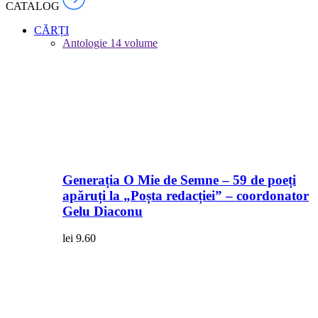
CATALOG
CĂRȚI
Antologie
14 volume
Generația O Mie de Semne – 59 de poeți
apăruți la „Poșta redacției” – coordonator
Gelu Diaconu
lei
9.60