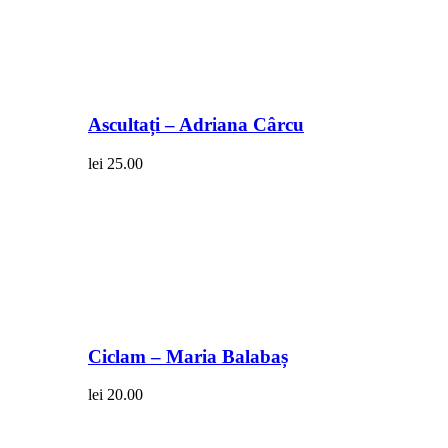
Ascultați – Adriana Cârcu
lei
25.00
Ciclam – Maria Balabaș
lei
20.00