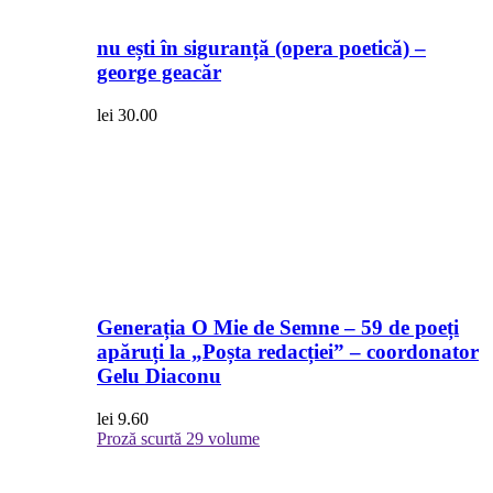
nu ești în siguranță (opera poetică) –
george geacăr
lei
30.00
Generația O Mie de Semne – 59 de poeți
apăruți la „Poșta redacției” – coordonator
Gelu Diaconu
lei
9.60
Proză scurtă
29 volume