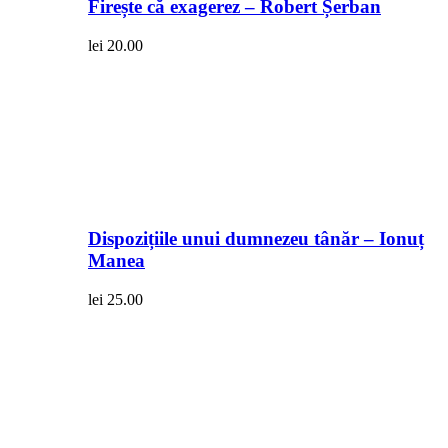
Firește că exagerez – Robert Șerban
lei
20.00
Dispozițiile unui dumnezeu tânăr – Ionuț
Manea
lei
25.00