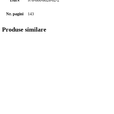
ISBN
978-606-8628-62-2
Nr. pagini
143
Produse similare