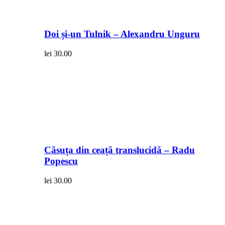
Doi și-un Tulnik – Alexandru Unguru
lei
30.00
Căsuța din ceață translucidă – Radu
Popescu
lei
30.00