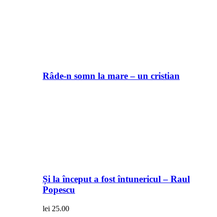
Râde-n somn la mare – un cristian
Și la început a fost întunericul – Raul
Popescu
lei
25.00