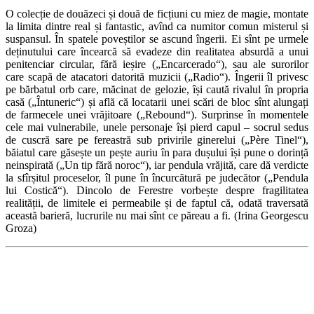
O colecție de douăzeci și două de ficțiuni cu miez de magie, montate
la limita dintre real și fantastic, avînd ca numitor comun misterul și
suspansul. În spatele poveștilor se ascund îngerii. Ei sînt pe urmele
deținutului care încearcă să evadeze din realitatea absurdă a unui
penitenciar circular, fără ieșire („Encarcerado“), sau ale surorilor
care scapă de atacatori datorită muzicii („Radio“). Îngerii îl privesc
pe bărbatul orb care, măcinat de gelozie, își caută rivalul în propria
casă („Întuneric“) și află că locatarii unei scări de bloc sînt alungați
de farmecele unei vrăjitoare („Rebound“). Surprinse în momentele
cele mai vulnerabile, unele personaje își pierd capul – socrul sedus
de cuscră sare pe fereastră sub privirile ginerelui („Père Tinel“),
băiatul care găsește un pește auriu în para dușului își pune o dorință
neinspirată („Un tip fără noroc“), iar pendula vrăjită, care dă verdicte
la sfîrșitul proceselor, îl pune în încurcătură pe judecător („Pendula
lui Costică“). Dincolo de Ferestre vorbește despre fragilitatea
realității, de limitele ei permeabile și de faptul că, odată traversată
această barieră, lucrurile nu mai sînt ce păreau a fi. (Irina Georgescu
Groza)