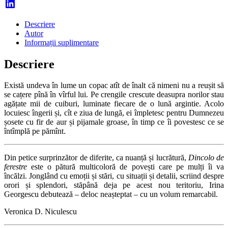
Descriere
Autor
Informații suplimentare
Descriere
Există undeva în lume un copac atît de înalt că nimeni nu a reușit să
se cațere pînă în vîrful lui. Pe crengile crescute deasupra norilor stau
agățate mii de cuiburi, luminate fiecare de o lună argintie. Acolo
locuiesc îngerii și, cît e ziua de lungă, ei împletesc pentru Dumnezeu
șosete cu fir de aur și pijamale groase, în timp ce îi povestesc ce se
întîmplă pe pămînt.
Din petice surprinzător de diferite, ca nuanță și lucrătură,
Dincolo de
ferestre
este o pătură multicoloră de povești care pe mulți îi va
încălzi. Jonglând cu emoții și stări, cu situații și detalii, scriind despre
orori și splendori, stăpână deja pe acest nou teritoriu, Irina
Georgescu debutează – deloc neașteptat – cu un volum remarcabil.
Veronica D. Niculescu