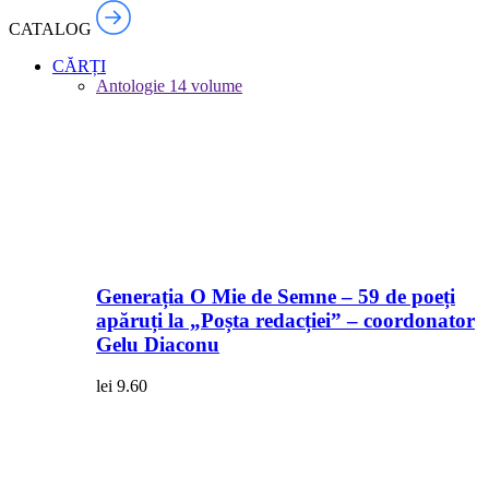
CATALOG
CĂRȚI
Antologie
14 volume
Generația O Mie de Semne – 59 de poeți
apăruți la „Poșta redacției” – coordonator
Gelu Diaconu
lei
9.60