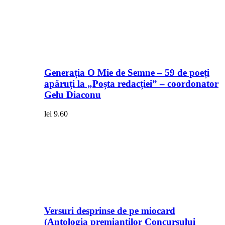
Generația O Mie de Semne – 59 de poeți
apăruți la „Poșta redacției” – coordonator
Gelu Diaconu
lei
9.60
Versuri desprinse de pe miocard
(Antologia premianţilor Concursului