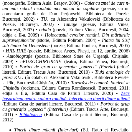
(monografie, Editura Aula, Brașov, 2000) •
Caiet cu zmei de care n-
am mai ridicat niciodată nici măcar în copilărie
(poezie, cu un
comentariu grafic de Dan Perjovschi, Biblioteca de Poezie,
București, 2002) •
TU
, cu Alexandru Vakulovski (Biblioteca de
Poezie, București, 2002) •
Tatuaje
(poezie, Editura Vinea,
București, 2003) •
odada
(poezie, Editura Vinea, București, 2004;
ediția a II-a, 2009) •
Holocaustul evreilor români. Din mărturiile
supraviețuitorilor
(istorie, Editura Polirom, 2004) •
Piatra lui Sisif
sub limba lui Demostene
(poezie, Editura Pontica, București, 2005)
•
ИЛЬ ПЛЁ
(poezie, Biblioteca Argeș, Pitești, nr. 12, aprilie, 2006)
•
Autobiografie
(poezie, Biblioteca Stare de Urgență, Chișinău,
2009) •
nEUROCHIRURGIE
(teatru, Editura Vinea, București,
2010) •
Portret de grup cu generația „optzeci“ (Poezia)
(critică
literară, Editura Tracus Arte, București, 2010) •
Tiuk! antologie de
proză KLU
(în colab. cu Alexandru Vakulovski, Biblioteca Revistei
la Plic, București–Chișinău, 2010) •
Tovarăși de cameră. Student la
Chișinău
(rockman, Editura Cartea Românească, București, 2011;
ediția a II-a, Editura Casa de Pariuri Literare, 2020) •
Zece
basarabeni pentru cultura română. Interviuri cu tinerii dintre milenii
(Editura Casa de pariuri literare, București, 2011) •
Portret de grup
cu generația „optzeci“ (Interviuri)
(Editura Tracus Arte, București,
2011) •
Biblidioteca
(Editura Casa de pariuri literare, București,
2012)
Tinerii dintre milenii (Interviuri)
(Ed. Ratio et Revelatio,