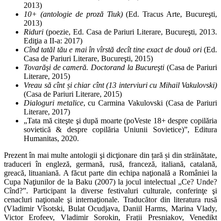
2013)
10+ (antologie de proză Tiuk)
(Ed. Tracus Arte, Bucureşti,
2013)
Riduri
(poezie, Ed. Casa de Pariuri Literare, Bucureşti, 2013.
Ediţia a II-a: 2017)
Cînd tatăl tău e mai în vîrstă decît tine exact de două ori
(Ed.
Casa de Pariuri Literare, Bucureşti, 2015)
Tovarăşi de cameră. Doctorand la Bucureşti
(Casa de Pariuri
Literare, 2015)
Vreau să cînt și chiar cînt (13 interviuri cu Mihail Vakulovski)
(Casa de Pariuri Literare, 2015)
Dialoguri metalice
, cu Carmina Vakulovski (Casa de Pariuri
Literare, 2017)
„Tata mă citeşte şi după moarte (poVeste 18+ despre copilăria
sovietică & despre copilăria Uniunii Sovietice)”, Editura
Humanitas, 2020.
Prezent în mai multe antologii şi dicţionare din țară și din străinătate,
traduceri în engleză, germană, rusă, franceză, italiană, catalană,
greacă, lituaniană. A făcut parte din echipa naţională a României la
Cupa Naţiunilor de la Baku (2007) la jocul intelectual „Ce? Unde?
Cînd?”. Participant la diverse festivaluri culturale, conferinţe şi
cenacluri naţionale şi internaţionale. Traducător din literatura rusă
(Vladimir Vîsotski, Bulat Ocudjava, Daniil Harms, Marina Vlady,
Victor Erofeev, Vladimir Sorokin, Frații Presniakov, Venedikt