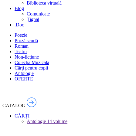
Biblioteca virtuală
Blog
Comunicate
Țignal
.Doc
Poezie
Proză scurtă
Roman
Teatru
Non-ficțiune
Colecția Muzicală
Cărți pentru copii
Antologie
OFERTE
lei
0.00
lei
0.00
CATALOG
CĂRȚI
Antologie
14 volume