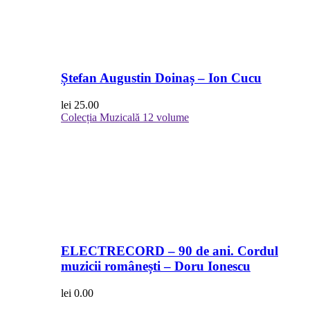
Ștefan Augustin Doinaș – Ion Cucu
lei
25.00
Colecția Muzicală
12 volume
ELECTRECORD – 90 de ani. Cordul
muzicii românești – Doru Ionescu
lei
0.00