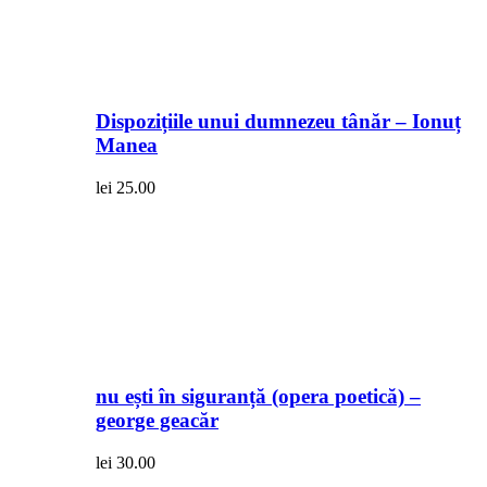
Dispozițiile unui dumnezeu tânăr – Ionuț
Manea
lei
25.00
nu ești în siguranță (opera poetică) –
george geacăr
lei
30.00