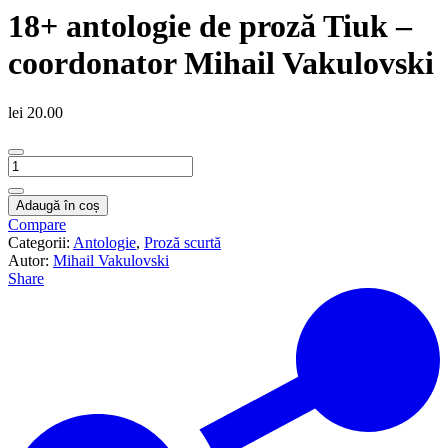
18+ antologie de proză Tiuk –
coordonator Mihail Vakulovski
lei
20.00
Cantitate
18+
antologie
Adaugă în coș
de
Compare
proză
Categorii:
Antologie
,
Proză scurtă
Tiuk
Autor:
Mihail Vakulovski
-
Share
coordonator
Mihail
Vakulovski