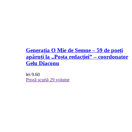
Generația O Mie de Semne – 59 de poeți
apăruți la „Poșta redacției” – coordonator
Gelu Diaconu
lei
9.60
Proză scurtă
29 volume