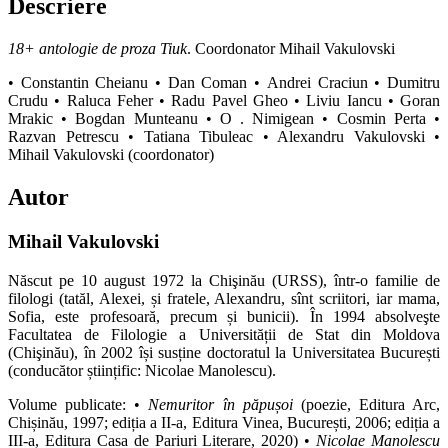
Descriere
18+ antologie de proza Tiuk
. Coordonator Mihail Vakulovski
• Constantin Cheianu • Dan Coman • Andrei Craciun • Dumitru
Crudu • Raluca Feher • Radu Pavel Gheo • Liviu Iancu • Goran
Mrakic • Bogdan Munteanu • O . Nimigean • Cosmin Perta •
Razvan Petrescu • Tatiana Tibuleac • Alexandru Vakulovski •
Mihail Vakulovski (coordonator)
Autor
Mihail Vakulovski
Născut pe 10 august 1972 la Chişinău (URSS), într-o familie de
filologi (tatăl, Alexei, și fratele, Alexandru, sînt scriitori, iar mama,
Sofia, este profesoară, precum și bunicii). În 1994 absolveşte
Facultatea de Filologie a Universității de Stat din Moldova
(Chişinău), în 2002 își susține doctoratul la Universitatea București
(conducător științific: Nicolae Manolescu).
Volume publicate: •
Nemuritor în păpușoi
(poezie, Editura Arc,
Chișinău, 1997; ediția a II-a, Editura Vinea, București, 2006; ediția a
III-a, Editura Casa de Pariuri Literare, 2020) •
Nicolae Manolescu