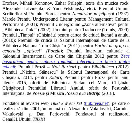
Erofeev, Mihail Kononov, Zahar Prilepin, texte din muzica rock,
Alexander Litvinenko & Yuri Felshtinsky etc.). Premiul Uniunii
Scriitorilor și Premiul Soros pentru
Nemuritor în păpușoi
(1997);
Marele Premiu Underground Literar pentru Management Cultural
Performant (2001); Premiul Underground „Zona alternativă“ pentru
„Biblioteca Tiuk!“ (2002); Premiul pentru Traducere (Tomis, 2009);
Premiul „Timpul“ (Chișinău) pentru cartea de critică literară a anului
(2010); Premiul de critică la Salonul Internațional de Carte de la
Biblioteca Națională din Chișinău (2011) pentru
Portret de grup cu
generația „optzeci“ (Poezia)
; Premiul Interviuri culturale al
Salonului Internațional de Carte din Chișinău 2012 pentru
Zece
basarabeni pentru cultura română. Interviuri cu tinerii dintre
milenii
; Premiul Proză –
Noii Barbari
pentru
Biblidioteca
(2012);
Premiul „Nichita Stănescu” la Salonul Internaţional de Carte
Chişinău, 2014, pentru
Riduri
; Premiul pentru Proză pentru anul
literar 2015, oferit de Biblioteca Ştefan cel Mare, Chişinău.
Cîştigătorul Premiului Librarul Anului, oferit de Festivalul
Internaţional de Poezie şi Muzică
Poezia e la Bistriţa
(2018).
Fondator al revistei web
Tiuk! k-avem kef
(
tiuk.reea.net
), pe care-o
realizează din 2001, împreună cu Alexandru Vakulovski, Carmina
Vakulovski și Dan Perjovschi. Fondatorul și realizatorul
CenaKLUbului
TIUK!