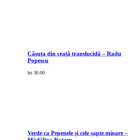
Căsuța din ceață translucidă – Radu
Popescu
lei
30.00
Verde ca Pepenele și cele șapte mioare –
Mădălina Rotaru