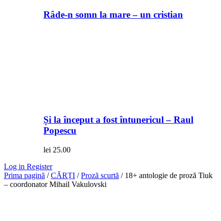
Râde-n somn la mare – un cristian
Și la început a fost întunericul – Raul
Popescu
lei
25.00
Log in
Register
Prima pagină
/
CĂRȚI
/
Proză scurtă
/ 18+ antologie de proză Tiuk
– coordonator Mihail Vakulovski