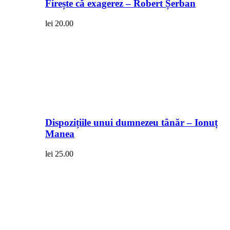
Firește că exagerez – Robert Șerban
lei
20.00
Dispozițiile unui dumnezeu tânăr – Ionuț
Manea
lei
25.00