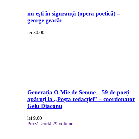
nu ești în siguranță (opera poetică) –
george geacăr
lei
30.00
Generația O Mie de Semne – 59 de poeți
apăruți la „Poșta redacției” – coordonator
Gelu Diaconu
lei
9.60
Proză scurtă
29 volume