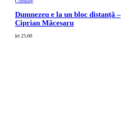
Compare
Dumnezeu e la un bloc distanță –
Ciprian Măceșaru
lei
25.00