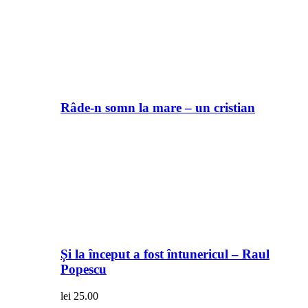
Râde-n somn la mare – un cristian
Și la început a fost întunericul – Raul
Popescu
lei
25.00