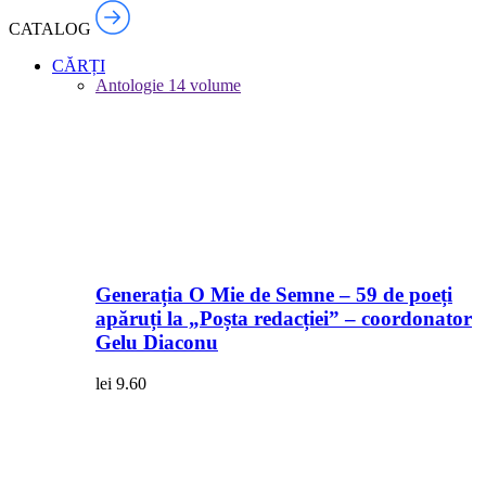
CATALOG
CĂRȚI
Antologie
14 volume
Generația O Mie de Semne – 59 de poeți
apăruți la „Poșta redacției” – coordonator
Gelu Diaconu
lei
9.60