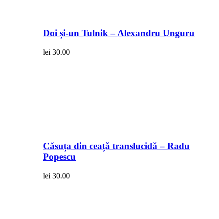
Doi și-un Tulnik – Alexandru Unguru
lei
30.00
Căsuța din ceață translucidă – Radu
Popescu
lei
30.00