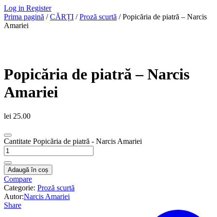
Log in
Register
Prima pagină
/
CĂRȚI
/
Proză scurtă
/ Popicăria de piatră – Narcis
Amariei
Popicăria de piatră – Narcis
Amariei
lei
25.00
Cantitate Popicăria de piatră - Narcis Amariei
Adaugă în coș
Compare
Categorie:
Proză scurtă
Autor:
Narcis Amariei
Share