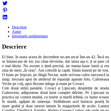
Descriere
Autor
Informații suplimentare
Descriere
Ei bine, în seara aceea de decembrie ne-am urcat într-un 42. Încă nu
se întunecase de tot, era chiar devreme, dar iarna așa e, ți se pare că
e mai târziu. Nu aveam o țintă precisă, iar mama luase banii și era
ziua de mers „în oraș”. Am coborât la capăt. Știam traseul pe de rost.
O luam pe Șepcari, pe lângă Nectar, unde serveau cafea turcească la
nisip, treceam apoi de atelierul de reparații aparate foto, Cafeneaua
Veche pe colț, apoi făceam stânga și eram pe Covaci.
Cele două străzi paralele, Covaci și Lipscani, despărțite de strada
Gabroveni, adăposteau două lumi complet diferite. Pe Lipscani se
practica un comerț stradal, cu tonete și marfă ieftină, cu haine scoase
în stradă, agățate de umerașe. Străbăteam acel furnicar pestriț în
mare grabă și doar rareori intram în magazinele de acolo: Lumea
Copiilor, Țăndărică, Familia, librăria George Coșbuc (de unde mi-au