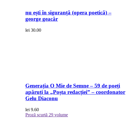
nu ești în siguranță (opera poetică) –
george geacăr
lei
30.00
Generația O Mie de Semne – 59 de poeți
apăruți la „Poșta redacției” – coordonator
Gelu Diaconu
lei
9.60
Proză scurtă
29 volume