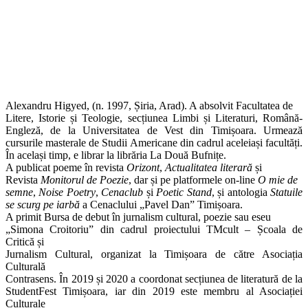
Alexandru Higyed, (n. 1997, Șiria, Arad). A absolvit Facultatea de
Litere, Istorie și Teologie, secțiunea Limbi și Literaturi, Română-
Engleză, de la Universitatea de Vest din Timișoara. Urmează
cursurile masterale de Studii Americane din cadrul aceleiași facultăți.
În același timp, e librar la librăria La Două Bufnițe.
A publicat poeme în revista
Orizont
,
Actualitatea literară
și
Revista
Monitorul de Poezie
, dar și pe platformele on-line
O mie de
semne
,
Noise Poetry
,
Cenaclub
și
Poetic Stand
, și antologia
Statuile
se scurg pe iarbă
a Cenaclului „Pavel Dan” Timișoara.
A primit Bursa de debut în jurnalism cultural, poezie sau eseu
„Simona Croitoriu” din cadrul proiectului TMcult – Școala de
Critică și
Jurnalism Cultural, organizat la Timișoara de către Asociația
Culturală
Contrasens. În 2019 și 2020 a coordonat secțiunea de literatură de la
StudentFest Timișoara, iar din 2019 este membru al Asociației
Culturale