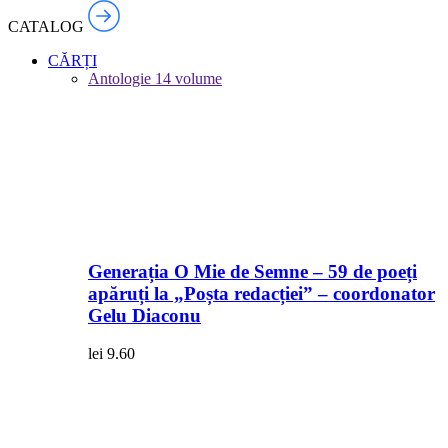
CATALOG
CĂRȚI
Antologie
14 volume
Generația O Mie de Semne – 59 de poeți
apăruți la „Poșta redacției” – coordonator
Gelu Diaconu
lei
9.60