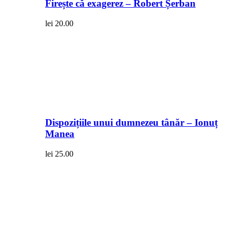
Firește că exagerez – Robert Șerban
lei
20.00
Dispozițiile unui dumnezeu tânăr – Ionuț
Manea
lei
25.00