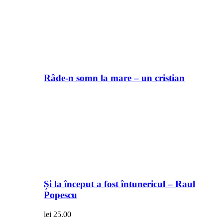
Râde-n somn la mare – un cristian
Și la început a fost întunericul – Raul
Popescu
lei
25.00