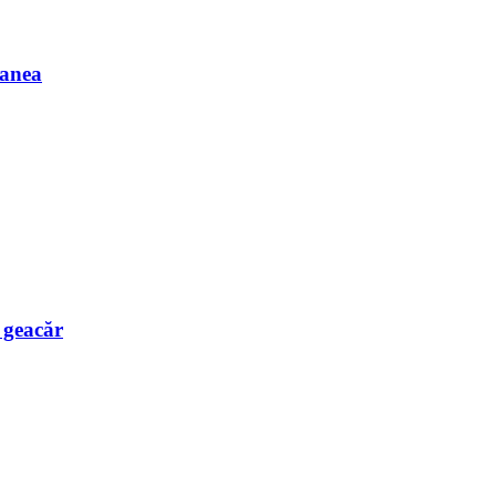
Manea
e geacăr