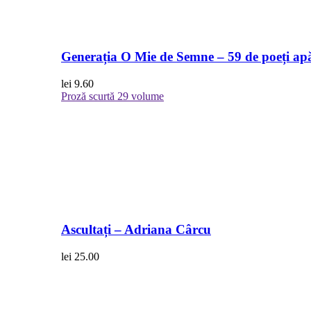
Generația O Mie de Semne – 59 de poeți apă
lei
9.60
Proză scurtă
29 volume
Ascultați – Adriana Cârcu
lei
25.00