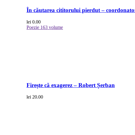
În căutarea cititorului pierdut – coordonato
lei
0.00
Poezie
163 volume
Firește că exagerez – Robert Șerban
lei
20.00