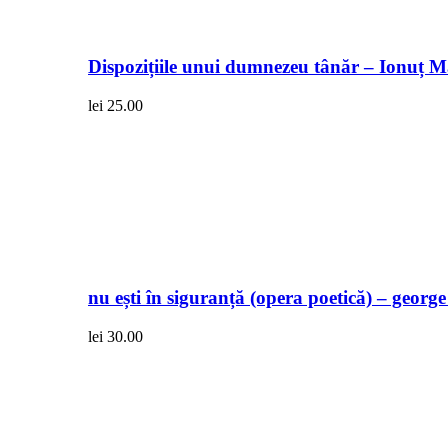
Dispozițiile unui dumnezeu tânăr – Ionuț 
lei
25.00
nu ești în siguranță (opera poetică) – georg
lei
30.00