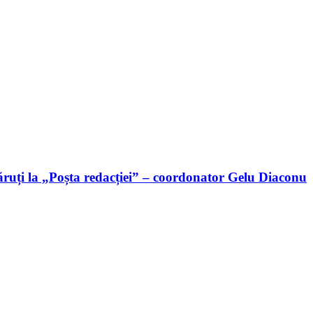
ruți la „Poșta redacției” – coordonator Gelu Diaconu