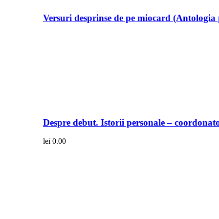
Versuri desprinse de pe miocard (Antologia 
Despre debut. Istorii personale – coordonato
lei
0.00