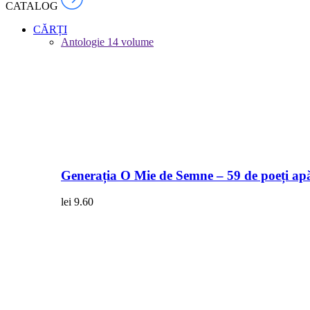
CATALOG
CĂRȚI
Antologie
14 volume
Generația O Mie de Semne – 59 de poeți apă
lei
9.60