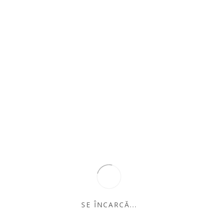
Fântânile lui
Râde-n somn –
un cristian
Râde-n somn la
mare – un cristian
Teatru
5 volume
Catedrala –
SE ÎNCARCĂ...
Alexandru