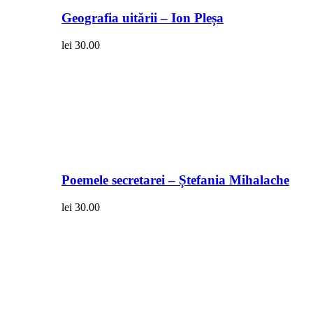
Geografia uitării – Ion Pleșa
lei
30.00
Poemele secretarei – Ștefania Mihalache
lei
30.00