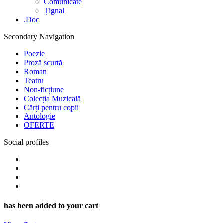
Comunicate
Țignal
.Doc
Secondary Navigation
Poezie
Proză scurtă
Roman
Teatru
Non-ficțiune
Colecția Muzicală
Cărți pentru copii
Antologie
OFERTE
Social profiles
Facebook
YouTube
Instagram
WordPress
has been added to your cart