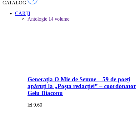
CATALOG
CĂRȚI
Antologie
14 volume
Generația O Mie de Semne – 59 de poeți
apăruți la „Poșta redacției” – coordonator
Gelu Diaconu
lei
9.60