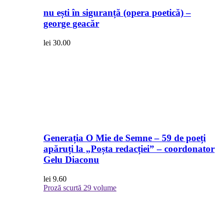
nu ești în siguranță (opera poetică) –
george geacăr
lei
30.00
Generația O Mie de Semne – 59 de poeți
apăruți la „Poșta redacției” – coordonator
Gelu Diaconu
lei
9.60
Proză scurtă
29 volume