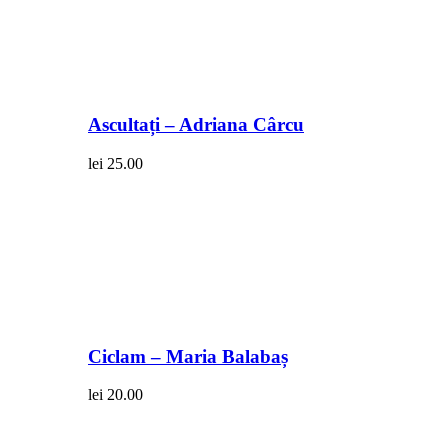
Ascultați – Adriana Cârcu
lei
25.00
Ciclam – Maria Balabaș
lei
20.00