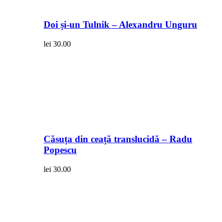
Doi și-un Tulnik – Alexandru Unguru
lei
30.00
Căsuța din ceață translucidă – Radu
Popescu
lei
30.00