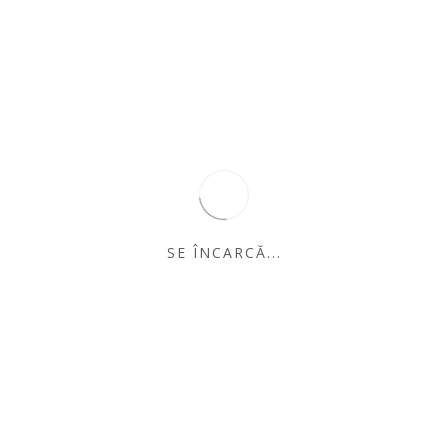
C
diturii Cartea Românească, Ionelia Cristea a debutat
C
d
SE ÎNCARCĂ...
mpare
A