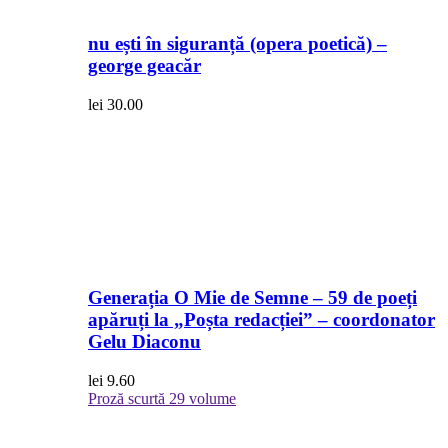
nu ești în siguranță (opera poetică) –
george geacăr
lei
30.00
Generația O Mie de Semne – 59 de poeți
apăruți la „Poșta redacției” – coordonator
Gelu Diaconu
lei
9.60
Proză scurtă
29 volume