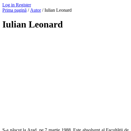
Log in
Register
Prima pagină
/
Autor
/ Iulian Leonard
Iulian Leonard
S-a născut la Arad, pe 7 martie 1988. Este absolvent al Facultății de