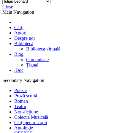
Close
Main Navigation
Cărți
Autori
Despre noi
Bibliotecă
Biblioteca virtuală
Blog
Comunicate
Țignal
.Doc
Secondary Navigation
Poezie
Proză scurtă
Roman
Teatru
Non-ficțiune
Colecția Muzicală
Cărți pentru copii
Antologie