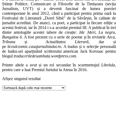
Științe Politice, Comunicare și Filozofie de la Timișoara (secția
Jurnalism, UVT) și a devenit fascinat de lumea poeziei
contemporane în anul 2012, când a participat pentru prima oară la
Festivalul de Literatură „Dorel Sibii” de la Săvârșin, în calitate de
jurnalist acreditat. De atunci, ca poet, a participat la fiecare ediție a
acestui festival, iar în 2014 i s-a acordat premiul III. A publicat în trei
dintre antologiile acestei tabere de creație:
Jde Jderi
,
La negru
,
Bungalou 6
. A fost prezent cu o serie de poeme și în revistele
Arca
,
Tribuna
și
Actualitatea Literară
, dar și
pe
liceulcosmic.casajurnalistului.ro
. A tradus și o selecție personală
de haiku-uri aparținând scriitorului american Jack Kerouac pentru
blogul
traduceriledesambata.wordpress.com
.
Printre altele a avut și un rol secundar în scurtmetrajul
Libelula
,
pentru care a luat Premiul Juriului la Atena în 2016.
Afișez singurul rezultat