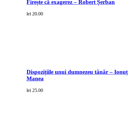
Firește că exagerez – Robert Șerban
lei
20.00
Dispozițiile unui dumnezeu tânăr – Ionuț
Manea
lei
25.00