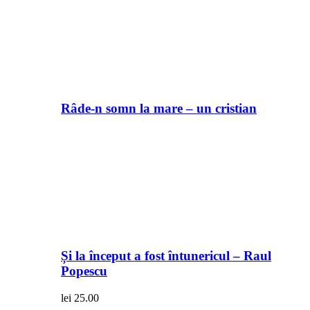
Râde-n somn la mare – un cristian
Și la început a fost întunericul – Raul
Popescu
lei
25.00