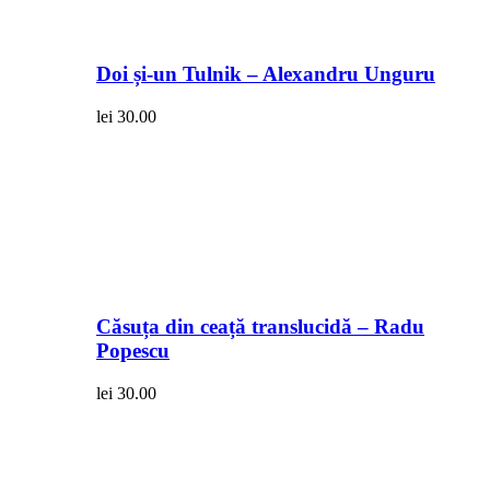
Doi și-un Tulnik – Alexandru Unguru
lei
30.00
Căsuța din ceață translucidă – Radu
Popescu
lei
30.00