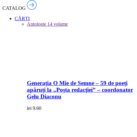
CATALOG
CĂRȚI
Antologie
14 volume
Generația O Mie de Semne – 59 de poeți
apăruți la „Poșta redacției” – coordonator
Gelu Diaconu
lei
9.60