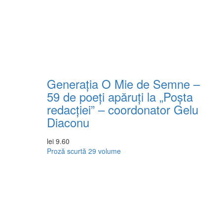
Generația O Mie de Semne –
59 de poeți apăruți la „Poșta
redacției” – coordonator Gelu
Diaconu
lei
9.60
Proză scurtă
29 volume