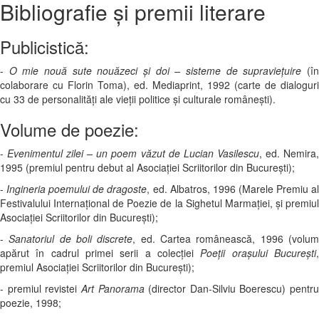
Bibliografie şi premii literare
Publicistică:
-
O mie nouă sute nouăzeci şi doi – sisteme de supravieţuire
(î
colaborare cu Florin Toma), ed. Mediaprint, 1992 (carte de dialoguri
cu 33 de personalităţi ale vieţii politice şi culturale româneşti).
Volume de poezie:
-
Evenimentul zilei – un poem văzut de Lucian Vasilescu
, ed. Nemira
1995 (premiul pentru debut al Asociaţiei Scriitorilor din Bucureşti);
-
Ingineria poemului de dragoste
, ed. Albatros, 1996 (Marele Premiu a
Festivalului Internaţional de Poezie de la Sighetul Marmaţiei, şi premiul
Asociaţiei Scriitorilor din Bucureşti);
-
Sanatoriul de boli discrete
, ed. Cartea românească, 1996 (volu
apărut în cadrul primei serii a colecţiei
Poeţii oraşului Bucureşti
premiul Asociaţiei Scriitorilor din Bucureşti);
- premiul revistei
Art Panorama
(director Dan-Silviu Boerescu) pentru
poezie, 1998;