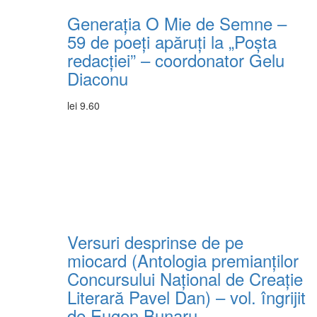
Generația O Mie de Semne –
59 de poeți apăruți la „Poșta
redacției” – coordonator Gelu
Diaconu
lei
9.60
Versuri desprinse de pe
miocard (Antologia premianţilor
Concursului Naţional de Creaţie
Literară Pavel Dan) – vol. îngrijit
de Eugen Bunaru