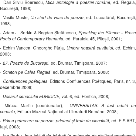
- Dan-Silviu Boerescu,
Mica antologie a poeziei române
, ed. Regală
Bucureşti, 1998;
- Vasile Muste,
Un sfert de veac de poezie
, ed. Luceafărul, Bucureşti,
1998;
- Adam J. Sorkin & Bogdan Ştefănescu,
Speaking the Silence – Pros
Poets of Contemporary Romania
, ed. Paralela 45, Piteşti, 2001;
- Echim Vancea, Gheorghe Pârja,
Umbra noastră cuvântul
, ed. Echim
2003;
-
27
.
Poezie de Bucureşti
, ed. Brumar, Timişoara, 2007;
-
Scriitori pe Calea Regală
, ed. Brumar, Timişoara, 2008;
-
Confluences poétiques
, Editions Confluences Poétiques, Paris, nr. 3,
decembrie 2008;
-
Dosarul cenaclului EURIDICE
, vol. 6, ed. Pontica, 2008;
- Mircea Martin (coordonator),
UNIVERSITAS. A fost odată un
cenaclu
, Editura Muzeul Naţional al Literaturii Române, 2008;
-
Prima petrecere cu poezie, prieteni şi trufe de ciocolată,
ed. EIS ART
Iaşi, 2008;
- Ion Barbu,
Imn hăituit de bărbați (o antologie de distihuri românești)