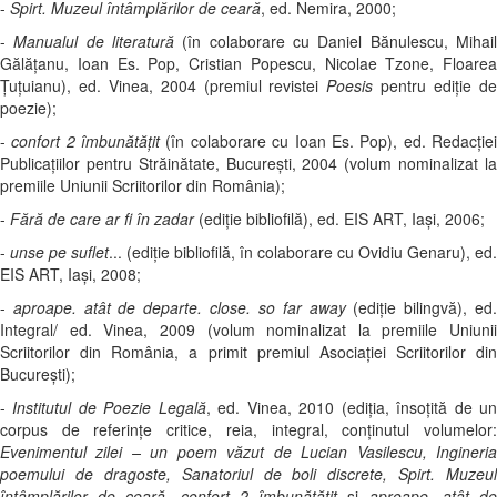
-
Spirt. Muzeul întâmplărilor de ceară
, ed. Nemira, 2000;
-
Manualul de literatură
(în colaborare cu Daniel Bănulescu, Mihai
Gălăţanu, Ioan Es. Pop, Cristian Popescu, Nicolae Tzone, Floarea
Ţuţuianu), ed. Vinea, 2004 (premiul revistei
Poesis
pentru ediţie d
poezie);
-
confort 2 îmbunătățit
(în colaborare cu Ioan Es. Pop), ed. Redacţie
Publicaţiilor pentru Străinătate, Bucureşti, 2004 (volum nominalizat la
premiile Uniunii Scriitorilor din România);
-
Fără de care ar fi în zadar
(ediţie bibliofilă), ed. EIS ART, Iaşi, 2006;
-
unse pe suflet
... (ediţie bibliofilă, în colaborare cu Ovidiu Genaru), ed.
EIS ART, Iaşi, 2008;
-
aproape. atât de departe. close. so far away
(ediţie bilingvă), ed
Integral/ ed. Vinea, 2009 (volum nominalizat la premiile Uniunii
Scriitorilor din România, a primit premiul Asociației Scriitorilor din
București);
-
Institutul de Poezie Legală
, ed. Vinea, 2010 (ediția, însoțită de u
corpus de referințe critice, reia, integral, conținutul volumelor:
Evenimentul zilei – un poem văzut de Lucian Vasilescu, Ingineria
poemului de dragoste, Sanatoriul de boli discrete, Spirt. Muzeul
întâmplărilor de ceară, confort 2 îmbunătăţit
și
aproape. atât d