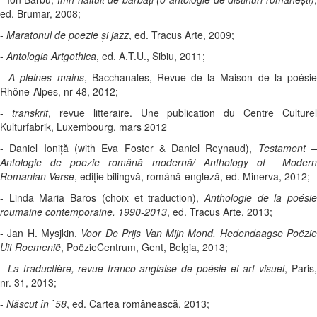
ed. Brumar, 2008;
-
Maratonul de poezie şi jazz
, ed. Tracus Arte, 2009;
-
Antologia Artgothica
, ed. A.T.U., Sibiu, 2011;
-
A pleines mains
, Bacchanales, Revue de la Maison de la poési
Rhône-Alpes, nr 48, 2012;
-
transkrit
, revue litteraire. Une publication du Centre Culturel
Kulturfabrik, Luxembourg, mars 2012
- Daniel Ioniță (with Eva Foster & Daniel Reynaud),
Testament 
Antologie de poezie română modernă/ Anthology of Modern
Romanian Verse
, ediție bilingvă, română-engleză, ed. Minerva, 2012;
- Linda Maria Baros (choix et traduction),
Anthologie de la poési
roumaine contemporaine. 1990-2013
, ed. Tracus Arte, 2013;
- Jan H. Mysjkin,
Voor De Prijs Van Mijn Mond, Hedendaagse Poëzi
Uit Roemenië
, PoëzieCentrum, Gent, Belgia, 2013;
-
La traductière, revue franco-anglaise de poésie et art visuel
, Paris
nr. 31, 2013;
-
Născut în `58
, ed. Cartea românească, 2013;