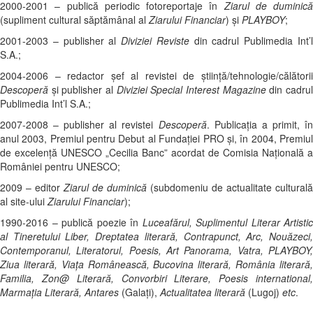
2000-2001 – publică periodic fotoreportaje în
Ziarul de duminică
(supliment cultural săptămânal al
Ziarului Financiar
) şi
PLAYBOY
;
2001-2003 – publisher al
Diviziei Reviste
din cadrul Publimedia Int’
S.A.;
2004-2006 – redactor şef al revistei de ştiinţă/tehnologie/călătorii
Descoperă
şi publisher al
Diviziei Special Interest Magazine
din cadru
Publimedia Int’l S.A.;
2007-2008 – publisher al revistei
Descoperă
. Publicația a primit, î
anul 2003, Premiul pentru Debut al Fundației PRO și, în 2004, Premiul
de excelență UNESCO „Cecilia Banc” acordat de Comisia Națională a
României pentru UNESCO;
2009 – editor
Ziarul de duminică
(subdomeniu de actualitate culturală
al site-ului
Ziarului Financiar
);
1990-2016 – publică poezie în
Luceafărul, Suplimentul Literar Artistic
al Tineretului Liber, Dreptatea literară, Contrapunct, Arc, Nouăzeci,
Contemporanul, Literatorul, Poesis, Art Panorama, Vatra, PLAYBOY,
Ziua literară, Viaţa Românească, Bucovina literară, România literară,
Familia, Zon@ Literară, Convorbiri Literare, Poesis international,
Marmaţia Literară,
Antares
(Galaţi),
Actualitatea literară
(Lugoj)
etc
.