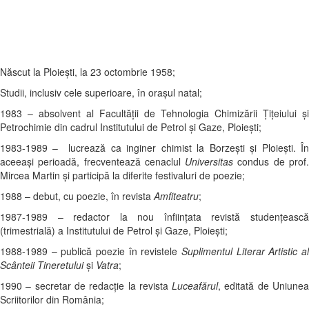
Născut la Ploieşti, la 23 octombrie 1958;
Studii, inclusiv cele superioare, în oraşul natal;
1983 – absolvent al Facultăţii de Tehnologia Chimizării Ţiţeiului şi
Petrochimie din cadrul Institutului de Petrol şi Gaze, Ploieşti;
1983-1989 – lucrează ca inginer chimist la Borzeşti şi Ploieşti. În
aceeaşi perioadă, frecventează cenaclul
Universitas
condus de prof
Mircea Martin şi participă la diferite festivaluri de poezie;
1988 – debut, cu poezie, în revista
Amfiteatru
;
1987-1989 – redactor la nou înfiinţata revistă studenţească
(trimestrială) a Institutului de Petrol şi Gaze, Ploieşti;
1988-1989 – publică poezie în revistele
Suplimentul Literar Artistic al
Scânteii Tineretului
şi
Vatra
;
1990 – secretar de redacţie la revista
Luceafărul
, editată de Uniune
Scriitorilor din România;