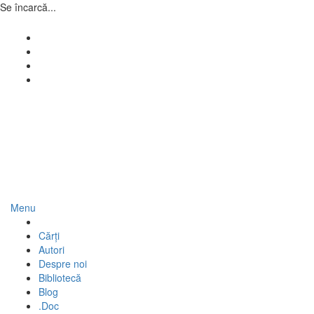
Se încarcă...
Skip
to
Facebook
content
YouTube
Instagram
WordPress
Casa de Pariuri Literare
Literatura română scrie pe mine
Menu
Cărți
Autori
Despre noi
Bibliotecă
Blog
.Doc