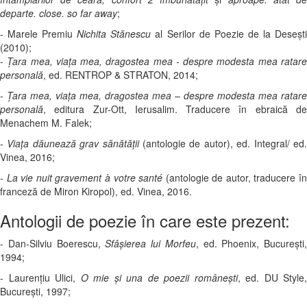
departe. close. so far away
;
- Marele Premiu
Nichita Stănescu
al Serilor de Poezie de la Deseșt
(2010);
-
Ţara mea, viaţa mea, dragostea mea - despre modesta mea ratar
personală
, ed. RENTROP & STRATON, 2014;
- Ţara mea, viaţa mea, dragostea mea – despre modesta mea ratare
personală
, editura Zur-Ott, Ierusalim. Traducere în ebraică de
Menachem M. Falek;
- Viaţa dăunează grav sănătăţii
(antologie de autor), ed. Integral/ ed.
Vinea, 2016;
- La vie nuit gravement à votre santé
(antologie de autor, traducere î
franceză de Miron Kiropol), ed. Vinea, 2016.
Antologii de poezie în care este prezent:
- Dan-Silviu Boerescu,
Sfâşierea lui Morfeu
, ed. Phoenix, Bucureşti,
1994;
- Laurenţiu Ulici,
O mie şi una de poezii româneşti
, ed. DU Style,
Bucureşti, 1997;