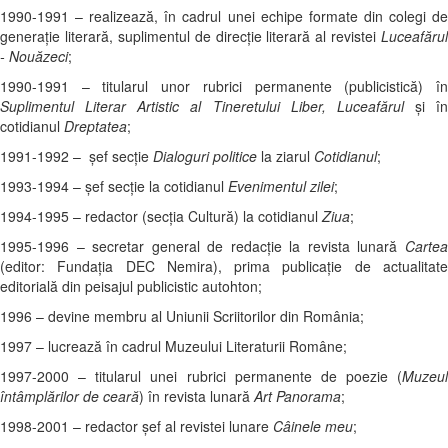
1990-1991 – realizează, în cadrul unei echipe formate din colegi de
generaţie literară, suplimentul de direcţie literară al revistei
Luceafărul
- Nouăzeci
;
1990-1991 – titularul unor rubrici permanente (publicistică) în
Suplimentul Literar Artistic al Tineretului Liber, Luceafărul
şi în
cotidianul
Dreptatea
;
1991-1992 – şef secţie
Dialoguri politice
la ziarul
Cotidianul
;
1993-1994 – şef secţie la cotidianul
Evenimentul zilei
;
1994-1995 – redactor (secţia Cultură) la cotidianul
Ziua
;
1995-1996 – secretar general de redacţie la revista lunară
Cartea
(editor: Fundaţia DEC Nemira), prima publicaţie de actualitate
editorială din peisajul publicistic autohton;
1996 – devine membru al Uniunii Scriitorilor din România;
1997 – lucrează în cadrul Muzeului Literaturii Române;
1997-2000 – titularul unei rubrici permanente de poezie (
Muzeul
întâmplărilor de ceară
) în revista lunară
Art Panorama
;
1998-2001 – redactor şef al revistei lunare
Câinele meu
;