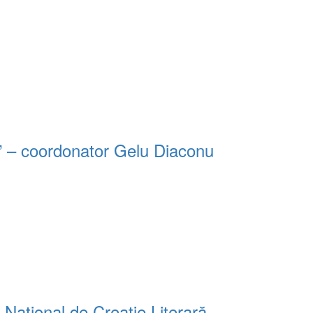
i” – coordonator Gelu Diaconu
 Naţional de Creaţie Literară