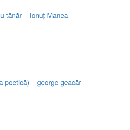
eu tânăr – Ionuț Manea
ra poetică) – george geacăr