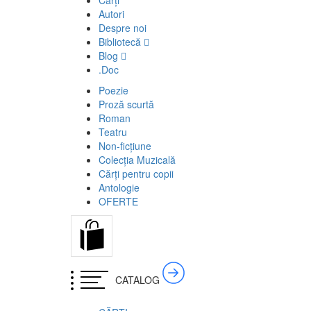
Cărți
Autori
Despre noi
Bibliotecă
Blog
.Doc
Poezie
Proză scurtă
Roman
Teatru
Non-ficțiune
Colecția Muzicală
Cărți pentru copii
Antologie
OFERTE
CATALOG