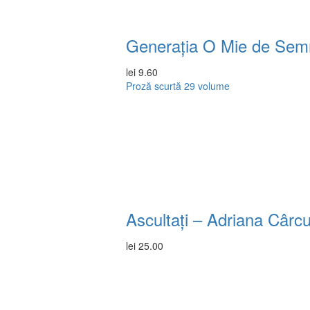
Generația O Mie de Semne
lei
9.60
Proză scurtă
29 volume
Ascultați – Adriana Cârc
lei
25.00