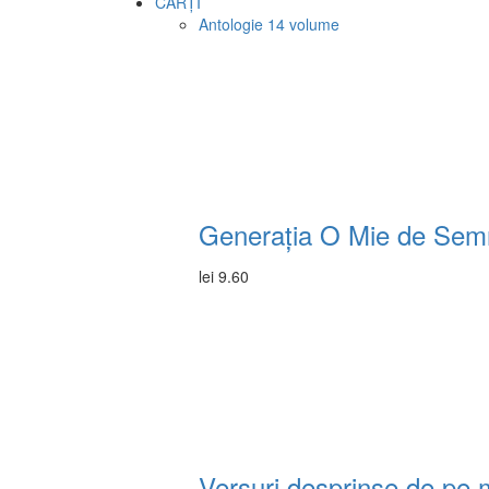
CĂRȚI
Antologie
14 volume
Generația O Mie de Semne
lei
9.60
Versuri desprinse de pe m