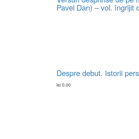
Pavel Dan) – vol. îngriji
Despre debut. Istorii per
lei
0.00