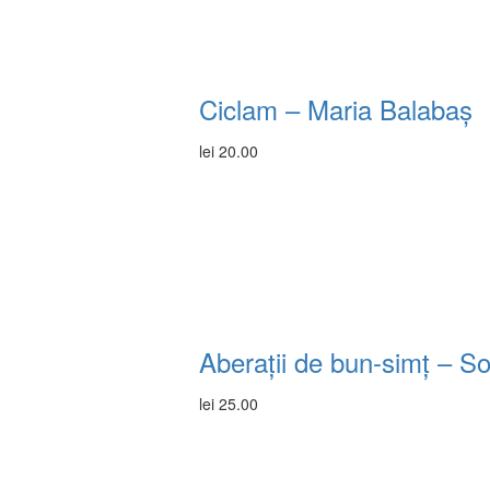
Ciclam – Maria Balabaș
lei
20.00
Aberații de bun-simț – So
lei
25.00