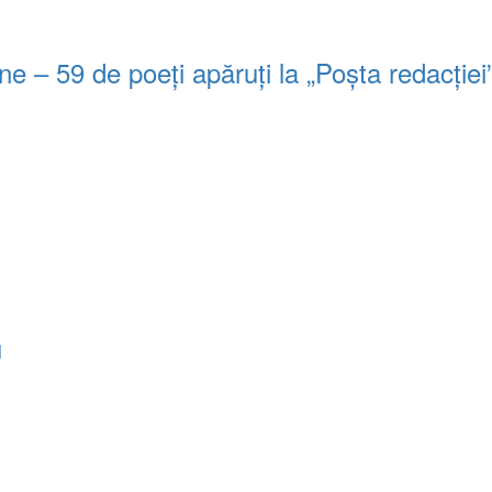
 – 59 de poeți apăruți la „Poșta redacție
u