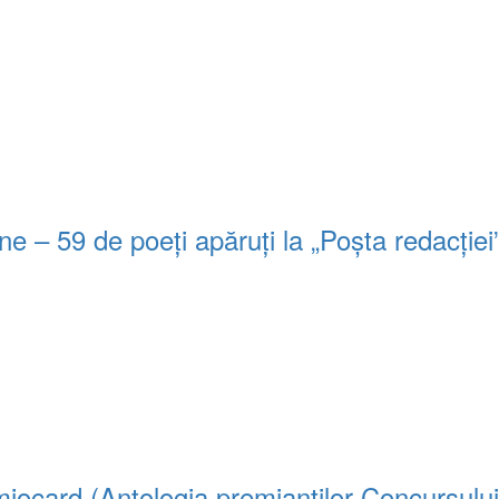
 – 59 de poeți apăruți la „Poșta redacție
iocard (Antologia premianţilor Concursului