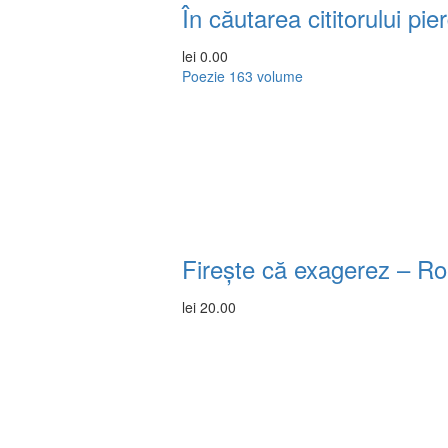
În căutarea cititorului pi
lei
0.00
Poezie
163 volume
Firește că exagerez – R
lei
20.00