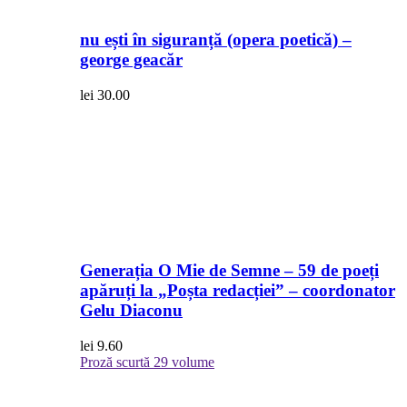
nu ești în siguranță (opera poetică) –
george geacăr
lei
30.00
Generația O Mie de Semne – 59 de poeți
apăruți la „Poșta redacției” – coordonator
Gelu Diaconu
lei
9.60
Proză scurtă
29 volume