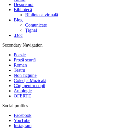
Despre noi
Bibliotecă
Biblioteca virtuală
Blog
Comunicate
Țignal
.Doc
Secondary Navigation
Poezie
Proză scurtă
Roman
Teatru
Non-ficțiune
Colecția Muzicală
Cărți pentru copii
Antologie
OFERTE
Social profiles
Facebook
YouTube
Instagram