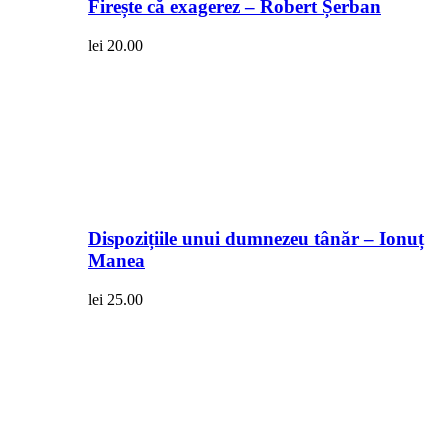
Firește că exagerez – Robert Șerban
lei
20.00
Dispozițiile unui dumnezeu tânăr – Ionuț
Manea
lei
25.00