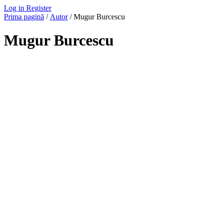
Log in
Register
Prima pagină
/
Autor
/ Mugur Burcescu
Mugur Burcescu