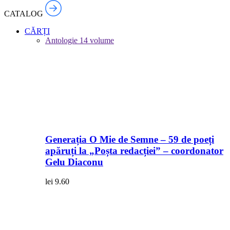
CATALOG
CĂRȚI
Antologie
14 volume
Generația O Mie de Semne – 59 de poeți
apăruți la „Poșta redacției” – coordonator
Gelu Diaconu
lei
9.60