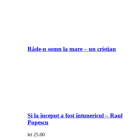
Râde-n somn la mare – un cristian
Și la început a fost întunericul – Raul
Popescu
lei
25.00