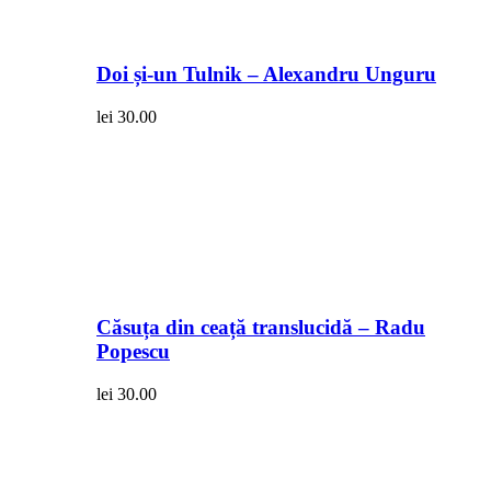
Doi și-un Tulnik – Alexandru Unguru
lei
30.00
Căsuța din ceață translucidă – Radu
Popescu
lei
30.00