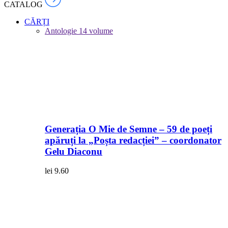
CATALOG
CĂRȚI
Antologie
14 volume
Generația O Mie de Semne – 59 de poeți
apăruți la „Poșta redacției” – coordonator
Gelu Diaconu
lei
9.60