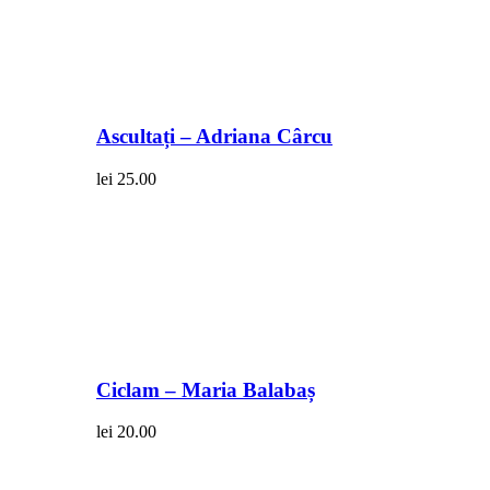
Ascultați – Adriana Cârcu
lei
25.00
Ciclam – Maria Balabaș
lei
20.00