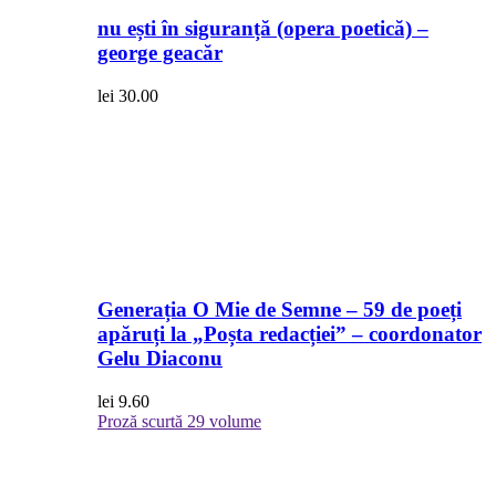
nu ești în siguranță (opera poetică) –
george geacăr
lei
30.00
Generația O Mie de Semne – 59 de poeți
apăruți la „Poșta redacției” – coordonator
Gelu Diaconu
lei
9.60
Proză scurtă
29 volume