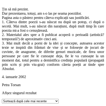
Țin să mă prezint.
Dar prezentarea, totuși, am s-o las pe seama poeziilor.
Pagina asta o păstrez pentru câteva explicații sau justificări.
1. Câteva dintre poezii s-au născut nu după un potop, ci după o
secetă. Mai mult, s-au născut din narațiuni, după mult timp în care
poezia mi-a fost o cenușăreasă.
2. Materialul ales spre a fi publicat acoperă o perioadă (artistică?
temporară?) de aproximativ cinci ani.
3. Mai mult decât a porni de la idei și concepte, autoarea acestor
texte se inspiră din frânturi de vise și se folosește de jocuri de
cuvinte, de anagrame, de diferite genuri muzicale, de firea unor
persoane pe care fie le cunoaște deja, fie le va cunoaște la un
moment dat, totul pentru a demistifica credința populară (propagată
prin scris și prin viu-grai) conform căreia poeții ar tinde spre
Absolut.
4. ianuarie 2002
Petra Torsan
Afișez singurul rezultat