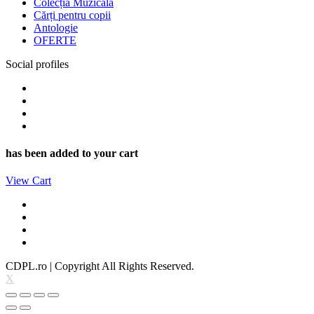
Colecția Muzicală
Cărți pentru copii
Antologie
OFERTE
Social profiles
Facebook
YouTube
Instagram
WordPress
has been added to your cart
View Cart
Facebook
YouTube
Instagram
WordPress
CDPL.ro | Copyright All Rights Reserved.
X