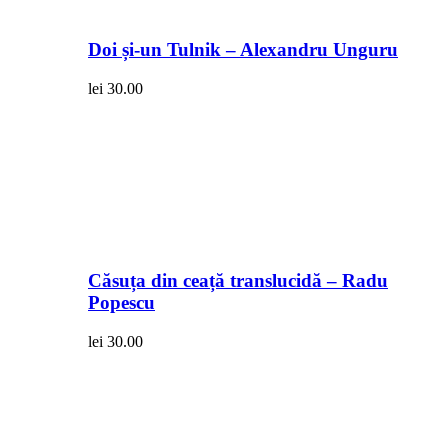
Doi și-un Tulnik – Alexandru Unguru
lei
30.00
Căsuța din ceață translucidă – Radu
Popescu
lei
30.00