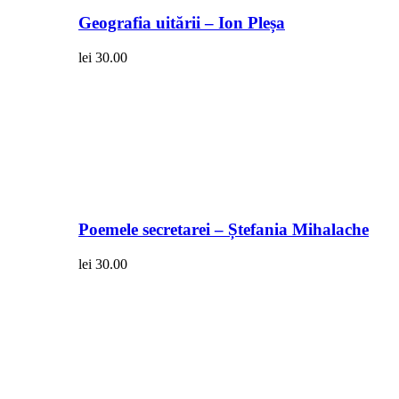
Geografia uitării – Ion Pleșa
lei
30.00
Poemele secretarei – Ștefania Mihalache
lei
30.00