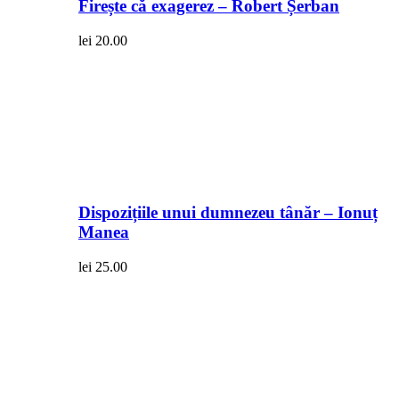
Firește că exagerez – Robert Șerban
lei
20.00
Dispozițiile unui dumnezeu tânăr – Ionuț
Manea
lei
25.00