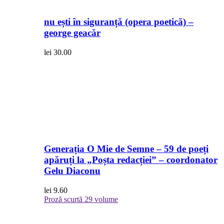
nu ești în siguranță (opera poetică) –
george geacăr
lei
30.00
Generația O Mie de Semne – 59 de poeți
apăruți la „Poșta redacției” – coordonator
Gelu Diaconu
lei
9.60
Proză scurtă
29 volume