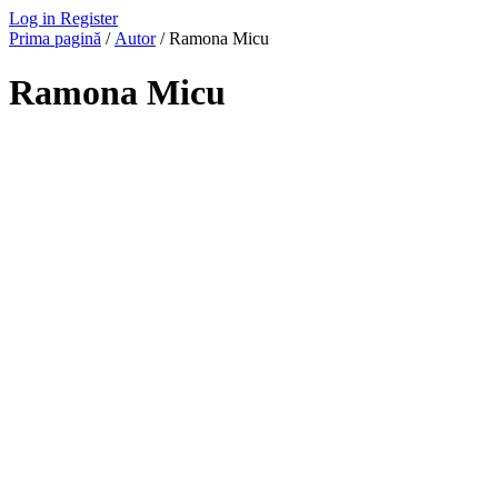
Log in
Register
Prima pagină
/
Autor
/ Ramona Micu
Ramona Micu