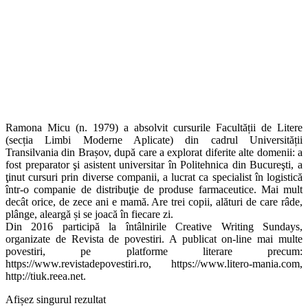
Ramona Micu (n. 1979) a absolvit cursurile Facultății de Litere
(secția Limbi Moderne Aplicate) din cadrul Universității
Transilvania din Brașov, după care a explorat diferite alte domenii: a
fost preparator şi asistent universitar în Politehnica din Bucureşti, a
ţinut cursuri prin diverse companii, a lucrat ca specialist în logistică
într-o companie de distribuţie de produse farmaceutice. Mai mult
decât orice, de zece ani e mamă. Are trei copii, alături de care râde,
plânge, aleargă și se joacă în fiecare zi.
Din 2016 participă la întâlnirile Creative Writing Sundays,
organizate de Revista de povestiri. A publicat on-line mai multe
povestiri, pe platforme literare precum:
https://www.revistadepovestiri.ro, https://www.litero-mania.com,
http://tiuk.reea.net.
Afișez singurul rezultat