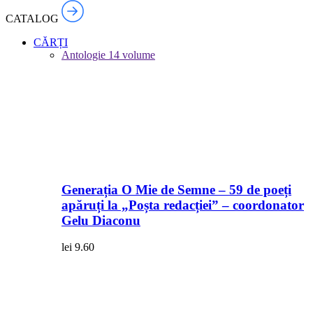
CATALOG
CĂRȚI
Antologie
14 volume
Generația O Mie de Semne – 59 de poeți
apăruți la „Poșta redacției” – coordonator
Gelu Diaconu
lei
9.60