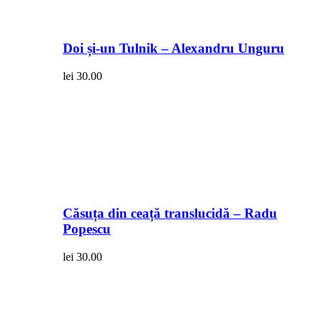
Doi și-un Tulnik – Alexandru Unguru
lei
30.00
Căsuța din ceață translucidă – Radu
Popescu
lei
30.00