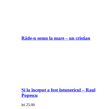
Râde-n somn la mare – un cristian
Și la început a fost întunericul – Raul
Popescu
lei
25.00