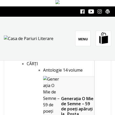
Skip
to
Facebook
YouTube
Instagra
Word
content
MENU
CASA DE PARIURI
Literatura română scrie pe mine
LITERARE
CĂRȚI
Antologie
14 volume
Generația O Mie
de Semne – 59
de poeți apăruți
la „Poșta