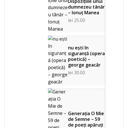
Dispozițiile unui
dumnezeu tânăr
– Ionuț Manea
lei
25.00
nu ești în
siguranță (opera
poetică) –
george geacăr
lei
30.00
Generația O Mie
de Semne – 59
de poeți apăruți