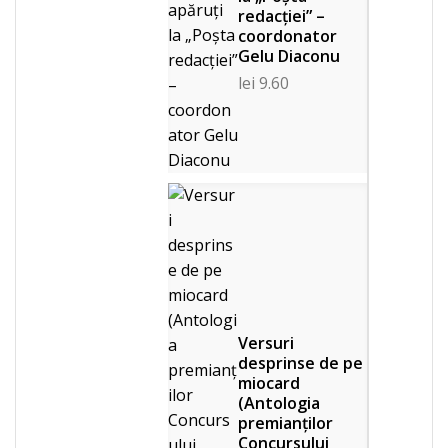
redacției” –
coordonator
Gelu Diaconu
lei
9.60
Versuri
desprinse de pe
miocard
(Antologia
premianţilor
Concursului