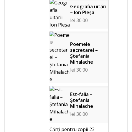
Geografia uitării
– Ion Pleșa
lei
30.00
Poemele
secretarei –
Ștefania
Mihalache
lei
30.00
Est-falia –
Ștefania
Mihalache
lei
30.00
Cărți pentru copii
23