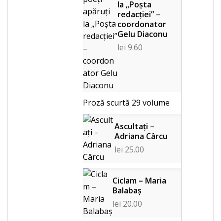
la „Poșta
redacției” –
coordonator
Gelu Diaconu
lei
9.60
Proză scurtă
29 volume
Ascultați –
Adriana Cârcu
lei
25.00
Ciclam – Maria
Balabaș
lei
20.00