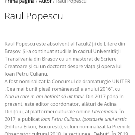
Prima pagină
/
Autor
/ Raul Popescu
Raul Popescu
Raul Popescu este absolvent al Facultății de Litere din
Brașov. Și-a continuat studiile în cadrul Universității
Transilvania din Brașov cu un masterat de Scriere
Creatoare și cu un doctorat despre viața și opera lui
Ioan Petru Culianu.
A fost nominalizat la Concursul de dramaturgie UNITER
„Cea mai bună piesă românească a anului 2016”, cu
Ziua în care m-am hotărât să uit totul
. Din 2017 până în
prezent, este editor coordonator, alături de Adina
Dinițoiu, al platformei culturale online
Literomania
. În
2017, a publicat
Ioan Petru Culianu. Ipostazele unui eretic
(Editura Eikon, București), volum nominalizat la Premiile
Observator cultural 2018, la secțiunea „Debut”. În 2019,