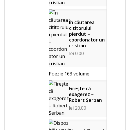
În căutarea
cititorului
pierdut –
coordonator un
cristian
lei
0.00
Poezie
163 volume
Firește că
exagerez –
Robert Șerban
lei
20.00