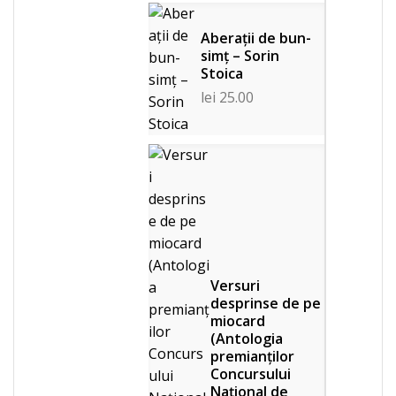
Aberații de bun-
simț – Sorin
Stoica
lei
25.00
Versuri
desprinse de pe
miocard
(Antologia
premianţilor
Concursului
Naţional de