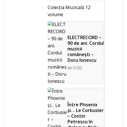
Colecția Muzicală
12
volume
ELECTRECORD –
90 de ani. Cordul
muzicii
românești –
Doru Ionescu
lei
0.00
Între Phoenix
și… Le Corbusier
– Costin
Petrescu în