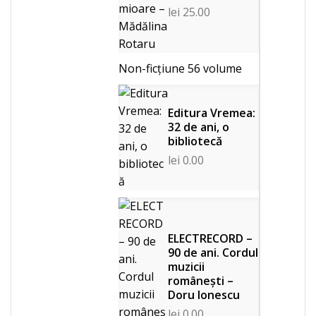
lei
25.00
Non-ficțiune
56 volume
Editura Vremea:
32 de ani, o
bibliotecă
lei
0.00
ELECTRECORD –
90 de ani. Cordul
muzicii
românești –
Doru Ionescu
lei
0.00