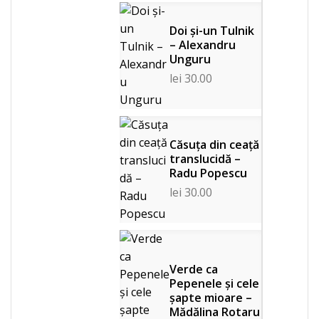
Doi și-un Tulnik
– Alexandru
Unguru
lei
30.00
Căsuța din ceață
translucidă –
Radu Popescu
lei
30.00
Verde ca
Pepenele și cele
șapte mioare –
Mădălina Rotaru