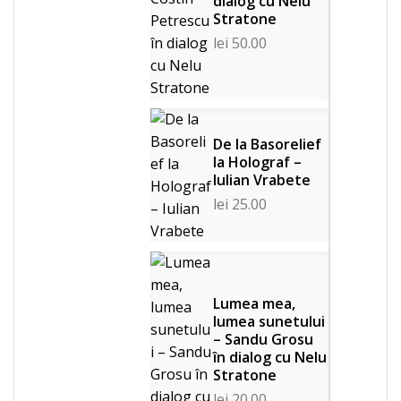
dialog cu Nelu
Stratone
lei
50.00
De la Basorelief
la Holograf –
Iulian Vrabete
lei
25.00
Lumea mea,
lumea sunetului
– Sandu Grosu
în dialog cu Nelu
Stratone
lei
20.00