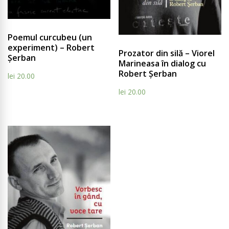
Compare
Compar
Poemul curcubeu (un
experiment) – Robert
Prozator din silă – Viorel
Șerban
Marineasa în dialog cu
Robert Șerban
lei
20.00
lei
20.00