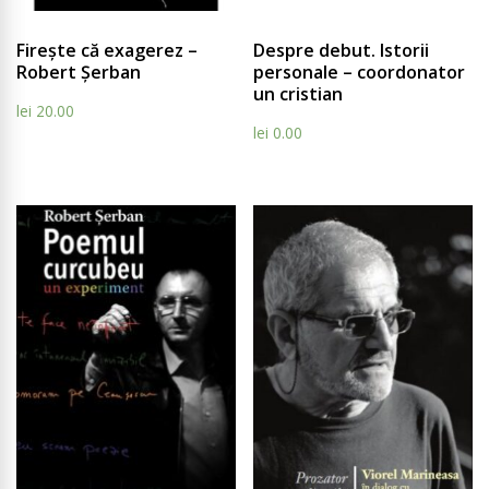
Compare
Compar
Firește că exagerez –
Despre debut. Istorii
Robert Șerban
personale – coordonator
un cristian
lei
20.00
lei
0.00