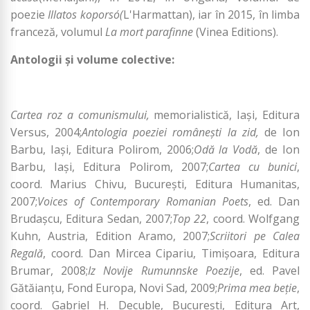
poezie
Illatos koporsó
(
L'Harmattan), iar în 2015, în limba
franceză, volumul
La mort parafinne
(Vinea Editions).
Antologii și volume colective:
Cartea roz a comunismului,
memorialistică, Iași, Editura
Versus, 2004;
Antologia poeziei românești la zid,
de Ion
Barbu, Iași, Editura Polirom, 2006;
Odă la Vodă
, de Ion
Barbu, Iași, Editura Polirom, 2007;
Cartea cu bunici
,
coord. Marius Chivu, București, Editura Humanitas,
2007;
Voices of Contemporary Romanian Poets
, ed. Dan
Brudașcu, Editura Sedan, 2007;
Top 22
, coord. Wolfgang
Kuhn, Austria, Edition Aramo, 2007;
Scriitori pe Calea
Regală
, coord. Dan Mircea Cipariu, Timișoara, Editura
Brumar, 2008;
Iz Novije Rumunnske Poezije
, ed. Pavel
Gătăianțu, Fond Europa, Novi Sad, 2009;
Prima mea beție
,
coord. Gabriel H. Decuble, București, Editura Art,