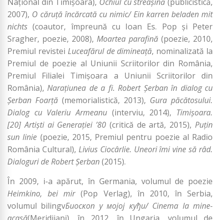
Naţional din Timişoara),
Ochiul cu streaşină
(publicistică,
2007),
O căruţă încărcată cu nimic/ Ein karren beladen mit
nichts
(coautor, împreună cu Ioan Es. Pop şi Peter
Sragher, poezie, 2008),
Moartea parafină
(poezie, 2010,
Premiul revistei
Luceafărul de dimineaţă
, nominalizată la
Premiul de poezie al Uniunii Scriitorilor din România,
Premiul Filialei Timişoara a Uniunii Scriitorilor din
România),
Naraţiunea de a fi. Robert Şerban în dialog cu
Şerban Foarţă
(memorialistică, 2013),
Gura păcătosului.
Dialog cu Valeriu Armeanu
(interviu, 2014),
Timișoara.
[20]
Artiști ai Generației
’80
(critică de artă, 2015),
Puțin
sun linie
(poezie, 2015, Premiul pentru poezie al Radio
România Cultural),
Livius Ciocârlie. Uneori îmi vine să râd.
Dialoguri de Robert Șerban
(2015).
În 2009, i-a apărut, în Germania, volumul de poezie
Heimkino, bei mir
(Pop Verlag), în 2010, în Serbia,
volumul bilingv
Биоскоп у мојој куђи/ Cinema la mine-
acasă
(Meridijani), în 2012, în Ungaria, volumul de