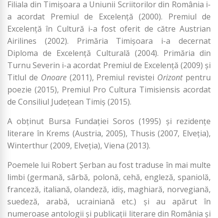
Filiala din Timişoara a Uniunii Scriitorilor din România i-
a acordat Premiul de Excelenţă (2000). Premiul de
Excelenţă în Cultură i-a fost oferit de către Austrian
Airilines (2002). Primăria Timişoara i-a decernat
Diploma de Excelenţă Culturală (2004). Primăria din
Turnu Severin i-a acordat Premiul de Excelenţă (2009) şi
Titlul de
Onoare
(2011), Premiul revistei
Orizont
pentru
poezie (2015), Premiul Pro Cultura Timisiensis acordat
de Consiliul Județean Timiș (2015).
A obţinut Bursa Fundaţiei Soros (1995) şi rezidenţe
literare în Krems (Austria, 2005), Thusis (2007, Elveţia),
Winterthur (2009, Elveţia), Viena (2013).
Poemele lui Robert Şerban au fost traduse în mai multe
limbi (germană, sârbă, polonă, cehă, engleză, spaniolă,
franceză, italiană, olandeză, idiş, maghiară, norvegiană,
suedeză, arabă, ucrainiană etc.) şi au apărut în
numeroase antologii şi publicaţii literare din România şi