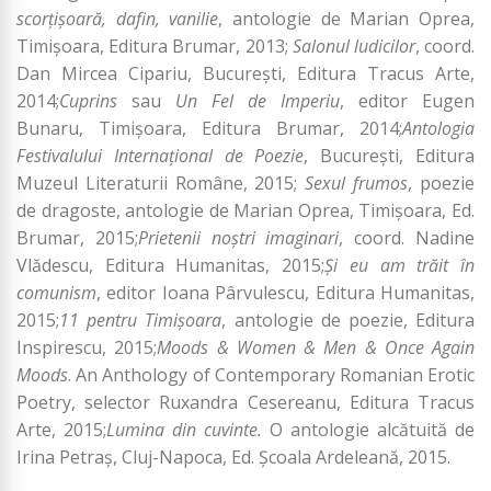
scorțișoară, dafin, vanilie
, antologie de Marian Oprea,
Timișoara, Editura Brumar, 2013;
Salonul ludicilor
, coord.
Dan Mircea Cipariu, București, Editura Tracus Arte,
2014;
Cuprins
sau
Un Fel de Imperiu
, editor Eugen
Bunaru, Timișoara, Editura Brumar, 2014;
Antologia
Festivalului Internațional de Poezie
, București, Editura
Muzeul Literaturii Române, 2015;
Sexul frumos
, poezie
de dragoste, antologie de Marian Oprea, Timișoara, Ed.
Brumar, 2015;
Prietenii noștri imaginari
, coord. Nadine
Vlădescu, Editura Humanitas, 2015;
Și eu am trăit în
comunism
, editor Ioana Pârvulescu, Editura Humanitas,
2015;
11 pentru Timișoara
, antologie de poezie, Editura
Inspirescu, 2015;
Moods & Women & Men & Once Again
Moods
. An Anthology of Contemporary Romanian Erotic
Poetry, selector Ruxandra Cesereanu, Editura Tracus
Arte, 2015;
Lumina din cuvinte.
O antologie alcătuită de
Irina Petraş, Cluj-Napoca, Ed. Şcoala Ardeleană, 2015.