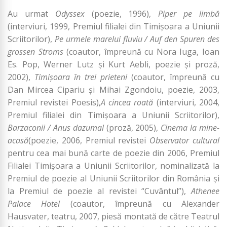
Au urmat
Odyssex
(poezie, 1996),
Piper pe limbă
(interviuri, 1999, Premiul filialei din Timişoara a Uniunii
Scriitorilor),
Pe urmele marelui fluviu / Auf den Spuren des
grossen Stroms
(coautor, împreună cu Nora Iuga, Ioan
Es. Pop, Werner Lutz şi Kurt Aebli, poezie şi proză,
2002),
Timişoara în trei prieteni
(coautor, împreună cu
Dan Mircea Cipariu şi Mihai Zgondoiu, poezie, 2003,
Premiul revistei Poesis),
A cincea roată
(interviuri, 2004,
Premiul filialei din Timişoara a Uniunii Scriitorilor),
Barzaconii / Anus dazumal
(proză, 2005),
Cinema la mine-
acasă
(poezie, 2006, Premiul revistei
Observator cultural
pentru cea mai bună carte de poezie din 2006, Premiul
Filialei Timişoara a Uniunii Scriitorilor, nominalizată la
Premiul de poezie al Uniunii Scriitorilor din România şi
la Premiul de poezie al revistei “Cuvântul”),
Athenee
Palace Hotel
(coautor, împreună cu Alexander
Hausvater, teatru, 2007, piesă montată de către Teatrul