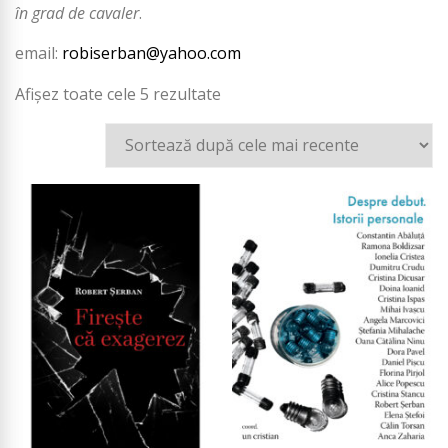
în grad de cavaler
.
email:
robiserban@yahoo.com
Afișez toate cele 5 rezultate