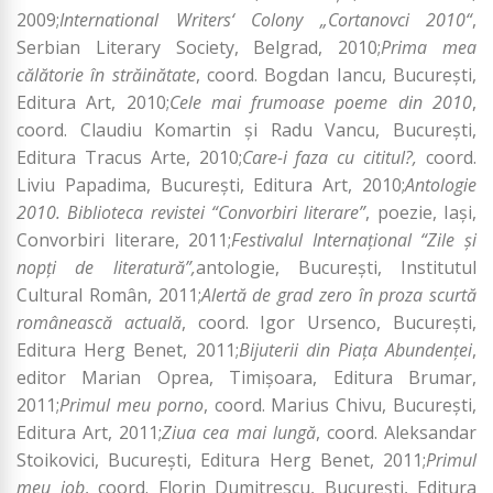
2009;
International Writers‘ Colony „Cortanovci 2010“
,
Serbian Literary Society, Belgrad, 2010;
Prima mea
călătorie în străinătate
, coord. Bogdan Iancu, București,
Editura Art, 2010;
Cele mai frumoase poeme din 2010
,
coord. Claudiu Komartin și Radu Vancu, București,
Editura Tracus Arte, 2010;
Care-i faza cu cititul?,
coord.
Liviu Papadima, București, Editura Art, 2010;
Antologie
2010. Biblioteca revistei “Convorbiri literare”
, poezie, Iași,
Convorbiri literare, 2011;
Festivalul Internațional “Zile și
nopți de literatură”,
antologie, București, Institutul
Cultural Român, 2011;
Alertă de grad zero în proza scurtă
românească actuală
, coord. Igor Ursenco, București,
Editura Herg Benet, 2011;
Bijuterii din Piața Abundenței
,
editor Marian Oprea, Timișoara, Editura Brumar,
2011;
Primul meu porno
, coord. Marius Chivu, București,
Editura Art, 2011;
Ziua cea mai lungă
, coord. Aleksandar
Stoikovici, București, Editura Herg Benet, 2011;
Primul
meu job
, coord. Florin Dumitrescu, București, Editura