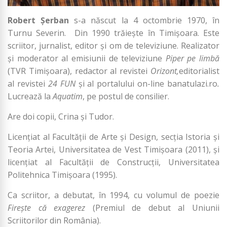
Robert Şerban
s-a născut la 4 octombrie 1970, în
Turnu Severin. Din 1990 trăiește în Timișoara. Este
scriitor, jurnalist, editor şi om de televiziune. Realizator
şi moderator al emisiunii de televiziune
Piper pe limbă
(TVR Timişoara), redactor al revistei
Orizont
,
editorialist
al revistei
24 FUN
și al portalului on-line banatulazi.ro
.
Lucrează la
Aquatim
, pe postul de consilier.
Are doi copii, Crina și Tudor.
Licenţiat al Facultăţii de Arte şi Design, secţia Istoria şi
Teoria Artei, Universitatea de Vest Timişoara (2011), şi
licenţiat al Facultăţii de Construcţii, Universitatea
Politehnica Timişoara (1995).
Ca scriitor, a debutat, în 1994, cu volumul de poezie
Fireşte că exagerez
(Premiul de debut al Uniunii
Scriitorilor din România).