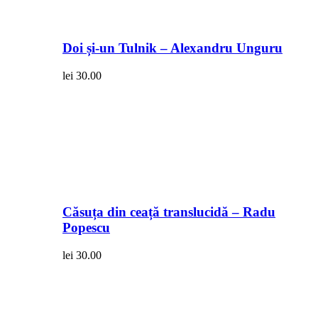
Doi și-un Tulnik – Alexandru Unguru
lei
30.00
Căsuța din ceață translucidă – Radu
Popescu
lei
30.00