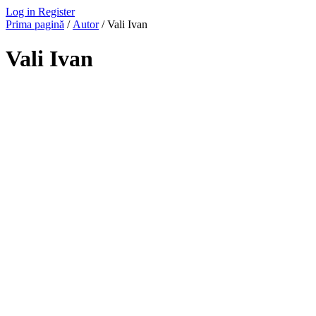
Log in
Register
Prima pagină
/
Autor
/ Vali Ivan
Vali Ivan