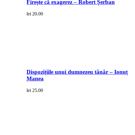
Firește că exagerez – Robert Șerban
lei
20.00
Dispozițiile unui dumnezeu tânăr – Ionuț
Manea
lei
25.00