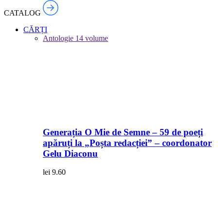
CATALOG
CĂRȚI
Antologie
14 volume
Generația O Mie de Semne – 59 de poeți
apăruți la „Poșta redacției” – coordonator
Gelu Diaconu
lei
9.60