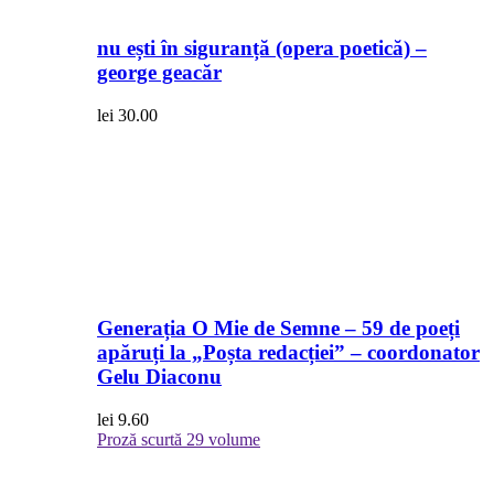
nu ești în siguranță (opera poetică) –
george geacăr
lei
30.00
Generația O Mie de Semne – 59 de poeți
apăruți la „Poșta redacției” – coordonator
Gelu Diaconu
lei
9.60
Proză scurtă
29 volume