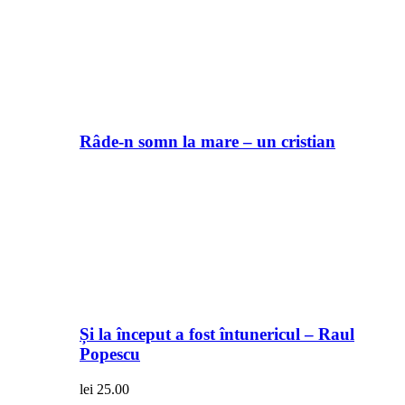
Râde-n somn la mare – un cristian
Și la început a fost întunericul – Raul
Popescu
lei
25.00