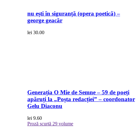
nu ești în siguranță (opera poetică) –
george geacăr
lei
30.00
Generația O Mie de Semne – 59 de poeți
apăruți la „Poșta redacției” – coordonator
Gelu Diaconu
lei
9.60
Proză scurtă
29 volume