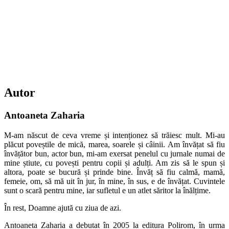
Autor
Antoaneta Zaharia
M-am născut de ceva vreme și intenționez să trăiesc mult. Mi-au
plăcut poveștile de mică, marea, soarele și câinii. Am învățat să fiu
învățător bun, actor bun, mi-am exersat penelul cu jurnale numai de
mine știute, cu povești pentru copii și adulți. Am zis să le spun și
altora, poate se bucură și prinde bine. Învăț să fiu calmă, mamă,
femeie, om, să mă uit în jur, în mine, în sus, e de învățat. Cuvintele
sunt o scară pentru mine, iar sufletul e un atlet săritor la înălțime.
În rest, Doamne ajută cu ziua de azi.
Antoaneta Zaharia a debutat în 2005 la editura Polirom, în urma