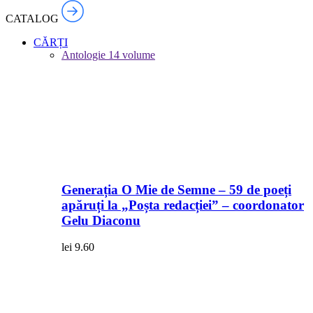
CATALOG
CĂRȚI
Antologie
14 volume
Generația O Mie de Semne – 59 de poeți
apăruți la „Poșta redacției” – coordonator
Gelu Diaconu
lei
9.60