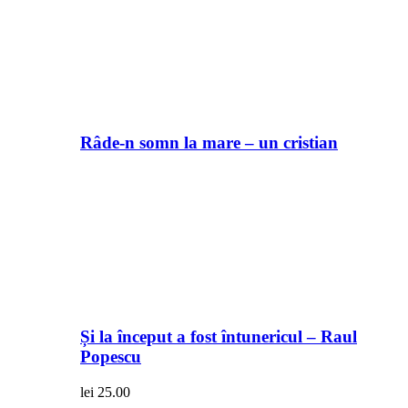
Râde-n somn la mare – un cristian
Și la început a fost întunericul – Raul
Popescu
lei
25.00