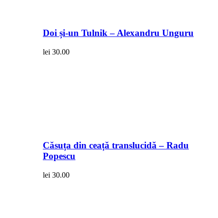
Doi și-un Tulnik – Alexandru Unguru
lei
30.00
Căsuța din ceață translucidă – Radu
Popescu
lei
30.00