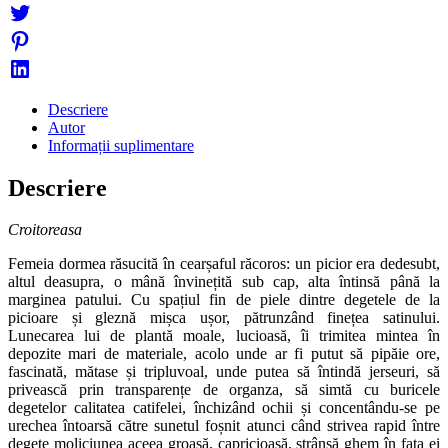
Descriere
Autor
Informații suplimentare
Descriere
Croitoreasa
Femeia dormea răsucită în cearșaful răcoros: un picior era dedesubt,
altul deasupra, o mână învinețită sub cap, alta întinsă până la
marginea patului. Cu spațiul fin de piele dintre degetele de la
picioare și gleznă mișca ușor, pătrunzând finețea satinului.
Lunecarea lui de plantă moa­le, lucioasă, îi trimitea mintea în
depozite mari de materiale, acolo unde ar fi putut să pipăie ore,
fascinată, mătase și tripluvoal, unde putea să întindă jerseuri, să
privească prin transparențe de organza, să simtă cu buricele
degetelor calitatea catifelei, închizând ochii și concentându-se pe
urechea întoarsă către sunetul foșnit atunci când strivea rapid între
degete moliciunea aceea groasă, capricioasă, strânsă ghem în fața ei