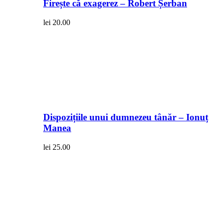
Firește că exagerez – Robert Șerban
lei
20.00
Dispozițiile unui dumnezeu tânăr – Ionuț
Manea
lei
25.00