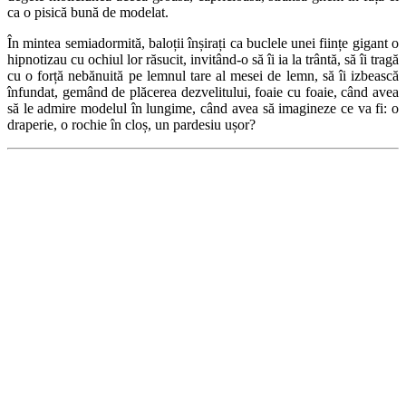
ca o pisică bună de modelat.
În mintea semiadormită, baloții înșirați ca buclele unei ființe gigant o
hipnotizau cu ochiul lor răsucit, invitând-o să îi ia la trântă, să îi tragă
cu o forță nebănuită pe lemnul tare al mesei de lemn, să îi izbească
în­fundat, gemând de plăcerea dezvelitului, foaie cu foaie, când avea
să le admire modelul în lungime, când avea să imagineze ce va fi: o
draperie, o rochie în cloș, un pardesiu ușor?