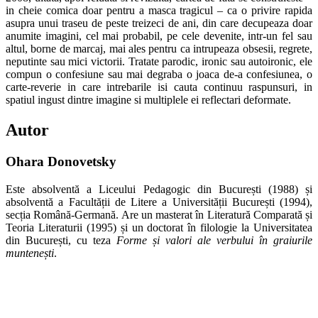
in cheie comica doar pentru a masca tragicul – ca o privire rapida
asupra unui traseu de peste treizeci de ani, din care decupeaza doar
anumite imagini, cel mai probabil, pe cele devenite, intr-un fel sau
altul, borne de marcaj, mai ales pentru ca intrupeaza obsesii, regrete,
neputinte sau mici victorii. Tratate parodic, ironic sau autoironic, ele
compun o confesiune sau mai degraba o joaca de-a confesiunea, o
carte-reverie in care intrebarile isi cauta continuu raspunsuri, in
spatiul ingust dintre imagine si multiplele ei reflectari deformate.
Autor
Ohara Donovetsky
Este absolventă a Liceului Pedagogic din București (1988) și
absolventă a Facultății de Litere a Universității București (1994),
secția Română-Germană. Are un masterat în Literatură Comparată și
Teoria Literaturii (1995) și un doctorat în filologie la Universitatea
din București, cu teza
Forme și valori ale verbului în graiurile
muntenești
.