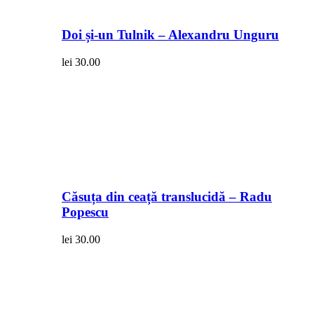
Doi și-un Tulnik – Alexandru Unguru
lei
30.00
Căsuța din ceață translucidă – Radu
Popescu
lei
30.00