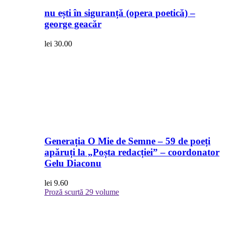
nu ești în siguranță (opera poetică) –
george geacăr
lei
30.00
Generația O Mie de Semne – 59 de poeți
apăruți la „Poșta redacției” – coordonator
Gelu Diaconu
lei
9.60
Proză scurtă
29 volume