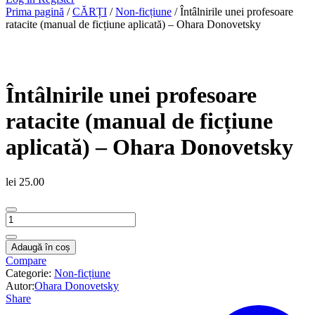
Prima pagină
/
CĂRȚI
/
Non-ficțiune
/ Întâlnirile unei profesoare
ratacite (manual de ficțiune aplicată) – Ohara Donovetsky
Întâlnirile unei profesoare
ratacite (manual de ficțiune
aplicată) – Ohara Donovetsky
lei
25.00
Cantitate
Întâlnirile
unei
Adaugă în coș
profesoare
Compare
ratacite
Categorie:
Non-ficțiune
(manual
Autor:
Ohara Donovetsky
de
Share
ficțiune