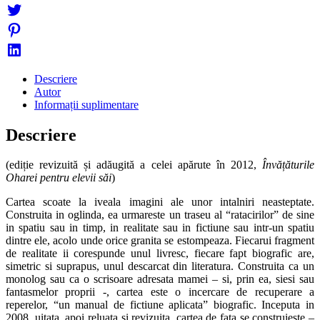
Descriere
Autor
Informații suplimentare
Descriere
(ediție revizuită și adăugită a celei apărute în 2012,
Învățăturile
Oharei pentru elevii săi
)
Cartea scoate la iveala imagini ale unor intalniri neasteptate.
Construita in oglinda, ea urmareste un traseu al “ratacirilor” de sine
in spatiu sau in timp, in realitate sau in fictiune sau intr-un spatiu
dintre ele, acolo unde orice granita se estompeaza. Fiecarui fragment
de realitate ii corespunde unul livresc, fiecare fapt biografic are,
simetric si suprapus, unul descarcat din literatura. Construita ca un
monolog sau ca o scrisoare adresata mamei – si, prin ea, siesi sau
fantasmelor proprii -, cartea este o incercare de recuperare a
reperelor, “un manual de fictiune aplicata” biografic. Inceputa in
2008, uitata, apoi reluata si revizuita, cartea de fata se construieste –