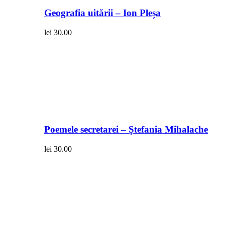
Geografia uitării – Ion Pleșa
lei
30.00
Poemele secretarei – Ștefania Mihalache
lei
30.00