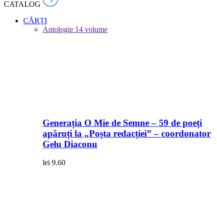
CATALOG
CĂRȚI
Antologie
14 volume
Generația O Mie de Semne – 59 de poeți
apăruți la „Poșta redacției” – coordonator
Gelu Diaconu
lei
9.60