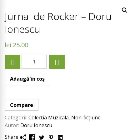
Jurnal de Rocker – Doru
Ionescu
lei
25.00
Cantitate
Jurnal
Adaugă în coș
de
Rocker
Compare
-
Categorii:
Colecția Muzicală
,
Non-ficțiune
Autor:
Doru Ionescu
Doru
Share