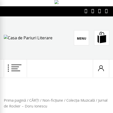
Skip
to
Facebook
YouTube
Instagr
Word
content
MENU
CASA DE PARIURI
Literatura română scrie pe mine
LITERARE
Prima pagină
/
CĂRȚI
/
Non-ficțiune
/
Colecția Muzicală
/ Jurnal
de Rocker – Doru Ionescu