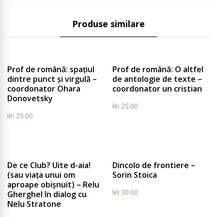
Produse similare
Compare
Compar
Prof de română: spațiul
Prof de română: O altfel
dintre punct și virgulă –
de antologie de texte –
coordonator Ohara
coordonator un cristian
Donovetsky
lei
25.00
lei
25.00
Compare
Compar
De ce Club? Uite d-aia!
Dincolo de frontiere –
(sau viața unui om
Sorin Stoica
aproape obișnuit) – Relu
lei
30.00
Gherghel în dialog cu
Nelu Stratone