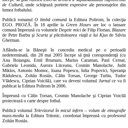
de Cultură
, unde schiţează portrete expresive ale personajelor din
lumea fotbalului.
Publică romanul
O limbă comună
la Editura Polirom, în colecţia
EGO
.
PROZĂ. În 18 aprilie la
Green Hours
are loc o lansare
comună împreună cu volumele
Degete mici
de Filip Florian,
Blazare
de Petre Barbu şi
Scurta şi plicti­sitoarea viaţă a lui Kjus
de Silviu
Gherman.
Aflându‑se la Băneşti în concediu medical pe o perioadă
nedeterminată, din 28 mai 2005 începe să ţină corespondenţă (cu
Ana Boiangiu, Emil Brumaru, Marius Caraman, Paul Cernat,
Gabriela Leonida, Aurora Liiceanu, Cosmin Manolache, Judit
Miklos, Antonio Momoc, Ioana Popescu, Iulia Popovici, Speranţa
Rădulescu, Zoltán Rostás, Călin Torsan, George Turliu, Tudor
Vlădescu, Ciprian Voicilă), care va deveni volumul
Jurnal
ce va fi
publicat la Editura Polirom în 2006.
Împreună cu Călin Torsan, Cosmin Manolache şi Ciprian Voicilă
proiec­tează o carte despre fotbal.
Publică volumul
Televizorul în micul infern – volum de etnografie
mass‑media
la Editura Tritonic, coordonat împreună cu profesorul
Zoltán Rostás.