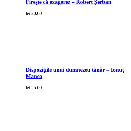
Firește că exagerez – Robert Șerban
lei
20.00
Dispozițiile unui dumnezeu tânăr – Ionuț
Manea
lei
25.00