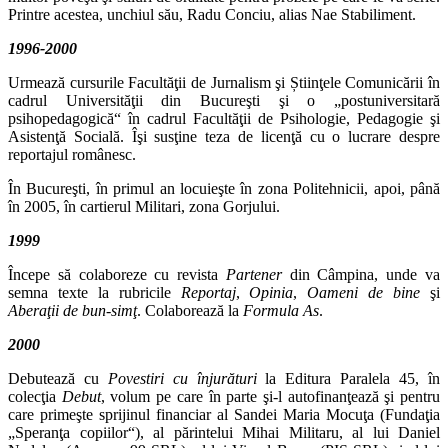
Printre acestea, unchiul său, Radu Conciu, alias Nae Stabiliment.
1996‑2000
Urmează cursurile Facultăţii de Jurnalism şi Știinţele Comunicării în
cadrul Universităţii din Bucureşti şi o „postuniversitară
psihopedagogică“ în cadrul Facultăţii de Psihologie, Pedagogie şi
Asistenţă Socială. Îşi susţine teza de licenţă cu o lucrare despre
reportajul românesc.
În Bucureşti, în primul an locuieşte în zona Politehnicii, apoi, până
în 2005, în cartierul Militari, zona Gorjului.
1999
Începe să colaboreze cu revista
Partener
din Câmpina, unde va
semna texte la rubricile
Reportaj
,
Opinia
,
Oameni de bine
şi
Aberaţii de bun‑simţ
. Colaborează la
Formula As
.
2000
Debutează cu
Povestiri cu înjurături
la Editura Paralela 45, în
colecţia
Debut
, volum pe care în parte şi‑l autofinanţează şi pentru
care primeşte sprijinul financiar al Sandei Maria Mocuţa (Fundaţia
„Speranţa copiilor“), al părintelui Mihai Militaru, al lui Daniel