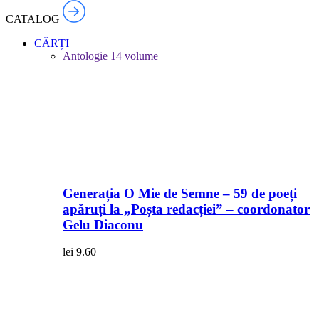
CATALOG
CĂRȚI
Antologie
14 volume
Generația O Mie de Semne – 59 de poeți
apăruți la „Poșta redacției” – coordonator
Gelu Diaconu
lei
9.60