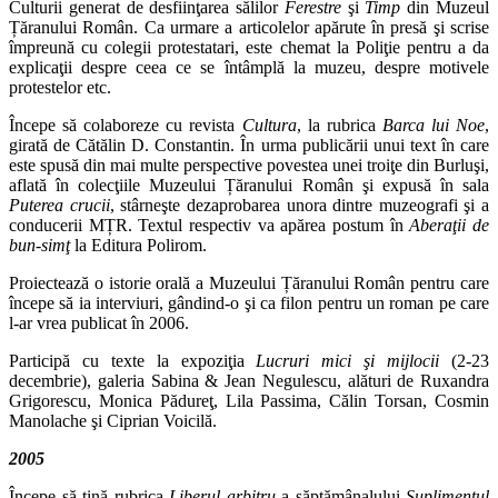
Culturii generat de desfiinţarea sălilor
Ferestre
şi
Timp
din Muzeul
Țăranului Român. Ca urmare a articolelor apărute în presă şi scrise
împreună cu colegii protestatari, este chemat la Poliţie pentru a da
explicaţii despre ceea ce se întâmplă la muzeu, despre motivele
protestelor etc.
Începe să colaboreze cu revista
Cultura
, la rubrica
Barca lui Noe
,
girată de Cătălin D. Constantin. În urma publicării unui text în care
este spusă din mai multe perspective povestea unei troiţe din Burluşi,
aflată în colecţiile Muzeului Țăranului Român şi expusă în sala
Puterea crucii
, stârneşte dezaprobarea unora dintre muzeografi şi a
conducerii MȚR. Textul respectiv va apărea postum în
Aberaţii de
bun‑simţ
la Editura Polirom.
Proiectează o istorie orală a Muzeului Țăranului Român pentru care
începe să ia interviuri, gândind‑o şi ca filon pentru un roman pe care
l‑ar vrea publicat în 2006.
Participă cu texte la expoziţia
Lucruri mici şi mijlocii
(2‑23
decembrie), gale­ria Sabina & Jean Negulescu, alături de Ruxandra
Grigorescu, Monica Pădureţ, Lila Passima, Călin Torsan, Cosmin
Manolache şi Ciprian Voicilă.
2005
Începe să ţină rubrica
Liberul arbitru
a săptămânalului
Suplimentul