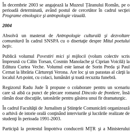
În decembrie 2003 se angajează la Muzeul Țăranului Român, pe o
perioadă determinată, având postul de cercetător în cadrul secţiei
Programe etnologice şi antropologie vizuală
.
2004
Absolvă un masterat de
Antropologie culturală şi dezvoltare
comunitară
în cadrul SNSPA cu o disertaţie despre
Mitul poetului
beţiv
.
Publică volumul
Povestiri mici şi mijlocii
(volum colectiv scris
împreună cu Călin Torsan, Cosmin Manolache şi Ciprian Voicilă) la
Editura Curtea Veche. Volumul este lansat de Sorin Preda şi Paul
Cernat la librăria Cărtureşti Verona. Are loc şi un parastas al cărţii la
localul Art‑point, cu colaci, lumânări şi toată recuzita funebră.
Regizorul Radu Jude îi propune o colaborare pentru un scenariu
care să aibă ca punct de plecare romanul
Dincolo de frontiere
, însă
rămân doar discuţiile, tatonările pentru găsirea unui fir dramaturgic.
În cadrul Facultăţii de Jurnalism şi Știinţele Comunicării organizează
o arhivă de istorie orală conţinând interviurile şi lucrările realizate de
studenţi în perioada 1991‑2003.
Participă la protestul împotriva conducerii MȚR şi a Ministerului