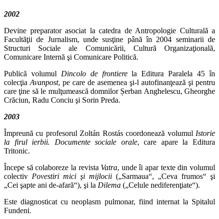
2002
Devine preparator asociat la catedra de Antropologie Culturală a
Facultăţii de Jurnalism, unde susţine până în 2004 seminarii de
Structuri Sociale ale Comunicării, Cultură Organizaţională,
Comunicare Internă şi Comunicare Politică.
Publică volumul
Dincolo de frontiere
la Editura Paralela 45 în
colecţia
Avanpost
, pe care de asemenea şi‑l autofinanţează şi pentru
care ţine să le mul­ţumească domnilor Șerban Anghelescu, Gheorghe
Crăciun, Radu Conciu şi Sorin Preda.
2003
Împreună cu profesorul Zoltán Rostás coordonează volumul
Istorie
la firul ierbii. Documente sociale orale
, care apare la Editura
Tritonic.
Începe să colaboreze la revista
Vatra
, unde îi apar texte din volumul
colectiv
Povestiri mici şi mijlocii
(„Sarmaua“, „Ceva frumos“ şi
„Cei şapte ani de‑afară“), şi la
Dilema
(„Celule nediferenţiate“).
Este diagnosticat cu neoplasm pulmonar, fiind internat la Spitalul
Fundeni.