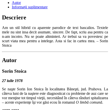
Autor
Informații suplimentare
Descriere
Am un stil hibrid cu aparente parodice de text bascalios. Textele
mele nu sint insa decit asumate, sincere. De fapt, scriu asa pentru ca
n-am incotro. Nu se poate altminteri. Ar trebui sa va povestesc pe
scurt viata mea pentru a intelege. Asta si fac in cartea mea. – Sorin
Stoica
Autor
Sorin Stoica
27 iulie 1978
Se naşte Sorin Ion Stoica în localitatea Băneşti, jud. Prahova. La
câteva luni de la naştere este diagnosticat cu probleme de auz care se
vor menţine tot timpul vieţii, necesitând în câteva rânduri spitalizarea
– aceste experienţe îşi vor găsi ecou în romanul
O limbă comună
.