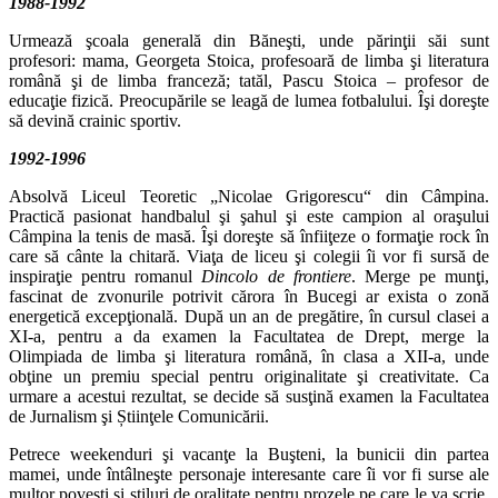
1988‑1992
Urmează şcoala generală din Băneşti, unde părinţii săi sunt
profesori: mama, Georgeta Stoica, profesoară de limba şi literatura
română şi de limba franceză; tatăl, Pascu Stoica – profesor de
educaţie fizică. Preocupările se leagă de lumea fotbalului. Îşi doreşte
să devină crainic sportiv.
1992‑1996
Absolvă Liceul Teoretic „Nicolae Grigorescu“ din Câmpina.
Practică pasio­nat handbalul şi şahul şi este campion al oraşului
Câmpina la tenis de masă. Îşi doreşte să înfiiţeze o formaţie rock în
care să cânte la chitară. Viaţa de liceu şi colegii îi vor fi sursă de
inspiraţie pentru romanul
Dincolo de frontiere
. Merge pe munţi,
fascinat de zvonurile potrivit cărora în Bucegi ar exista o zonă
energetică excepţională. După un an de pregătire, în cursul clasei a
XI‑a, pentru a da exa­men la Facultatea de Drept, merge la
Olimpiada de limba şi literatura română, în clasa a XII‑a, unde
obţine un premiu special pentru originalitate şi creativi­tate. Ca
urmare a acestui rezultat, se decide să susţină examen la Facultatea
de Jurnalism şi Știinţele Comunicării.
Petrece weekenduri şi vacanţe la Buşteni, la bunicii din partea
mamei, unde întâlneşte personaje interesante care îi vor fi surse ale
multor poveşti şi stiluri de oralitate pentru prozele pe care le va scrie.