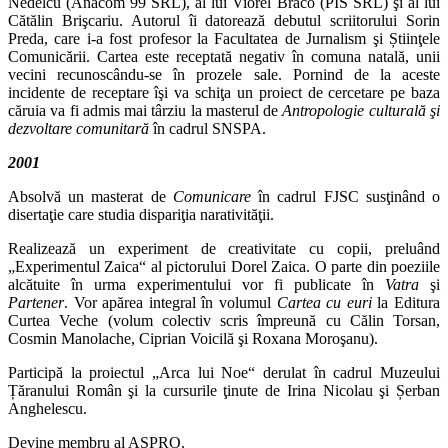
Nedelcu (Anacom 99 SRL), al lui Viorel Braco (PIS SRL) şi al lui
Cătălin Brişcariu. Autorul îi datorează debutul scriitorului Sorin
Preda, care i‑a fost profesor la Facultatea de Jurnalism şi Știinţele
Comunicării. Cartea este receptată negativ în comuna natală, unii
vecini recunoscându‑se în prozele sale. Pornind de la aceste
incidente de receptare îşi va schiţa un proiect de cercetare pe baza
căruia va fi admis mai târziu la masterul de
Antropologie culturală şi
dezvoltare comunitară
în cadrul SNSPA.
2001
Absolvă un masterat de
Comunicare
în cadrul FJSC susţinând o
disertaţie care studia dispariţia narativităţii.
Realizează un experiment de creativitate cu copii, preluând
„Experimentul Zaica“ al pictorului Dorel Zaica. O parte din poeziile
alcătuite în urma experi­mentului vor fi publicate în
Vatra
şi
Partener
. Vor apărea integral în volumul
Cartea cu euri
la Editura
Curtea Veche (volum colectiv scris împreună cu Călin Torsan,
Cosmin Manolache, Ciprian Voicilă şi Roxana Moroşanu).
Participă la proiectul „Arca lui Noe“ derulat în cadrul Muzeului
Țăranului Român şi la cursurile ţinute de Irina Nicolau şi Șerban
Anghelescu.
Devine membru al ASPRO.