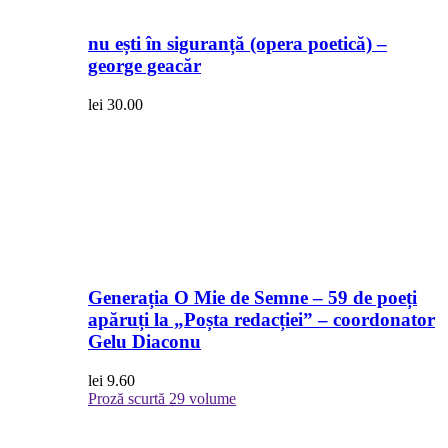
nu ești în siguranță (opera poetică) –
george geacăr
lei
30.00
Generația O Mie de Semne – 59 de poeți
apăruți la „Poșta redacției” – coordonator
Gelu Diaconu
lei
9.60
Proză scurtă
29 volume