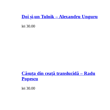
Doi și-un Tulnik – Alexandru Unguru
lei
30.00
Căsuța din ceață translucidă – Radu
Popescu
lei
30.00