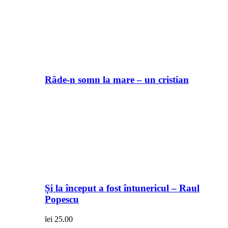
Râde-n somn la mare – un cristian
Și la început a fost întunericul – Raul
Popescu
lei
25.00