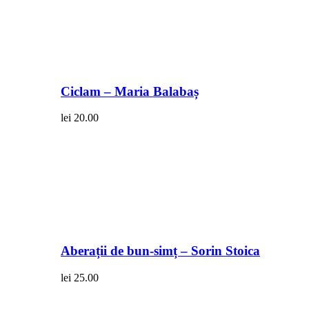
Ciclam – Maria Balabaș
lei
20.00
Aberații de bun-simț – Sorin Stoica
lei
25.00