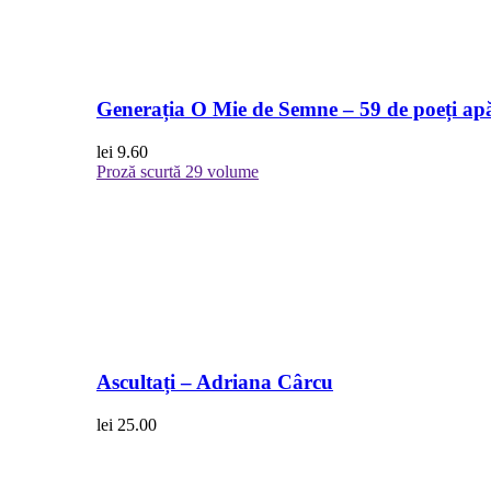
Generația O Mie de Semne – 59 de poeți apă
lei
9.60
Proză scurtă
29 volume
Ascultați – Adriana Cârcu
lei
25.00