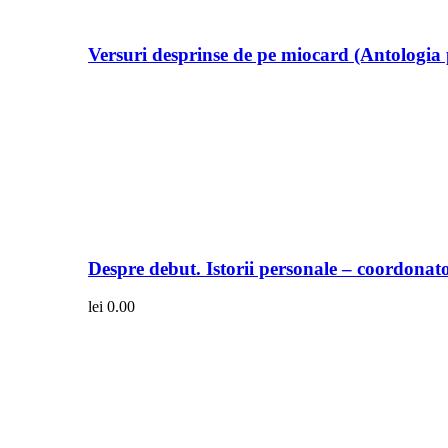
Versuri desprinse de pe miocard (Antologia 
Despre debut. Istorii personale – coordonato
lei
0.00