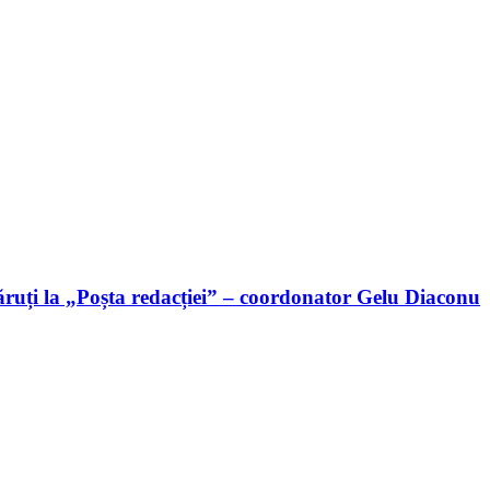
ruți la „Poșta redacției” – coordonator Gelu Diaconu