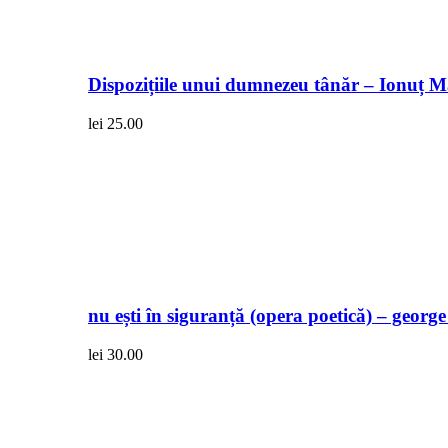
Dispozițiile unui dumnezeu tânăr – Ionuț 
lei
25.00
nu ești în siguranță (opera poetică) – georg
lei
30.00