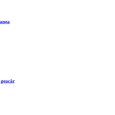
Manea
e geacăr