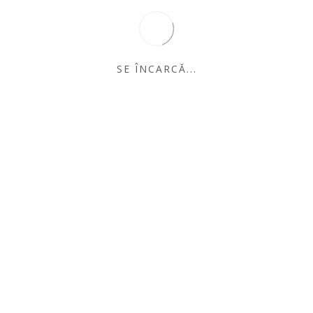
Și la început a fost
întunericul – Raul
Popescu
SE ÎNCARCĂ...
lei
25.00
Prima pagină
/
Autor
/ Adriana Cârcu
Adriana Cârcu