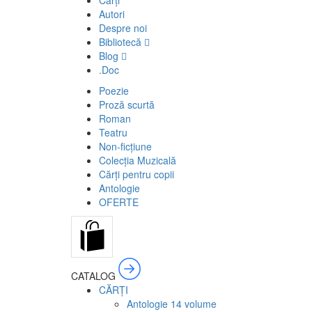
Cărți
Autori
Despre noi
Bibliotecă
Blog
.Doc
Poezie
Proză scurtă
Roman
Teatru
Non-ficțiune
Colecția Muzicală
Cărți pentru copii
Antologie
OFERTE
CATALOG
CĂRȚI
Antologie
14 volume