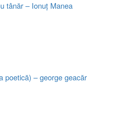
eu tânăr – Ionuț Manea
ra poetică) – george geacăr