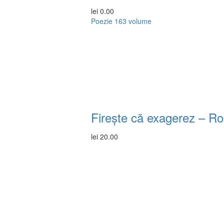
lei
0.00
Poezie
163 volume
Firește că exagerez – R
lei
20.00