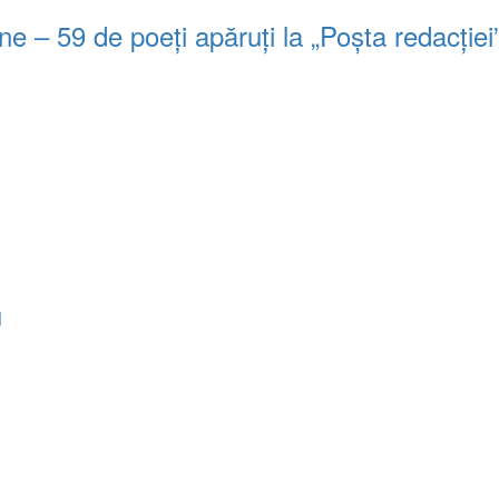
 – 59 de poeți apăruți la „Poșta redacție
u