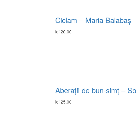
Ciclam – Maria Balabaș
lei
20.00
Aberații de bun-simț – So
lei
25.00