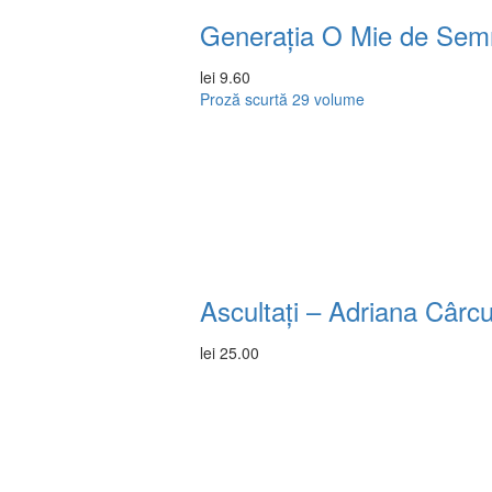
Generația O Mie de Semne
lei
9.60
Proză scurtă
29 volume
Ascultați – Adriana Cârc
lei
25.00