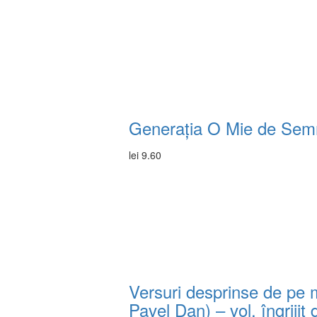
Generația O Mie de Semne
lei
9.60
Versuri desprinse de pe m
Pavel Dan) – vol. îngriji