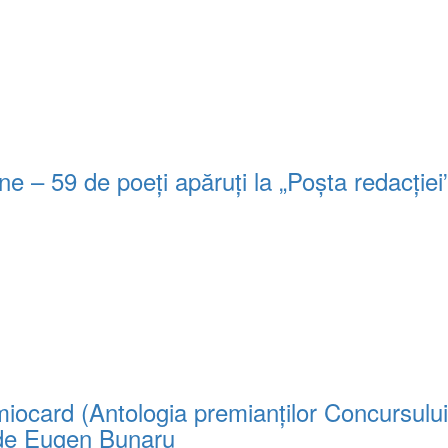
 – 59 de poeți apăruți la „Poșta redacție
iocard (Antologia premianţilor Concursului
t de Eugen Bunaru