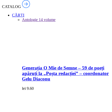
CATALOG
CĂRȚI
Antologie
14 volume
Generația O Mie de Semne – 59 de poeți
apăruți la „Poșta redacției” – coordonator
Gelu Diaconu
lei
9.60