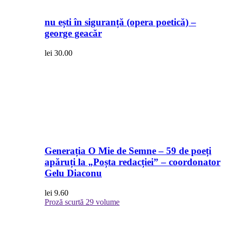
nu ești în siguranță (opera poetică) –
george geacăr
lei
30.00
Generația O Mie de Semne – 59 de poeți
apăruți la „Poșta redacției” – coordonator
Gelu Diaconu
lei
9.60
Proză scurtă
29 volume