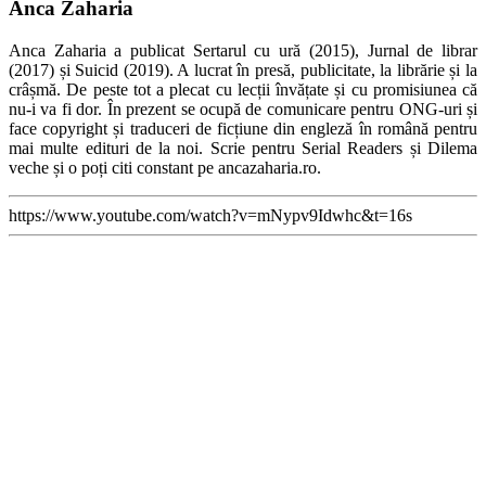
Anca Zaharia
Anca Zaharia a publicat Sertarul cu ură (2015), Jurnal de librar
(2017) și Suicid (2019). A lucrat în presă, publicitate, la librărie și la
crâșmă. De peste tot a plecat cu lecții învățate și cu promisiunea că
nu-i va fi dor. În prezent se ocupă de comunicare pentru ONG-uri și
face copyright și traduceri de ficțiune din engleză în română pentru
mai multe edituri de la noi. Scrie pentru Serial Readers și Dilema
veche și o poți citi constant pe ancazaharia.ro.
https://www.youtube.com/watch?v=mNypv9Idwhc&t=16s