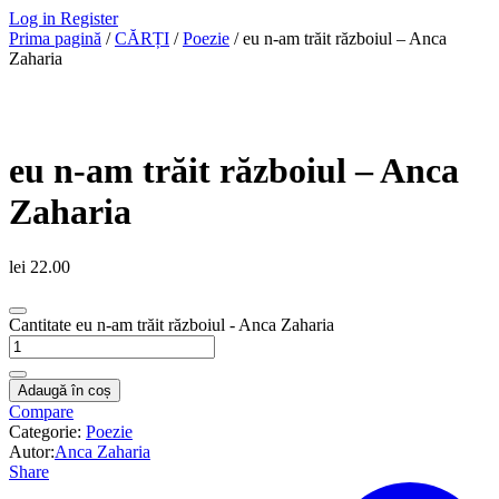
Log in
Register
Prima pagină
/
CĂRȚI
/
Poezie
/ eu n-am trăit războiul – Anca
Zaharia
eu n-am trăit războiul – Anca
Zaharia
lei
22.00
Cantitate eu n-am trăit războiul - Anca Zaharia
Adaugă în coș
Compare
Categorie:
Poezie
Autor:
Anca Zaharia
Share