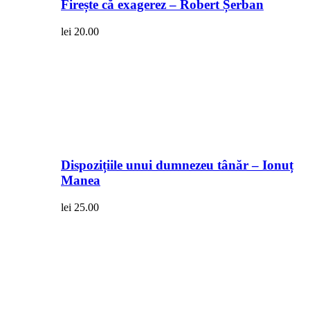
Firește că exagerez – Robert Șerban
lei
20.00
Dispozițiile unui dumnezeu tânăr – Ionuț
Manea
lei
25.00