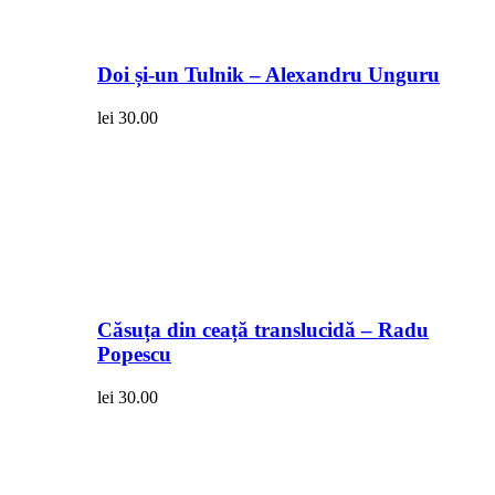
Doi și-un Tulnik – Alexandru Unguru
lei
30.00
Căsuța din ceață translucidă – Radu
Popescu
lei
30.00