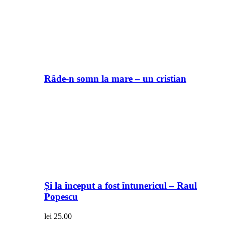
Râde-n somn la mare – un cristian
Și la început a fost întunericul – Raul
Popescu
lei
25.00