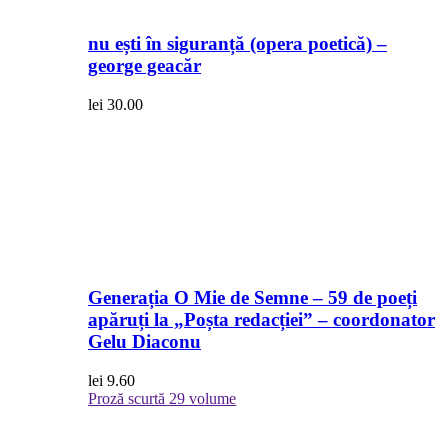
nu ești în siguranță (opera poetică) –
george geacăr
lei
30.00
Generația O Mie de Semne – 59 de poeți
apăruți la „Poșta redacției” – coordonator
Gelu Diaconu
lei
9.60
Proză scurtă
29 volume