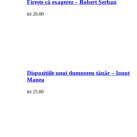
Firește că exagerez – Robert Șerban
lei
20.00
Dispozițiile unui dumnezeu tânăr – Ionuț
Manea
lei
25.00