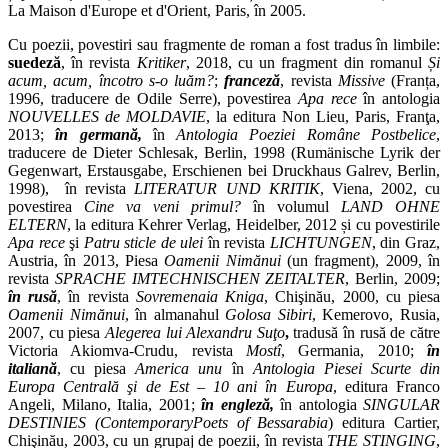
La Maison d'Europe et d'Orient, Paris, în 2005.
Cu poezii, povestiri sau fragmente de roman a fost tradus în limbile:
suedeză
, în revista
Kritiker
, 2018, cu un fragment din romanul
Și
acum, acum, încotro s-o luăm?
;
franceză
, revista
Missive
(Franța,
1996, traducere de Odile Serre), povestirea
Apa rece
în antologia
NOUVELLES de MOLDAVIE
, la editura Non Lieu, Paris, Franţa,
2013;
în
germană,
în
Antologia Poeziei Române Postbelice
,
traducere de Dieter Schlesak, Berlin, 1998 (Rumänische Lyrik der
Gegenwart, Erstausgabe, Erschienen bei Druckhaus Galrev, Berlin,
1998), în revista
LITERATUR UND KRITIK
, Viena, 2002, cu
povestirea
Cine va veni primul?
în volumul
LAND OHNE
ELTERN
, la editura Kehrer Verlag, Heidelber, 2012 și cu povestirile
Apa rece
şi
Patru sticle de ulei
în revista
LICHTUNGEN
, din Graz,
Austria, în 2013, Piesa
Oamenii Nimănui
(un fragment), 2009, în
revista
SPRACHE IMTECHNISCHEN ZEITALTER
, Berlin, 2009;
în rusă
, în revista
Sovremenaia Kniga
, Chişinău, 2000, cu piesa
Oamenii Nimănui
, în almanahul
Golosa Sibiri
, Kemerovo, Rusia,
2007, cu piesa
Alegerea lui Alexandru Suţo
,
tradusă în rusă de către
Victoria Akiomva-Crudu, revista
Mostî
, Germania, 2010;
în
italiană
, cu piesa
America unu
în
Antologia Piesei Scurte din
Europa Centrală şi de Est – 10 ani în Europa
, editura Franco
Angeli, Milano, Italia, 2001;
în engleză,
în antologia
SINGULAR
DESTINIES (ContemporaryPoets of Bessarabia
) editura Cartier,
Chişinău, 2003, cu un grupaj de poezii, în revista
THE STINGING
,