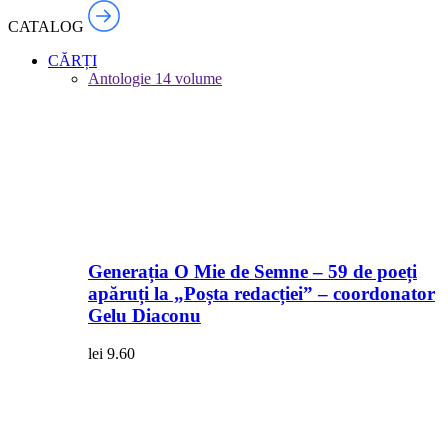
CATALOG
CĂRȚI
Antologie
14 volume
Generația O Mie de Semne – 59 de poeți
apăruți la „Poșta redacției” – coordonator
Gelu Diaconu
lei
9.60