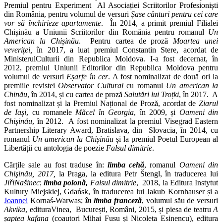
Premiul pentru Experiment Al Asociației Scriitorilor Profesioniști
din România, pentru volumul de versuri
Șase cânturi pentru cei care
vor să închirieze apartamente
. În 2014, a primit premiul Filialei
Chișinău a Uniunii Scriitorilor din România pentru romanul
Un
American la Chișinău
. Pentru cartea de proză
Moartea unei
veveriței,
în 2017, a luat premiul Constantin Stere, acordat de
MinisterulCulturii din Republica Moldova. I-a fost decernat, în
2012, premiul Uniunii Editorilor din Republica Moldova pentru
volumul de versuri
Eșarfe în cer
. A fost nominalizat de două ori la
premiile revistei
Observator Cultural
cu romanul
Un american la
Chinău
, în 2014, și cu cartea de proză
Salutări lui Troțki
, în 2017. A
fost nominalizat și la Premiul Național de Proză, acordat de
Ziarul
de Iași
, cu romanele
Măcel în Georgia
, în 2009, și
Oameni din
Chișinău
, în 2012. A fost nominalizat la premiul Visegrad Eastern
Partnership Literary Award, Bratislava, din Slovacia
,
în 2014, cu
romanul
Un american la Chișinău
și la premiul Poetul European al
Libertății cu antologia de poezie
Falsul dimitrie
.
Cărțile sale au fost traduse în:
limba cehă
, romanul
Oameni din
Chişinău, 2017,
la Praga, la editura Petr Štengl, în traducerea lui
JiřiNašinec
;
limba polonă,
Falsul dimitrie
, 2018, la Editura
Instytut
Kultury Miejskiej, Gdańsk, în traducerea lui Jakub Kornhauser și a
Joannei
Kornaś-Warwas;
în limba franceză
, volumul său de versuri
Akvika
, edituraVinea, București, Români, 2015, și piesa de teatru
A
șaptea kafana
(coautori Mihai Fusu și Nicoleta Esinencu), editura