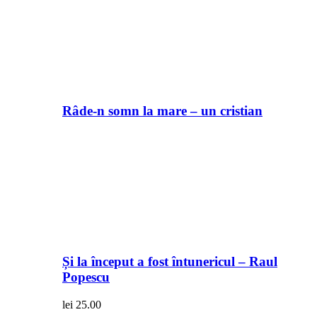
Râde-n somn la mare – un cristian
Și la început a fost întunericul – Raul
Popescu
lei
25.00