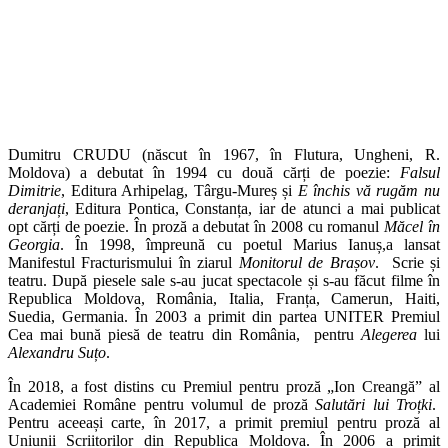
Dumitru CRUDU (născut în 1967, în Flutura, Ungheni, R.
Moldova) a debutat în 1994 cu două cărți de poezie:
Falsul
Dimitrie
, Editura Arhipelag, Târgu-Mureș și
E închis vă rugăm nu
deranjați
, Editura Pontica, Constanța, iar de atunci a mai publicat
opt cărți de poezie. În proză a debutat în 2008 cu romanul
Măcel în
Georgia
. În 1998, împreună cu poetul Marius Ianuș,a lansat
Manifestul Fracturismului în ziarul
Monitorul de Brașov
. Scrie și
teatru. După piesele sale s-au jucat spectacole și s-au făcut filme în
Republica Moldova, România, Italia, Franța, Camerun, Haiti,
Suedia, Germania. În 2003 a primit din partea UNITER Premiul
Cea mai bună piesă de teatru din România, pentru
Alegerea
lui
Alexandru Suțo
.
În 2018, a fost distins cu Premiul pentru proză „Ion Creangă” al
Academiei Române pentru volumul de proză
Salutări lui Troțki
.
Pentru aceeași carte, în 2017, a primit premiul pentru proză al
Uniunii Scriitorilor din Republica Moldova. În 2006 a primit