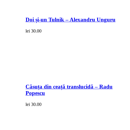
Doi și-un Tulnik – Alexandru Unguru
lei
30.00
Căsuța din ceață translucidă – Radu
Popescu
lei
30.00