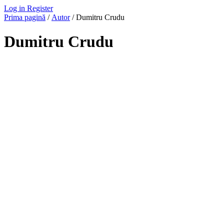
Log in
Register
Prima pagină
/
Autor
/ Dumitru Crudu
Dumitru Crudu