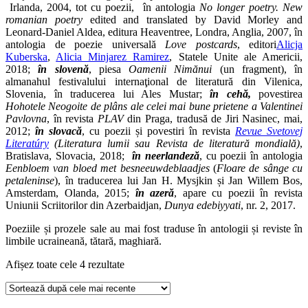
Irlanda, 2004, tot cu poezii, în antologia
No longer poetry. New
romanian poetry
edited and translated by David Morley and
Leonard-Daniel Aldea, editura Heaventree, Londra, Anglia, 2007, în
antologia de poezie universală
Love postcards
, editori
Alicja
Kuberska
, ‎
Alicia Minjarez Ramirez
, Statele Unite ale Americii,
2018;
în slovenă
, piesa
Oamenii Nimănui
(un fragment), în
almanahul festivalului internaţional de literatură din Vilenica,
Slovenia, în traducerea lui Ales Mustar;
în cehă,
povestirea
Hohotele Neogoite de plâns ale celei mai bune prietene a Valentinei
Pavlovna
, în revista
PLAV
din Praga, tradusă de Jiri Nasinec, mai,
2012;
în slovacă
, cu poezii și povestiri în revista
Revue Svetovej
Literatúry
(Literatura lumii sau Revista de literatură mondială)
,
Bratislava, Slovacia, 2018;
în neerlandeză
, cu poezii în antologia
Eenbloem van bloed met besneeuwdeblaadjes
(
Floare de sânge cu
petaleninse
), în traducerea lui Jan H. Mysjkin și Jan Willem Bos,
Amsterdam, Olanda, 2015;
în azeră
, apare cu poezii în revista
Uniunii Scriitorilor din Azerbaidjan,
Dunya
edebiyyati
, nr. 2, 2017.
Poeziile și prozele sale au mai fost traduse în antologii și reviste în
limbile ucraineană, tătară, maghiară.
Afișez toate cele 4 rezultate